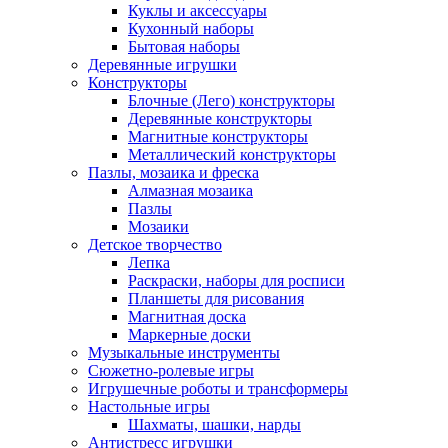
Куклы и аксессуары
Кухонный наборы
Бытовая наборы
Деревянные игрушки
Конструкторы
Блочные (Лего) конструкторы
Деревянные конструкторы
Магнитные конструкторы
Металлический конструкторы
Пазлы, мозаика и фреска
Алмазная мозаика
Пазлы
Мозаики
Детское творчество
Лепка
Раскраски, наборы для росписи
Планшеты для рисования
Магнитная доска
Маркерные доски
Музыкальные инструменты
Сюжетно-ролевые игры
Игрушечные роботы и трансформеры
Настольные игры
Шахматы, шашки, нарды
Антистресс игрушки