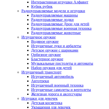
Интерактивная игрушки Алфавит
Кубик рубик
Радиоуправляемые модели и игрушки
Радиоуправляемые машины
Радиоуправляемые лодки
Радиоуправляемые Дрон для детей
Радиоуправляемые военная техника
Радиоуправляемые животные
Игрушечное оружие
Водяное оружие
Игрушечные луки и арбалеты
Детское оружие с шариками
Орбизное оружие
Бластерное оружие
Музыкальные пистолеты и автоматы
Набор оружия для детей
Игрушечный транспорт
Игрушечный автомобиль
Aвтотреки
Игрушечный военный техника
Игрушечные самолеты и вертолеты
Железная дорога и аксессуары
Игрушки для девочек
Детская косметика
Украшения для девочек