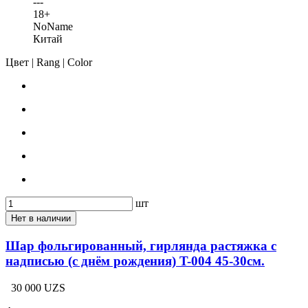
---
18+
NoName
Китай
Цвет | Rang | Color
шт
Нет в наличии
Шар фольгированный, гирлянда растяжка с
надписью (с днём рождения) T-004 45-30см.
30 000 UZS