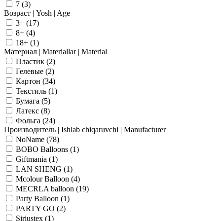
7 (
3
)
Возраст | Yosh | Age
3+ (
17
)
8+ (
4
)
18+ (
1
)
Материал | Materiallar | Material
Пластик (
2
)
Гелевые (
2
)
Картон (
34
)
Текстиль (
1
)
Бумага (
5
)
Латекс (
8
)
Фольга (
24
)
Производитель | Ishlab chiqaruvchi | Manufacturer
NoName (
78
)
BOBO Balloons (
1
)
Giftmania (
1
)
LAN SHENG (
1
)
Mcolour Balloon (
4
)
MECRLA balloon (
19
)
Party Balloon (
1
)
PARTY GO (
2
)
Siriustex (
1
)