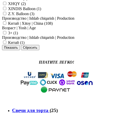
XHQY (
2
)
XINDIS Balloon (
1
)
Z.Y. Balloon (
3
)
Производство | Ishlab chiqarish | Production
Китай | Xitoy | China (
108
)
Возраст | Yosh | Age
3+ (
1
)
Производство | Ishlab chiqarish | Production
Китай (
1
)
ПЛАТИТЕ ЛЕГКО!
Свечи для торта
(25)