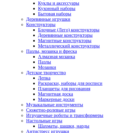
Куклы и аксессуары
Кухонный наборы
Бытовая наборы
Деревянные игрушки
Конструкторы
Блочные (Лего) конструкторы
Деревянные конструкторы
Магнитные конструкторы
Металлический конструкторы
Пазлы, мозаика и фреска
Алмазная мозаика
Пазлы
Мозаики
Детское творчество
Лепка
Раскраски, наборы для росписи
Планшеты для рисования
Магнитная доска
Маркерные доски
Музыкальные инструменты
Сюжетно-ролевые игры
Игрушечные роботы и трансформеры
Настольные игры
Шахматы, шашки, нарды
Антистресс игрушки