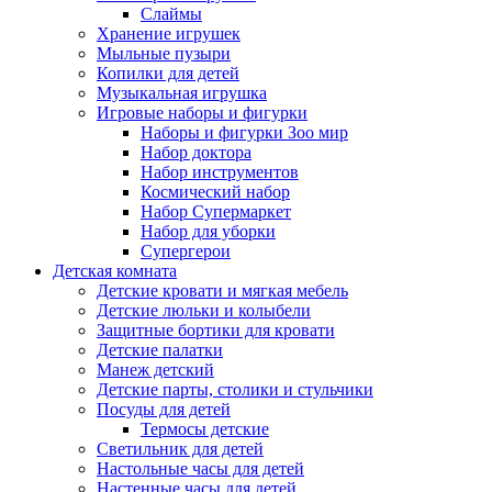
Слаймы
Хранение игрушек
Мыльные пузыри
Копилки для детей
Музыкальная игрушка
Игровые наборы и фигурки
Наборы и фигурки Зоо мир
Набор доктора
Набор инструментов
Космический набор
Hабор Супермаркет
Набор для уборки
Супергерои
Детская комната
Детские кровати и мягкая мебель
Детские люльки и колыбели
Защитные бортики для кровати
Детские палатки
Манеж детский
Детские парты, столики и стульчики
Посуды для детей
Термосы детские
Светильник для детей
Настольные часы для детей
Настенные часы для детей