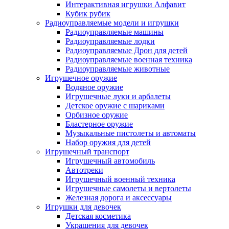
Интерактивная игрушки Алфавит
Кубик рубик
Радиоуправляемые модели и игрушки
Радиоуправляемые машины
Радиоуправляемые лодки
Радиоуправляемые Дрон для детей
Радиоуправляемые военная техника
Радиоуправляемые животные
Игрушечное оружие
Водяное оружие
Игрушечные луки и арбалеты
Детское оружие с шариками
Орбизное оружие
Бластерное оружие
Музыкальные пистолеты и автоматы
Набор оружия для детей
Игрушечный транспорт
Игрушечный автомобиль
Aвтотреки
Игрушечный военный техника
Игрушечные самолеты и вертолеты
Железная дорога и аксессуары
Игрушки для девочек
Детская косметика
Украшения для девочек