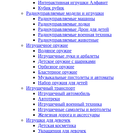
Интерактивная игрушки Алфавит
Кубик рубик
Радиоуправляемые модели и игрушки
Радиоуправляемые машины
Радиоуправляемые лодки
Радиоуправляемые Дрон для детей
Радиоуправляемые военная техника
Радиоуправляемые животные
Игрушечное оружие
Водяное оружие
Игрушечные луки и арбалеты
Детское оружие с шариками
Орбизное оружие
Бластерное оружие
Музыкальные пистолеты и автоматы
Набор оружия для детей
Игрушечный транспорт
Игрушечный автомобиль
Aвтотреки
Игрушечный военный техника
Игрушечные самолеты и вертолеты
Железная дорога и аксессуары
Игрушки для девочек
Детская косметика
Украшения для девочек