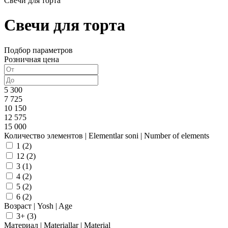
Свечи для торта
Свечи для торта
Подбор параметров
Розничная цена
5 300
7 725
10 150
12 575
15 000
Количество элементов | Elementlar soni | Number of elements
1 (
2
)
12 (
2
)
3 (
1
)
4 (
2
)
5 (
2
)
6 (
2
)
Возраст | Yosh | Age
3+ (
3
)
Материал | Materiallar | Material