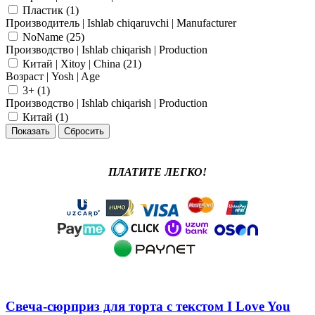
Пластик (
1
)
Производитель | Ishlab chiqaruvchi | Manufacturer
NoName (
25
)
Производство | Ishlab chiqarish | Production
Китай | Xitoy | China (
21
)
Возраст | Yosh | Age
3+ (
1
)
Производство | Ishlab chiqarish | Production
Китай (
1
)
ПЛАТИТЕ ЛЕГКО!
Свеча-сюрприз для торта с текстом I Love You