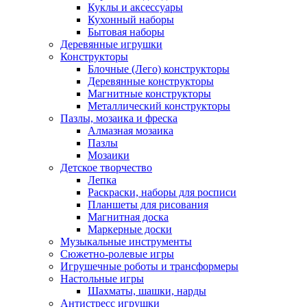
Куклы и аксессуары
Кухонный наборы
Бытовая наборы
Деревянные игрушки
Конструкторы
Блочные (Лего) конструкторы
Деревянные конструкторы
Магнитные конструкторы
Металлический конструкторы
Пазлы, мозаика и фреска
Алмазная мозаика
Пазлы
Мозаики
Детское творчество
Лепка
Раскраски, наборы для росписи
Планшеты для рисования
Магнитная доска
Маркерные доски
Музыкальные инструменты
Сюжетно-ролевые игры
Игрушечные роботы и трансформеры
Настольные игры
Шахматы, шашки, нарды
Антистресс игрушки