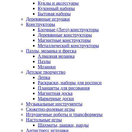
Куклы и аксессуары
Кухонный наборы
Бытовая наборы
Деревянные игрушки
Конструкторы
Блочные (Лего) конструкторы
Деревянные конструкторы
Магнитные конструкторы
Металлический конструкторы
Пазлы, мозаика и фреска
Алмазная мозаика
Пазлы
Мозаики
Детское творчество
Лепка
Раскраски, наборы для росписи
Планшеты для рисования
Магнитная доска
Маркерные доски
Музыкальные инструменты
Сюжетно-ролевые игры
Игрушечные роботы и трансформеры
Настольные игры
Шахматы, шашки, нарды
Антистресс игрушки