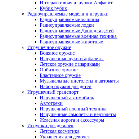
Интерактивная игрушки Алфавит
Кубик рубик
Радиоуправляемые модели и игрушки
Радиоуправляемые машины
Радиоуправляемые лодки
Радиоуправляемые Дрон для детей
Радиоуправляемые военная техника
Радиоуправляемые животные
Игрушечное оружие
Водяное оружие
Игрушечные луки и арбалеты
Детское оружие с шариками
Орбизное оружие
Бластерное оружие
Музыкальные пистолеты и автоматы
Набор оружия для детей
Игрушечный транспорт
Игрушечный автомобиль
Aвтотреки
Игрушечный военный техника
Игрушечные самолеты и вертолеты
Железная дорога и аксессуары
Игрушки для девочек
Детская косметика
Украшения для девочек