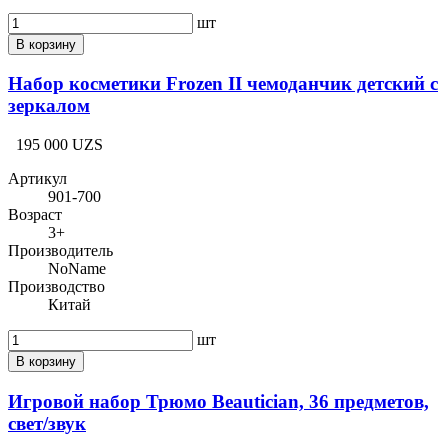
шт
В корзину
Набор косметики Frozen II чемоданчик детский с
зеркалом
195 000 UZS
Артикул
901-700
Возраст
3+
Производитель
NoName
Производство
Китай
шт
В корзину
Игровой набор Трюмо Beautician, 36 предметов,
свет/звук