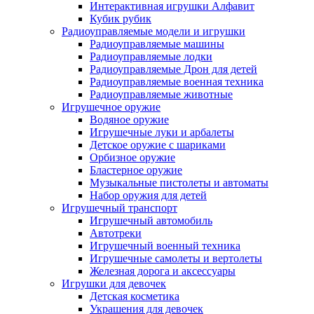
Интерактивная игрушки Алфавит
Кубик рубик
Радиоуправляемые модели и игрушки
Радиоуправляемые машины
Радиоуправляемые лодки
Радиоуправляемые Дрон для детей
Радиоуправляемые военная техника
Радиоуправляемые животные
Игрушечное оружие
Водяное оружие
Игрушечные луки и арбалеты
Детское оружие с шариками
Орбизное оружие
Бластерное оружие
Музыкальные пистолеты и автоматы
Набор оружия для детей
Игрушечный транспорт
Игрушечный автомобиль
Aвтотреки
Игрушечный военный техника
Игрушечные самолеты и вертолеты
Железная дорога и аксессуары
Игрушки для девочек
Детская косметика
Украшения для девочек