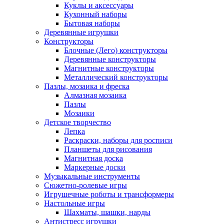
Куклы и аксессуары
Кухонный наборы
Бытовая наборы
Деревянные игрушки
Конструкторы
Блочные (Лего) конструкторы
Деревянные конструкторы
Магнитные конструкторы
Металлический конструкторы
Пазлы, мозаика и фреска
Алмазная мозаика
Пазлы
Мозаики
Детское творчество
Лепка
Раскраски, наборы для росписи
Планшеты для рисования
Магнитная доска
Маркерные доски
Музыкальные инструменты
Сюжетно-ролевые игры
Игрушечные роботы и трансформеры
Настольные игры
Шахматы, шашки, нарды
Антистресс игрушки