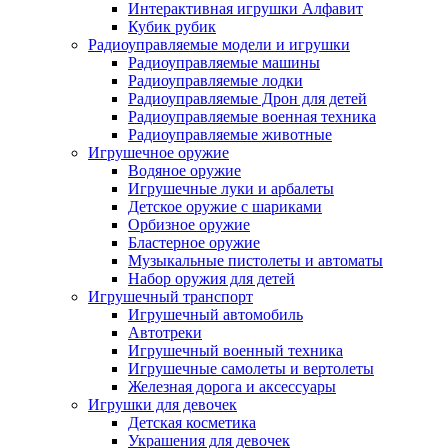
Интерактивная игрушки Алфавит
Кубик рубик
Радиоуправляемые модели и игрушки
Радиоуправляемые машины
Радиоуправляемые лодки
Радиоуправляемые Дрон для детей
Радиоуправляемые военная техника
Радиоуправляемые животные
Игрушечное оружие
Водяное оружие
Игрушечные луки и арбалеты
Детское оружие с шариками
Орбизное оружие
Бластерное оружие
Музыкальные пистолеты и автоматы
Набор оружия для детей
Игрушечный транспорт
Игрушечный автомобиль
Aвтотреки
Игрушечный военный техника
Игрушечные самолеты и вертолеты
Железная дорога и аксессуары
Игрушки для девочек
Детская косметика
Украшения для девочек