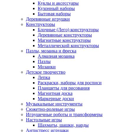
Куклы и аксессуары
Кухонный наборы
Бытовая наборы
Деревянные игрушки
Конструкторы
Блочные (Лего) конструкторы
Деревянные конструкторы
Магнитные конструкторы
Металлический конструкторы
Пазлы, мозаика и фреска
Алмазная мозаика
Пазлы
Мозаики
Детское творчество
Лепка
Раскраски, наборы для росписи
Планшеты для рисования
Магнитная доска
Маркерные доски
Музыкальные инструменты
Сюжетно-ролевые игры
Игрушечные роботы и трансформеры
Настольные игры
Шахматы, шашки, нарды
Антистресс игрушки