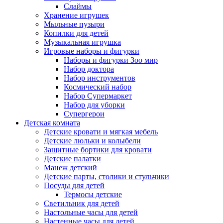
Слаймы
Хранение игрушек
Мыльные пузыри
Копилки для детей
Музыкальная игрушка
Игровые наборы и фигурки
Наборы и фигурки Зоо мир
Набор доктора
Набор инструментов
Космический набор
Hабор Супермаркет
Набор для уборки
Супергерои
Детская комната
Детские кровати и мягкая мебель
Детские люльки и колыбели
Защитные бортики для кровати
Детские палатки
Манеж детский
Детские парты, столики и стульчики
Посуды для детей
Термосы детские
Светильник для детей
Настольные часы для детей
Настенные часы для детей