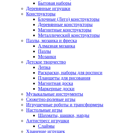
Бытовая наборы
Деревянные игрушки
Конструкторы
Блочные (Лего) конструкторы
Деревянные конструкторы
Магнитные конструкторы
Металлический конструкторы
Пазлы, мозаика и фреска
Алмазная мозаика
Пазлы
Мозаики
Детское творчество
Лепка
Раскраски, наборы для росписи
Планшеты для рисования
Магнитная доска
Маркерные доски
Музыкальные инструменты
Сюжетно-ролевые игры
Игрушечные роботы и трансформеры
Настольные игры
Шахматы, шашки, нарды
Антистресс игрушки
Слаймы
Хранение игрушек