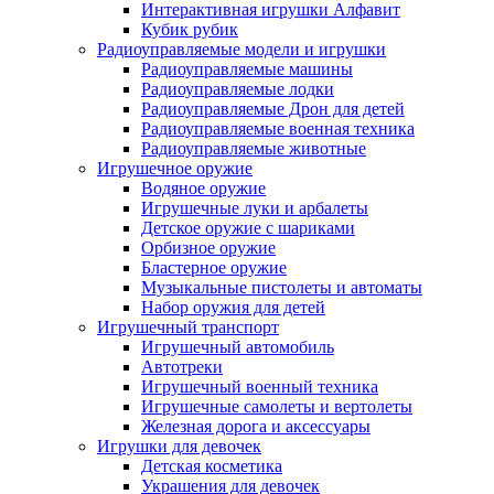
Интерактивная игрушки Алфавит
Кубик рубик
Радиоуправляемые модели и игрушки
Радиоуправляемые машины
Радиоуправляемые лодки
Радиоуправляемые Дрон для детей
Радиоуправляемые военная техника
Радиоуправляемые животные
Игрушечное оружие
Водяное оружие
Игрушечные луки и арбалеты
Детское оружие с шариками
Орбизное оружие
Бластерное оружие
Музыкальные пистолеты и автоматы
Набор оружия для детей
Игрушечный транспорт
Игрушечный автомобиль
Aвтотреки
Игрушечный военный техника
Игрушечные самолеты и вертолеты
Железная дорога и аксессуары
Игрушки для девочек
Детская косметика
Украшения для девочек