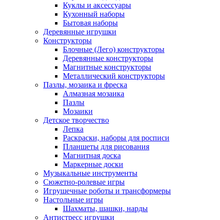
Куклы и аксессуары
Кухонный наборы
Бытовая наборы
Деревянные игрушки
Конструкторы
Блочные (Лего) конструкторы
Деревянные конструкторы
Магнитные конструкторы
Металлический конструкторы
Пазлы, мозаика и фреска
Алмазная мозаика
Пазлы
Мозаики
Детское творчество
Лепка
Раскраски, наборы для росписи
Планшеты для рисования
Магнитная доска
Маркерные доски
Музыкальные инструменты
Сюжетно-ролевые игры
Игрушечные роботы и трансформеры
Настольные игры
Шахматы, шашки, нарды
Антистресс игрушки