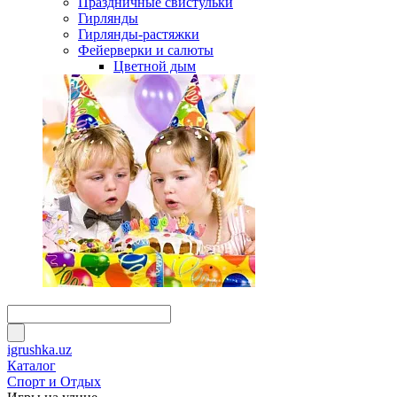
Праздничные свистульки
Гирлянды
Гирлянды-растяжки
Фейерверки и салюты
Цветной дым
igrushka.uz
Каталог
Спорт и Отдых