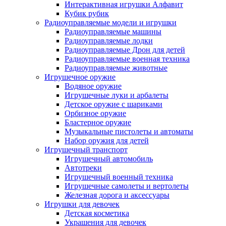
Интерактивная игрушки Алфавит
Кубик рубик
Радиоуправляемые модели и игрушки
Радиоуправляемые машины
Радиоуправляемые лодки
Радиоуправляемые Дрон для детей
Радиоуправляемые военная техника
Радиоуправляемые животные
Игрушечное оружие
Водяное оружие
Игрушечные луки и арбалеты
Детское оружие с шариками
Орбизное оружие
Бластерное оружие
Музыкальные пистолеты и автоматы
Набор оружия для детей
Игрушечный транспорт
Игрушечный автомобиль
Aвтотреки
Игрушечный военный техника
Игрушечные самолеты и вертолеты
Железная дорога и аксессуары
Игрушки для девочек
Детская косметика
Украшения для девочек