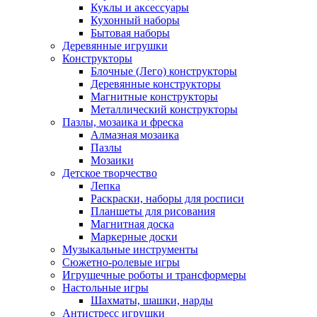
Куклы и аксессуары
Кухонный наборы
Бытовая наборы
Деревянные игрушки
Конструкторы
Блочные (Лего) конструкторы
Деревянные конструкторы
Магнитные конструкторы
Металлический конструкторы
Пазлы, мозаика и фреска
Алмазная мозаика
Пазлы
Мозаики
Детское творчество
Лепка
Раскраски, наборы для росписи
Планшеты для рисования
Магнитная доска
Маркерные доски
Музыкальные инструменты
Сюжетно-ролевые игры
Игрушечные роботы и трансформеры
Настольные игры
Шахматы, шашки, нарды
Антистресс игрушки