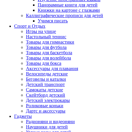
Панорамные книги для детей
Книжки на картоне с глазками
Каллиграфические прописи для детей
Учимся писать
Спорт и Отдых
Игры на улице
Настольный теннис
Товары для гимнастики
Товары для футбола
Товары для баскетбола
Товары для волейбола
Товары для бокса
Аксессуары для плавания
Велосипеды детские
Беговелы и каталки
Детский транспорт
Самокаты детские
Скейтборд детский
Детский электрокары
Роликовые коньки
Дартс и аксессуары
Гаджеты
Радионяни и видеоняни
Наушники для детей