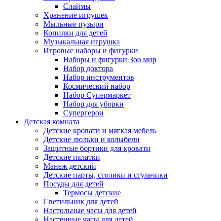
Слаймы
Хранение игрушек
Мыльные пузыри
Копилки для детей
Музыкальная игрушка
Игровые наборы и фигурки
Наборы и фигурки Зоо мир
Набор доктора
Набор инструментов
Космический набор
Hабор Супермаркет
Набор для уборки
Супергерои
Детская комната
Детские кровати и мягкая мебель
Детские люльки и колыбели
Защитные бортики для кровати
Детские палатки
Манеж детский
Детские парты, столики и стульчики
Посуды для детей
Термосы детские
Светильник для детей
Настольные часы для детей
Настенные часы для детей