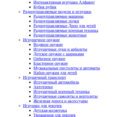
Интерактивная игрушки Алфавит
Кубик рубик
Радиоуправляемые модели и игрушки
Радиоуправляемые машины
Радиоуправляемые лодки
Радиоуправляемые Дрон для детей
Радиоуправляемые военная техника
Радиоуправляемые животные
Игрушечное оружие
Водяное оружие
Игрушечные луки и арбалеты
Детское оружие с шариками
Орбизное оружие
Бластерное оружие
Музыкальные пистолеты и автоматы
Набор оружия для детей
Игрушечный транспорт
Игрушечный автомобиль
Aвтотреки
Игрушечный военный техника
Игрушечные самолеты и вертолеты
Железная дорога и аксессуары
Игрушки для девочек
Детская косметика
Украшения для девочек