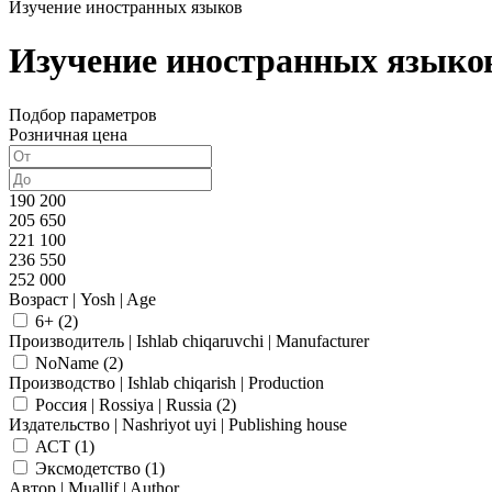
Изучение иностранных языков
Изучение иностранных языко
Подбор параметров
Розничная цена
190 200
205 650
221 100
236 550
252 000
Возраст | Yosh | Age
6+ (
2
)
Производитель | Ishlab chiqaruvchi | Manufacturer
NoName (
2
)
Производство | Ishlab chiqarish | Production
Россия | Rossiya | Russia (
2
)
Издательство | Nashriyot uyi | Publishing house
АСТ (
1
)
Эксмодетство (
1
)
Автор | Muallif | Author