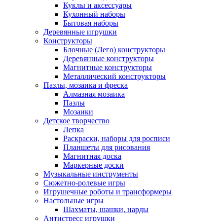
Куклы и аксессуары
Кухонный наборы
Бытовая наборы
Деревянные игрушки
Конструкторы
Блочные (Лего) конструкторы
Деревянные конструкторы
Магнитные конструкторы
Металлический конструкторы
Пазлы, мозаика и фреска
Алмазная мозаика
Пазлы
Мозаики
Детское творчество
Лепка
Раскраски, наборы для росписи
Планшеты для рисования
Магнитная доска
Маркерные доски
Музыкальные инструменты
Сюжетно-ролевые игры
Игрушечные роботы и трансформеры
Настольные игры
Шахматы, шашки, нарды
Антистресс игрушки