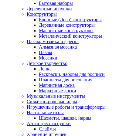
Бытовая наборы
Деревянные игрушки
Конструкторы
Блочные (Лего) конструкторы
Деревянные конструкторы
Магнитные конструкторы
Металлический конструкторы
Пазлы, мозаика и фреска
Алмазная мозаика
Пазлы
Мозаики
Детское творчество
Лепка
Раскраски, наборы для росписи
Планшеты для рисования
Магнитная доска
Маркерные доски
Музыкальные инструменты
Сюжетно-ролевые игры
Игрушечные роботы и трансформеры
Настольные игры
Шахматы, шашки, нарды
Антистресс игрушки
Слаймы
Хранение игрушек