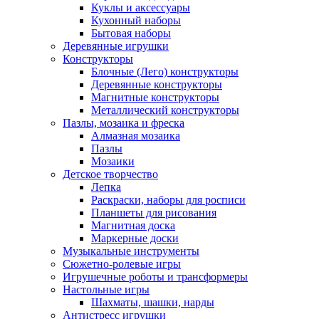
Куклы и аксессуары
Кухонный наборы
Бытовая наборы
Деревянные игрушки
Конструкторы
Блочные (Лего) конструкторы
Деревянные конструкторы
Магнитные конструкторы
Металлический конструкторы
Пазлы, мозаика и фреска
Алмазная мозаика
Пазлы
Мозаики
Детское творчество
Лепка
Раскраски, наборы для росписи
Планшеты для рисования
Магнитная доска
Маркерные доски
Музыкальные инструменты
Сюжетно-ролевые игры
Игрушечные роботы и трансформеры
Настольные игры
Шахматы, шашки, нарды
Антистресс игрушки