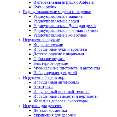
Интерактивная игрушки Алфавит
Кубик рубик
Радиоуправляемые модели и игрушки
Радиоуправляемые машины
Радиоуправляемые лодки
Радиоуправляемые Дрон для детей
Радиоуправляемые военная техника
Радиоуправляемые животные
Игрушечное оружие
Водяное оружие
Игрушечные луки и арбалеты
Детское оружие с шариками
Орбизное оружие
Бластерное оружие
Музыкальные пистолеты и автоматы
Набор оружия для детей
Игрушечный транспорт
Игрушечный автомобиль
Aвтотреки
Игрушечный военный техника
Игрушечные самолеты и вертолеты
Железная дорога и аксессуары
Игрушки для девочек
Детская косметика
Украшения для девочек