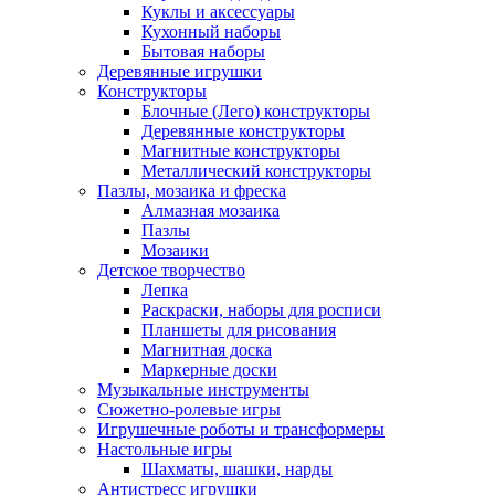
Куклы и аксессуары
Кухонный наборы
Бытовая наборы
Деревянные игрушки
Конструкторы
Блочные (Лего) конструкторы
Деревянные конструкторы
Магнитные конструкторы
Металлический конструкторы
Пазлы, мозаика и фреска
Алмазная мозаика
Пазлы
Мозаики
Детское творчество
Лепка
Раскраски, наборы для росписи
Планшеты для рисования
Магнитная доска
Маркерные доски
Музыкальные инструменты
Сюжетно-ролевые игры
Игрушечные роботы и трансформеры
Настольные игры
Шахматы, шашки, нарды
Антистресс игрушки