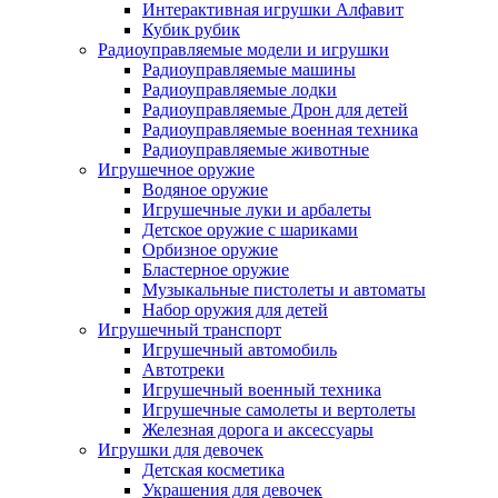
Интерактивная игрушки Алфавит
Кубик рубик
Радиоуправляемые модели и игрушки
Радиоуправляемые машины
Радиоуправляемые лодки
Радиоуправляемые Дрон для детей
Радиоуправляемые военная техника
Радиоуправляемые животные
Игрушечное оружие
Водяное оружие
Игрушечные луки и арбалеты
Детское оружие с шариками
Орбизное оружие
Бластерное оружие
Музыкальные пистолеты и автоматы
Набор оружия для детей
Игрушечный транспорт
Игрушечный автомобиль
Aвтотреки
Игрушечный военный техника
Игрушечные самолеты и вертолеты
Железная дорога и аксессуары
Игрушки для девочек
Детская косметика
Украшения для девочек