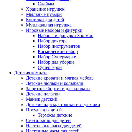
Слаймы
Хранение игрушек
Мыльные пузыри
Копилки для детей
Музыкальная игрушка
Игровые наборы и фигурки
Наборы и фигурки Зоо мир
Набор доктора
Набор инструментов
Космический набор
Hабор Супермаркет
Набор для уборки
Супергерои
Детская комната
Детские кровати и мягкая мебель
Детские люльки и колыбели
Защитные бортики для кровати
Детские палатки
Манеж детский
Детские парты, столики и стульчики
Посуды для детей
Термосы детские
Светильник для детей
Настольные часы для детей
Настенные часы для детей