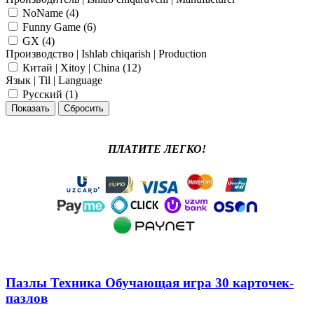
NoName (
4
)
Funny Game (
6
)
GX (
4
)
Производство | Ishlab chiqarish | Production
Китай | Xitoy | China (
12
)
Язык | Til | Language
Русский (
1
)
ПЛАТИТЕ ЛЕГКО!
Пазлы Техника Обучающая игра 30 карточек-
пазлов