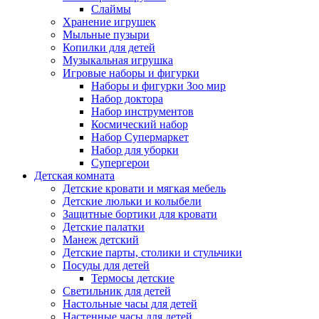
Слаймы
Хранение игрушек
Мыльные пузыри
Копилки для детей
Музыкальная игрушка
Игровые наборы и фигурки
Наборы и фигурки Зоо мир
Набор доктора
Набор инструментов
Космический набор
Hабор Супермаркет
Набор для уборки
Супергерои
Детская комната
Детские кровати и мягкая мебель
Детские люльки и колыбели
Защитные бортики для кровати
Детские палатки
Манеж детский
Детские парты, столики и стульчики
Посуды для детей
Термосы детские
Светильник для детей
Настольные часы для детей
Настенные часы для детей