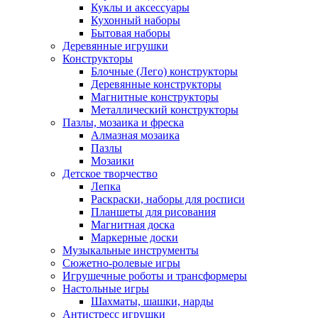
Куклы и аксессуары
Кухонный наборы
Бытовая наборы
Деревянные игрушки
Конструкторы
Блочные (Лего) конструкторы
Деревянные конструкторы
Магнитные конструкторы
Металлический конструкторы
Пазлы, мозаика и фреска
Алмазная мозаика
Пазлы
Мозаики
Детское творчество
Лепка
Раскраски, наборы для росписи
Планшеты для рисования
Магнитная доска
Маркерные доски
Музыкальные инструменты
Сюжетно-ролевые игры
Игрушечные роботы и трансформеры
Настольные игры
Шахматы, шашки, нарды
Антистресс игрушки