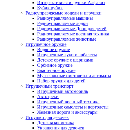
Интерактивная игрушки Алфавит
Кубик рубик
Радиоуправляемые модели и игрушки
Радиоуправляемые машины
Радиоуправляемые лодки
Радиоуправляемые Дрон для детей
Радиоуправляемые военная техника
Радиоуправляемые животные
Игрушечное оружие
Водяное оружие
Игрушечные луки и арбалеты
Детское оружие с шариками
Орбизное оружие
Бластерное оружие
Музыкальные пистолеты и автоматы
Набор оружия для детей
Игрушечный транспорт
Игрушечный автомобиль
Aвтотреки
Игрушечный военный техника
Игрушечные самолеты и вертолеты
Железная дорога и аксессуары
Игрушки для девочек
Детская косметика
Украшения для девочек