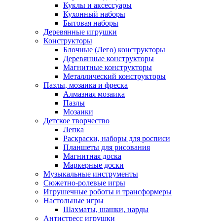
Куклы и аксессуары
Кухонный наборы
Бытовая наборы
Деревянные игрушки
Конструкторы
Блочные (Лего) конструкторы
Деревянные конструкторы
Магнитные конструкторы
Металлический конструкторы
Пазлы, мозаика и фреска
Алмазная мозаика
Пазлы
Мозаики
Детское творчество
Лепка
Раскраски, наборы для росписи
Планшеты для рисования
Магнитная доска
Маркерные доски
Музыкальные инструменты
Сюжетно-ролевые игры
Игрушечные роботы и трансформеры
Настольные игры
Шахматы, шашки, нарды
Антистресс игрушки