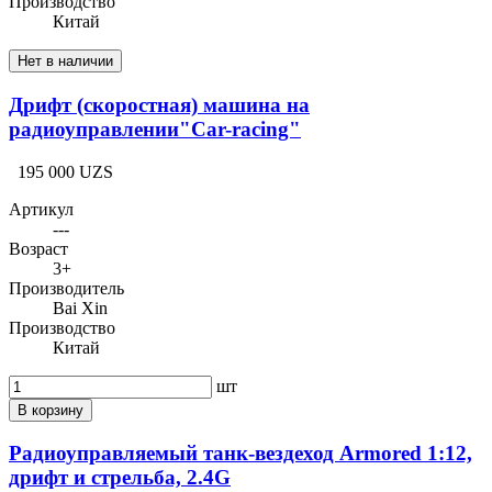
Производство
Китай
Нет в наличии
Дрифт (скоростная) машина на
радиоуправлении"Car-racing"
195 000 UZS
Артикул
---
Возраст
3+
Производитель
Bai Xin
Производство
Китай
шт
В корзину
Радиоуправляемый танк-вездеход Armored 1:12,
дрифт и стрельба, 2.4G