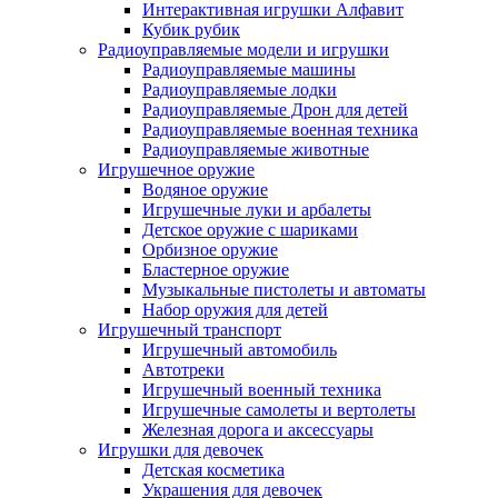
Интерактивная игрушки Алфавит
Кубик рубик
Радиоуправляемые модели и игрушки
Радиоуправляемые машины
Радиоуправляемые лодки
Радиоуправляемые Дрон для детей
Радиоуправляемые военная техника
Радиоуправляемые животные
Игрушечное оружие
Водяное оружие
Игрушечные луки и арбалеты
Детское оружие с шариками
Орбизное оружие
Бластерное оружие
Музыкальные пистолеты и автоматы
Набор оружия для детей
Игрушечный транспорт
Игрушечный автомобиль
Aвтотреки
Игрушечный военный техника
Игрушечные самолеты и вертолеты
Железная дорога и аксессуары
Игрушки для девочек
Детская косметика
Украшения для девочек