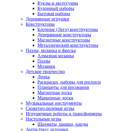
Куклы и аксессуары
Кухонный наборы
Бытовая наборы
Деревянные игрушки
Конструкторы
Блочные (Лего) конструкторы
Деревянные конструкторы
Магнитные конструкторы
Металлический конструкторы
Пазлы, мозаика и фреска
Алмазная мозаика
Пазлы
Мозаики
Детское творчество
Лепка
Раскраски, наборы для росписи
Планшеты для рисования
Магнитная доска
Маркерные доски
Музыкальные инструменты
Сюжетно-ролевые игры
Игрушечные роботы и трансформеры
Настольные игры
Шахматы, шашки, нарды
Антистресс игрушки