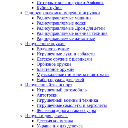
Интерактивная игрушки Алфавит
Кубик рубик
Радиоуправляемые модели и игрушки
Радиоуправляемые машины
Радиоуправляемые лодки
Радиоуправляемые Дрон для детей
Радиоуправляемые военная техника
Радиоуправляемые животные
Игрушечное оружие
Водяное оружие
Игрушечные луки и арбалеты
Детское оружие с шариками
Орбизное оружие
Бластерное оружие
Музыкальные пистолеты и автоматы
Набор оружия для детей
Игрушечный транспорт
Игрушечный автомобиль
Aвтотреки
Игрушечный военный техника
Игрушечные самолеты и вертолеты
Железная дорога и аксессуары
Игрушки для девочек
Детская косметика
Украшения для девочек