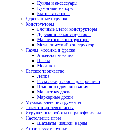
Куклы и аксессуары
Кухонный наборы
Бытовая наборы
Деревянные игрушки
Конструкторы
Блочные (Лего) конструкторы
Деревянные конструкторы
Магнитные конструкторы
Металлический конструкторы
Пазлы, мозаика и фреска
Алмазная мозаика
Пазлы
Мозаики
Детское творчество
Лепка
Раскраски, наборы для росписи
Планшеты для рисования
Магнитная доска
Маркерные доски
Музыкальные инструменты
Сюжетно-ролевые игры
Игрушечные роботы и трансформеры
Настольные игры
Шахматы, шашки, нарды
Антистресс игрушки