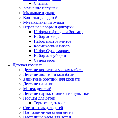
Слаймы
Хранение игрушек
Мыльные пузыри
Копилки для детей
Музыкальная игрушка
Игровые наборы и фигурки
Наборы и фигурки Зоо мир
Набор доктора
Набор инструментов
Космический набор
Hабор Супермаркет
Набор для уборки
Супергерои
Детская комната
Детские кровати и мягкая мебель
Детские люльки и колыбели
Защитные бортики для кровати
Детские палатки
Манеж детский
Детские парты, столики и стульчики
Посуды для детей
Термосы детские
Светильник для детей
Настольные часы для детей
Настенные часы для детей