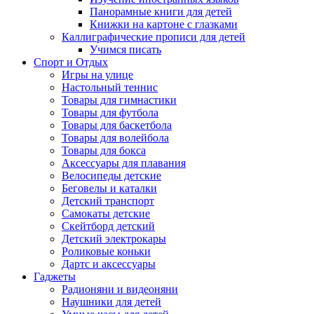
Панорамные книги для детей
Книжки на картоне с глазками
Каллиграфические прописи для детей
Учимся писать
Спорт и Отдых
Игры на улице
Настольный теннис
Товары для гимнастики
Товары для футбола
Товары для баскетбола
Товары для волейбола
Товары для бокса
Аксессуары для плавания
Велосипеды детские
Беговелы и каталки
Детский транспорт
Самокаты детские
Скейтборд детский
Детский электрокары
Роликовые коньки
Дартс и аксессуары
Гаджеты
Радионяни и видеоняни
Наушники для детей