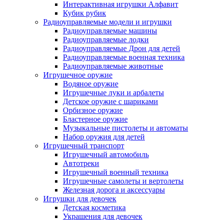
Интерактивная игрушки Алфавит
Кубик рубик
Радиоуправляемые модели и игрушки
Радиоуправляемые машины
Радиоуправляемые лодки
Радиоуправляемые Дрон для детей
Радиоуправляемые военная техника
Радиоуправляемые животные
Игрушечное оружие
Водяное оружие
Игрушечные луки и арбалеты
Детское оружие с шариками
Орбизное оружие
Бластерное оружие
Музыкальные пистолеты и автоматы
Набор оружия для детей
Игрушечный транспорт
Игрушечный автомобиль
Aвтотреки
Игрушечный военный техника
Игрушечные самолеты и вертолеты
Железная дорога и аксессуары
Игрушки для девочек
Детская косметика
Украшения для девочек