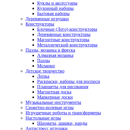
Куклы и аксессуары
Кухонный наборы
Бытовая наборы
Деревянные игрушки
Конструкторы
Блочные (Лего) конструкторы
Деревянные конструкторы
Магнитные конструкторы
Металлический конструкторы
Пазлы, мозаика и фреска
Алмазная мозаика
Пазлы
Мозаики
Детское творчество
Лепка
Раскраски, наборы для росписи
Планшеты для рисования
Магнитная доска
Маркерные доски
Музыкальные инструменты
Сюжетно-ролевые игры
Игрушечные роботы и трансформеры
Настольные игры
Шахматы, шашки, нарды
Антистресс игрушки