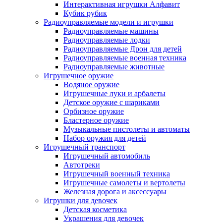
Интерактивная игрушки Алфавит
Кубик рубик
Радиоуправляемые модели и игрушки
Радиоуправляемые машины
Радиоуправляемые лодки
Радиоуправляемые Дрон для детей
Радиоуправляемые военная техника
Радиоуправляемые животные
Игрушечное оружие
Водяное оружие
Игрушечные луки и арбалеты
Детское оружие с шариками
Орбизное оружие
Бластерное оружие
Музыкальные пистолеты и автоматы
Набор оружия для детей
Игрушечный транспорт
Игрушечный автомобиль
Aвтотреки
Игрушечный военный техника
Игрушечные самолеты и вертолеты
Железная дорога и аксессуары
Игрушки для девочек
Детская косметика
Украшения для девочек