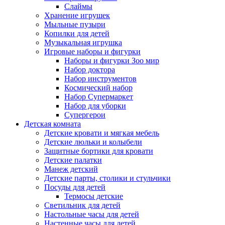
Слаймы
Хранение игрушек
Мыльные пузыри
Копилки для детей
Музыкальная игрушка
Игровые наборы и фигурки
Наборы и фигурки Зоо мир
Набор доктора
Набор инструментов
Космический набор
Hабор Супермаркет
Набор для уборки
Супергерои
Детская комната
Детские кровати и мягкая мебель
Детские люльки и колыбели
Защитные бортики для кровати
Детские палатки
Манеж детский
Детские парты, столики и стульчики
Посуды для детей
Термосы детские
Светильник для детей
Настольные часы для детей
Настенные часы для детей