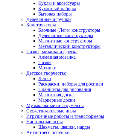
Куклы и аксессуары
Кухонный наборы
Бытовая наборы
Деревянные игрушки
Конструкторы
Блочные (Лего) конструкторы
Деревянные конструкторы
Магнитные конструкторы
Металлический конструкторы
Пазлы, мозаика и фреска
Алмазная мозаика
Пазлы
Мозаики
Детское творчество
Лепка
Раскраски, наборы для росписи
Планшеты для рисования
Магнитная доска
Маркерные доски
Музыкальные инструменты
Сюжетно-ролевые игры
Игрушечные роботы и трансформеры
Настольные игры
Шахматы, шашки, нарды
Антистресс игрушки