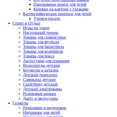
Панорамные книги для детей
Книжки на картоне с глазками
Каллиграфические прописи для детей
Учимся писать
Спорт и Отдых
Игры на улице
Настольный теннис
Товары для гимнастики
Товары для футбола
Товары для баскетбола
Товары для волейбола
Товары для бокса
Аксессуары для плавания
Велосипеды детские
Беговелы и каталки
Детский транспорт
Самокаты детские
Скейтборд детский
Детский электрокары
Роликовые коньки
Дартс и аксессуары
Гаджеты
Радионяни и видеоняни
Наушники для детей