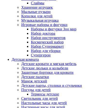
Слаймы
Хранение игрушек
Мыльные пузыри
Копилки для детей
Музыкальная игрушка
Игровые наборы и фигурки
Наборы и фигурки Зоо мир
Набор доктора
Набор инструментов
Космический набор
Hабор Супермаркет
Набор для уборки
Супергерои
Детская комната
Детские кровати и мягкая мебель
Детские люльки и колыбели
Защитные бортики для кровати
Детские палатки
Манеж детский
Детские парты, столики и стульчики
Посуды для детей
Термосы детские
Светильник для детей
Настольные часы для детей
Настенные часы для детей