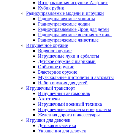
Интерактивная игрушки Алфавит
Кубик рубик
Радиоуправляемые модели и игрушки
Радиоуправляемые машины
Радиоуправляемые лодки
Радиоуправляемые Дрон для детей
Радиоуправляемые военная техника
Радиоуправляемые животные
Игрушечное оружие
Водяное оружие
Игрушечные луки и арбалеты
Детское оружие с шариками
Орбизное оружие
Бластерное оружие
Музыкальные пистолеты и автоматы
Набор оружия для детей
Игрушечный транспорт
Игрушечный автомобиль
Aвтотреки
Игрушечный военный техника
Игрушечные самолеты и вертолеты
Железная дорога и аксессуары
Игрушки для девочек
Детская косметика
Украшения для девочек