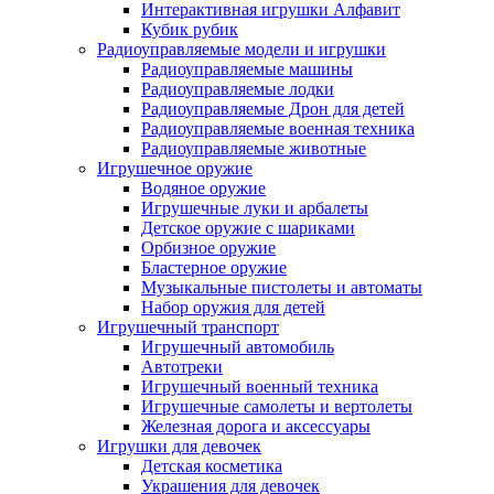
Интерактивная игрушки Алфавит
Кубик рубик
Радиоуправляемые модели и игрушки
Радиоуправляемые машины
Радиоуправляемые лодки
Радиоуправляемые Дрон для детей
Радиоуправляемые военная техника
Радиоуправляемые животные
Игрушечное оружие
Водяное оружие
Игрушечные луки и арбалеты
Детское оружие с шариками
Орбизное оружие
Бластерное оружие
Музыкальные пистолеты и автоматы
Набор оружия для детей
Игрушечный транспорт
Игрушечный автомобиль
Aвтотреки
Игрушечный военный техника
Игрушечные самолеты и вертолеты
Железная дорога и аксессуары
Игрушки для девочек
Детская косметика
Украшения для девочек