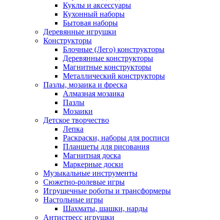
Куклы и аксессуары
Кухонный наборы
Бытовая наборы
Деревянные игрушки
Конструкторы
Блочные (Лего) конструкторы
Деревянные конструкторы
Магнитные конструкторы
Металлический конструкторы
Пазлы, мозаика и фреска
Алмазная мозаика
Пазлы
Мозаики
Детское творчество
Лепка
Раскраски, наборы для росписи
Планшеты для рисования
Магнитная доска
Маркерные доски
Музыкальные инструменты
Сюжетно-ролевые игры
Игрушечные роботы и трансформеры
Настольные игры
Шахматы, шашки, нарды
Антистресс игрушки