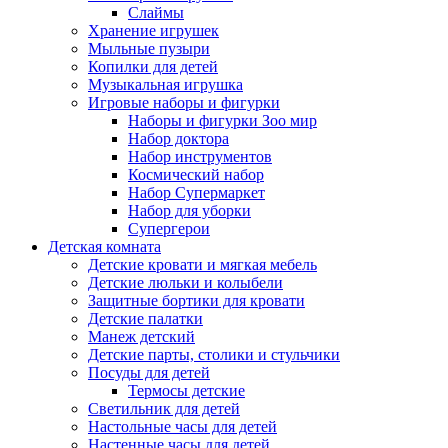
Слаймы
Хранение игрушек
Мыльные пузыри
Копилки для детей
Музыкальная игрушка
Игровые наборы и фигурки
Наборы и фигурки Зоо мир
Набор доктора
Набор инструментов
Космический набор
Hабор Супермаркет
Набор для уборки
Супергерои
Детская комната
Детские кровати и мягкая мебель
Детские люльки и колыбели
Защитные бортики для кровати
Детские палатки
Манеж детский
Детские парты, столики и стульчики
Посуды для детей
Термосы детские
Светильник для детей
Настольные часы для детей
Настенные часы для детей