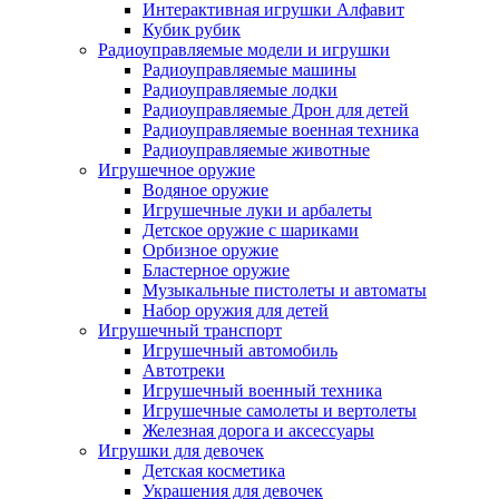
Интерактивная игрушки Алфавит
Кубик рубик
Радиоуправляемые модели и игрушки
Радиоуправляемые машины
Радиоуправляемые лодки
Радиоуправляемые Дрон для детей
Радиоуправляемые военная техника
Радиоуправляемые животные
Игрушечное оружие
Водяное оружие
Игрушечные луки и арбалеты
Детское оружие с шариками
Орбизное оружие
Бластерное оружие
Музыкальные пистолеты и автоматы
Набор оружия для детей
Игрушечный транспорт
Игрушечный автомобиль
Aвтотреки
Игрушечный военный техника
Игрушечные самолеты и вертолеты
Железная дорога и аксессуары
Игрушки для девочек
Детская косметика
Украшения для девочек