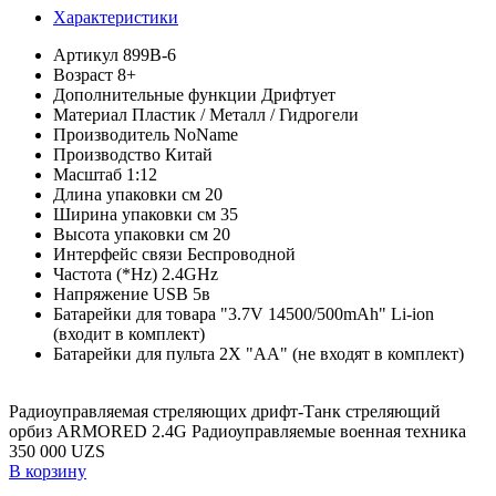
Характеристики
Артикул
899В-6
Возраст
8+
Дополнительные функции
Дрифтует
Материал
Пластик / Металл / Гидрогели
Производитель
NoName
Производство
Китай
Масштаб
1:12
Длина упаковки см
20
Ширина упаковки см
35
Высота упаковки см
20
Интерфейс связи
Беспроводной
Частота (*Hz)
2.4GHz
Напряжение
USB 5в
Батарейки для товара
"3.7V 14500/500mAh" Li-ion
(входит в комплект)
Батарейки для пульта
2X "АА" (не входят в комплект)
Радиоуправляемая стреляющих дрифт-Танк стреляющий
орбиз ARMORED 2.4G Радиоуправляемые военная техника
350 000 UZS
В корзину