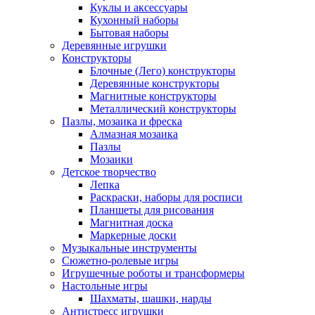
Куклы и аксессуары
Кухонный наборы
Бытовая наборы
Деревянные игрушки
Конструкторы
Блочные (Лего) конструкторы
Деревянные конструкторы
Магнитные конструкторы
Металлический конструкторы
Пазлы, мозаика и фреска
Алмазная мозаика
Пазлы
Мозаики
Детское творчество
Лепка
Раскраски, наборы для росписи
Планшеты для рисования
Магнитная доска
Маркерные доски
Музыкальные инструменты
Сюжетно-ролевые игры
Игрушечные роботы и трансформеры
Настольные игры
Шахматы, шашки, нарды
Антистресс игрушки