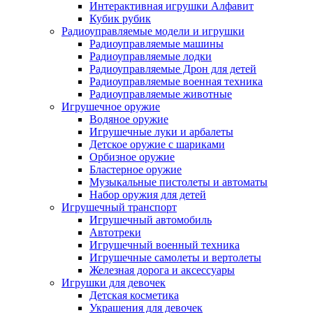
Интерактивная игрушки Алфавит
Кубик рубик
Радиоуправляемые модели и игрушки
Радиоуправляемые машины
Радиоуправляемые лодки
Радиоуправляемые Дрон для детей
Радиоуправляемые военная техника
Радиоуправляемые животные
Игрушечное оружие
Водяное оружие
Игрушечные луки и арбалеты
Детское оружие с шариками
Орбизное оружие
Бластерное оружие
Музыкальные пистолеты и автоматы
Набор оружия для детей
Игрушечный транспорт
Игрушечный автомобиль
Aвтотреки
Игрушечный военный техника
Игрушечные самолеты и вертолеты
Железная дорога и аксессуары
Игрушки для девочек
Детская косметика
Украшения для девочек