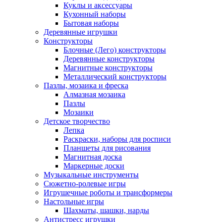
Куклы и аксессуары
Кухонный наборы
Бытовая наборы
Деревянные игрушки
Конструкторы
Блочные (Лего) конструкторы
Деревянные конструкторы
Магнитные конструкторы
Металлический конструкторы
Пазлы, мозаика и фреска
Алмазная мозаика
Пазлы
Мозаики
Детское творчество
Лепка
Раскраски, наборы для росписи
Планшеты для рисования
Магнитная доска
Маркерные доски
Музыкальные инструменты
Сюжетно-ролевые игры
Игрушечные роботы и трансформеры
Настольные игры
Шахматы, шашки, нарды
Антистресс игрушки