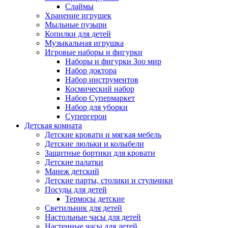
Слаймы
Хранение игрушек
Мыльные пузыри
Копилки для детей
Музыкальная игрушка
Игровые наборы и фигурки
Наборы и фигурки Зоо мир
Набор доктора
Набор инструментов
Космический набор
Hабор Супермаркет
Набор для уборки
Супергерои
Детская комната
Детские кровати и мягкая мебель
Детские люльки и колыбели
Защитные бортики для кровати
Детские палатки
Манеж детский
Детские парты, столики и стульчики
Посуды для детей
Термосы детские
Светильник для детей
Настольные часы для детей
Настенные часы для детей