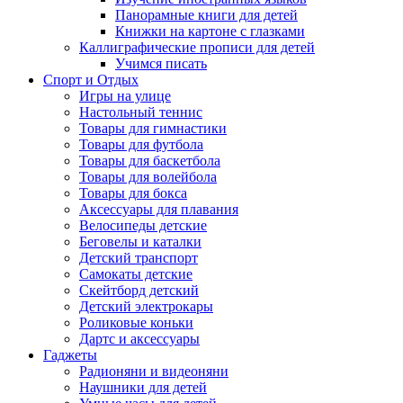
Панорамные книги для детей
Книжки на картоне с глазками
Каллиграфические прописи для детей
Учимся писать
Спорт и Отдых
Игры на улице
Настольный теннис
Товары для гимнастики
Товары для футбола
Товары для баскетбола
Товары для волейбола
Товары для бокса
Аксессуары для плавания
Велосипеды детские
Беговелы и каталки
Детский транспорт
Самокаты детские
Скейтборд детский
Детский электрокары
Роликовые коньки
Дартс и аксессуары
Гаджеты
Радионяни и видеоняни
Наушники для детей