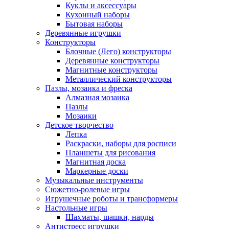
Куклы и аксессуары
Кухонный наборы
Бытовая наборы
Деревянные игрушки
Конструкторы
Блочные (Лего) конструкторы
Деревянные конструкторы
Магнитные конструкторы
Металлический конструкторы
Пазлы, мозаика и фреска
Алмазная мозаика
Пазлы
Мозаики
Детское творчество
Лепка
Раскраски, наборы для росписи
Планшеты для рисования
Магнитная доска
Маркерные доски
Музыкальные инструменты
Сюжетно-ролевые игры
Игрушечные роботы и трансформеры
Настольные игры
Шахматы, шашки, нарды
Антистресс игрушки