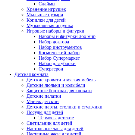
Слаймы
Хранение игрушек
Мыльные пузыри
Копилки для детей
Музыкальная игрушка
Игровые наборы и фигурки
Наборы и фигурки Зоо мир
Набор доктора
Набор инструментов
Космический набор
Hабор Супермаркет
Набор для уборки
Супергерои
Детская комната
Детские кровати и мягкая мебель
Детские люльки и колыбели
Защитные бортики для кровати
Детские палатки
Манеж детский
Детские парты, столики и стульчики
Посуды для детей
Термосы детские
Светильник для детей
Настольные часы для детей
Настенные часы для детей