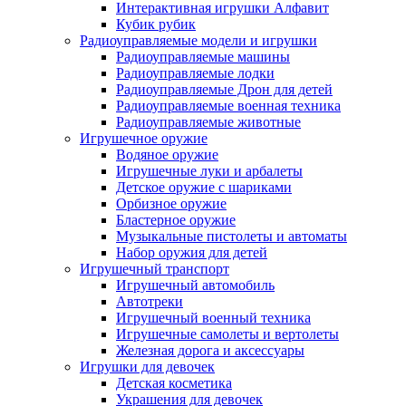
Интерактивная игрушки Алфавит
Кубик рубик
Радиоуправляемые модели и игрушки
Радиоуправляемые машины
Радиоуправляемые лодки
Радиоуправляемые Дрон для детей
Радиоуправляемые военная техника
Радиоуправляемые животные
Игрушечное оружие
Водяное оружие
Игрушечные луки и арбалеты
Детское оружие с шариками
Орбизное оружие
Бластерное оружие
Музыкальные пистолеты и автоматы
Набор оружия для детей
Игрушечный транспорт
Игрушечный автомобиль
Aвтотреки
Игрушечный военный техника
Игрушечные самолеты и вертолеты
Железная дорога и аксессуары
Игрушки для девочек
Детская косметика
Украшения для девочек