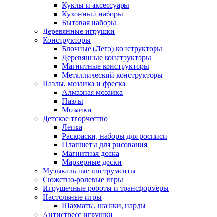
Куклы и аксессуары
Кухонный наборы
Бытовая наборы
Деревянные игрушки
Конструкторы
Блочные (Лего) конструкторы
Деревянные конструкторы
Магнитные конструкторы
Металлический конструкторы
Пазлы, мозаика и фреска
Алмазная мозаика
Пазлы
Мозаики
Детское творчество
Лепка
Раскраски, наборы для росписи
Планшеты для рисования
Магнитная доска
Маркерные доски
Музыкальные инструменты
Сюжетно-ролевые игры
Игрушечные роботы и трансформеры
Настольные игры
Шахматы, шашки, нарды
Антистресс игрушки