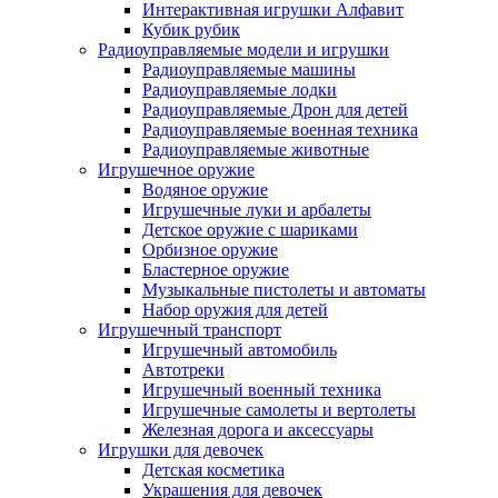
Интерактивная игрушки Алфавит
Кубик рубик
Радиоуправляемые модели и игрушки
Радиоуправляемые машины
Радиоуправляемые лодки
Радиоуправляемые Дрон для детей
Радиоуправляемые военная техника
Радиоуправляемые животные
Игрушечное оружие
Водяное оружие
Игрушечные луки и арбалеты
Детское оружие с шариками
Орбизное оружие
Бластерное оружие
Музыкальные пистолеты и автоматы
Набор оружия для детей
Игрушечный транспорт
Игрушечный автомобиль
Aвтотреки
Игрушечный военный техника
Игрушечные самолеты и вертолеты
Железная дорога и аксессуары
Игрушки для девочек
Детская косметика
Украшения для девочек