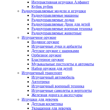
Интерактивная игрушки Алфавит
Кубик рубик
Радиоуправляемые модели и игрушки
Радиоуправляемые машины
Радиоуправляемые лодки
Радиоуправляемые Дрон для детей
Радиоуправляемые военная техника
Радиоуправляемые животные
Игрушечное оружие
Водяное оружие
Игрушечные луки и арбалеты
Детское оружие с шариками
Орбизное оружие
Бластерное оружие
Музыкальные пистолеты и автоматы
Набор оружия для детей
Игрушечный транспорт
Игрушечный автомобиль
Aвтотреки
Игрушечный военный техника
Игрушечные самолеты и вертолеты
Железная дорога и аксессуары
Игрушки для девочек
Детская косметика
Украшения для девочек