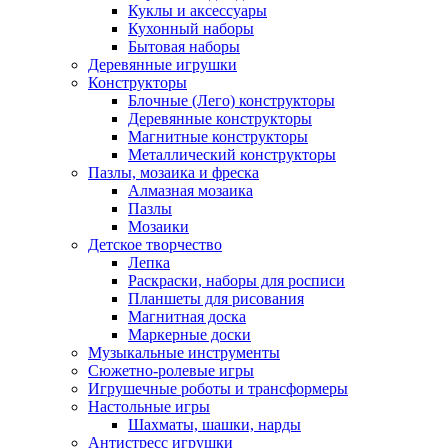
Куклы и аксессуары
Кухонный наборы
Бытовая наборы
Деревянные игрушки
Конструкторы
Блочные (Лего) конструкторы
Деревянные конструкторы
Магнитные конструкторы
Металлический конструкторы
Пазлы, мозаика и фреска
Алмазная мозаика
Пазлы
Мозаики
Детское творчество
Лепка
Раскраски, наборы для росписи
Планшеты для рисования
Магнитная доска
Маркерные доски
Музыкальные инструменты
Сюжетно-ролевые игры
Игрушечные роботы и трансформеры
Настольные игры
Шахматы, шашки, нарды
Антистресс игрушки