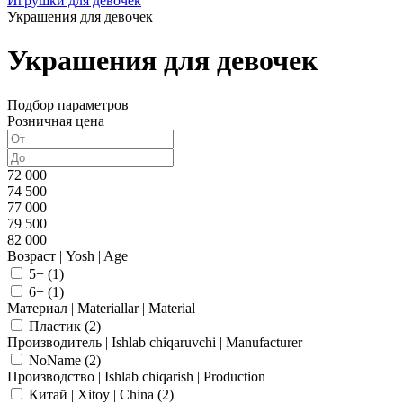
Игрушки для девочек
Украшения для девочек
Украшения для девочек
Подбор параметров
Розничная цена
72 000
74 500
77 000
79 500
82 000
Возраст | Yosh | Age
5+ (
1
)
6+ (
1
)
Материал | Materiallar | Material
Пластик (
2
)
Производитель | Ishlab chiqaruvchi | Manufacturer
NoName (
2
)
Производство | Ishlab chiqarish | Production
Китай | Xitoy | China (
2
)