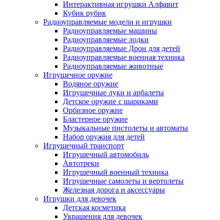
Интерактивная игрушки Алфавит
Кубик рубик
Радиоуправляемые модели и игрушки
Радиоуправляемые машины
Радиоуправляемые лодки
Радиоуправляемые Дрон для детей
Радиоуправляемые военная техника
Радиоуправляемые животные
Игрушечное оружие
Водяное оружие
Игрушечные луки и арбалеты
Детское оружие с шариками
Орбизное оружие
Бластерное оружие
Музыкальные пистолеты и автоматы
Набор оружия для детей
Игрушечный транспорт
Игрушечный автомобиль
Aвтотреки
Игрушечный военный техника
Игрушечные самолеты и вертолеты
Железная дорога и аксессуары
Игрушки для девочек
Детская косметика
Украшения для девочек