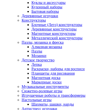
Куклы и аксессуары
Кухонный наборы
Бытовая наборы
Деревянные игрушки
Конструкторы
Блочные (Лего) конструкторы
Деревянные конструкторы
Магнитные конструкторы
Металлический конструкторы
Пазлы, мозаика и фреска
Алмазная мозаика
Пазлы
Мозаики
Детское творчество
Лепка
Раскраски, наборы для росписи
Планшеты для рисования
Магнитная доска
Маркерные доски
Музыкальные инструменты
Сюжетно-ролевые игры
Игрушечные роботы и трансформеры
Настольные игры
Шахматы, шашки, нарды
Антистресс игрушки