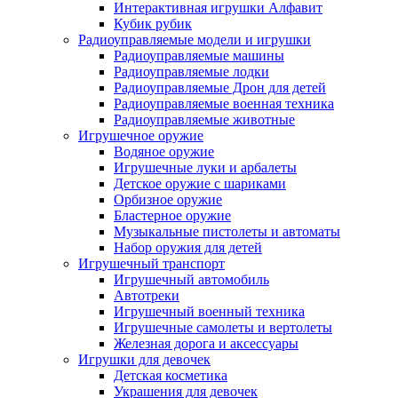
Интерактивная игрушки Алфавит
Кубик рубик
Радиоуправляемые модели и игрушки
Радиоуправляемые машины
Радиоуправляемые лодки
Радиоуправляемые Дрон для детей
Радиоуправляемые военная техника
Радиоуправляемые животные
Игрушечное оружие
Водяное оружие
Игрушечные луки и арбалеты
Детское оружие с шариками
Орбизное оружие
Бластерное оружие
Музыкальные пистолеты и автоматы
Набор оружия для детей
Игрушечный транспорт
Игрушечный автомобиль
Aвтотреки
Игрушечный военный техника
Игрушечные самолеты и вертолеты
Железная дорога и аксессуары
Игрушки для девочек
Детская косметика
Украшения для девочек