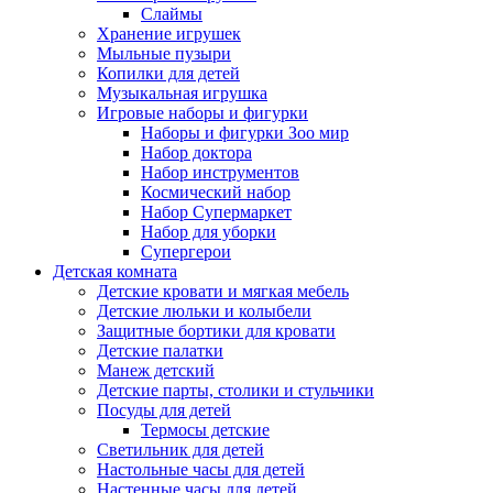
Слаймы
Хранение игрушек
Мыльные пузыри
Копилки для детей
Музыкальная игрушка
Игровые наборы и фигурки
Наборы и фигурки Зоо мир
Набор доктора
Набор инструментов
Космический набор
Hабор Супермаркет
Набор для уборки
Супергерои
Детская комната
Детские кровати и мягкая мебель
Детские люльки и колыбели
Защитные бортики для кровати
Детские палатки
Манеж детский
Детские парты, столики и стульчики
Посуды для детей
Термосы детские
Светильник для детей
Настольные часы для детей
Настенные часы для детей