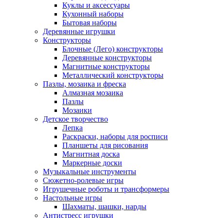
Куклы и аксессуары
Кухонный наборы
Бытовая наборы
Деревянные игрушки
Конструкторы
Блочные (Лего) конструкторы
Деревянные конструкторы
Магнитные конструкторы
Металлический конструкторы
Пазлы, мозаика и фреска
Алмазная мозаика
Пазлы
Мозаики
Детское творчество
Лепка
Раскраски, наборы для росписи
Планшеты для рисования
Магнитная доска
Маркерные доски
Музыкальные инструменты
Сюжетно-ролевые игры
Игрушечные роботы и трансформеры
Настольные игры
Шахматы, шашки, нарды
Антистресс игрушки