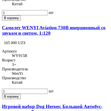
Китай
шт
В корзину
Самолет WENYI Aviation 730B инерционный со
звуком и светом, 1:120
165 000 UZS
Артикул
WY915B
Возраст
3+
Производитель
WenYi
Производство
Китай
шт
В корзину
Игровой набор Dog Heroes: Большой Автобус-