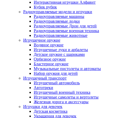
Интерактивная игрушки Алфавит
Кубик рубик
Радиоуправляемые модели и игрушки
Радиоуправляемые машины
Радиоуправляемые лодки
Радиоуправляемые Дрон для детей
Радиоуправляемые военная техника
Радиоуправляемые животные
Игрушечное оружие
Водяное оружие
Игрушечные луки и арбалеты
Детское оружие с шариками
Орбизное оружие
Бластерное оружие
Музыкальные пистолеты и автоматы
Набор оружия для детей
Игрушечный транспорт
Игрушечный автомобиль
Aвтотреки
Игрушечный военный техника
Игрушечные самолеты и вертолеты
Железная дорога и аксессуары
Игрушки для девочек
Детская косметика
Украшения для девочек