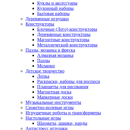
Куклы и аксессуары
Кухонный наборы
Бытовая наборы
Деревянные игрушки
Конструкторы
Блочные (Лего) конструкторы
Деревянные конструкторы
Магнитные конструкторы
Металлический конструкторы
Пазлы, мозаика и фреска
Алмазная мозаика
Пазлы
Мозаики
Детское творчество
Лепка
Раскраски, наборы для росписи
Планшеты для рисования
Магнитная доска
Маркерные доски
Музыкальные инструменты
Сюжетно-ролевые игры
Игрушечные роботы и трансформеры
Настольные игры
Шахматы, шашки, нарды
Антистресс игрушки