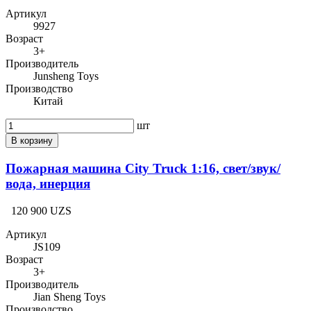
Артикул
9927
Возраст
3+
Производитель
Junsheng Toys
Производство
Китай
шт
В корзину
Пожарная машина City Truck 1:16, свет/звук/
вода, инерция
120 900 UZS
Артикул
JS109
Возраст
3+
Производитель
Jian Sheng Toys
Производство