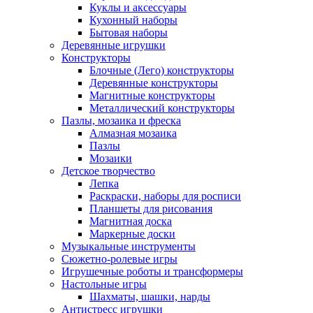
Куклы и аксессуары
Кухонный наборы
Бытовая наборы
Деревянные игрушки
Конструкторы
Блочные (Лего) конструкторы
Деревянные конструкторы
Магнитные конструкторы
Металлический конструкторы
Пазлы, мозаика и фреска
Алмазная мозаика
Пазлы
Мозаики
Детское творчество
Лепка
Раскраски, наборы для росписи
Планшеты для рисования
Магнитная доска
Маркерные доски
Музыкальные инструменты
Сюжетно-ролевые игры
Игрушечные роботы и трансформеры
Настольные игры
Шахматы, шашки, нарды
Антистресс игрушки