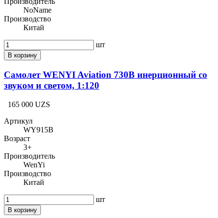
Производитель
NoName
Производство
Китай
шт
В корзину
Самолет WENYI Aviation 730B инерционный со
звуком и светом, 1:120
165 000 UZS
Артикул
WY915B
Возраст
3+
Производитель
WenYi
Производство
Китай
шт
В корзину