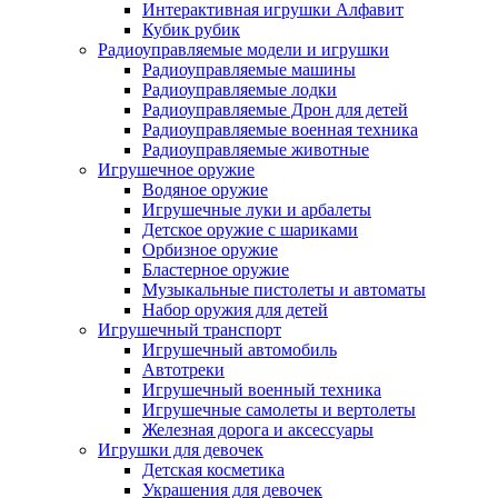
Интерактивная игрушки Алфавит
Кубик рубик
Радиоуправляемые модели и игрушки
Радиоуправляемые машины
Радиоуправляемые лодки
Радиоуправляемые Дрон для детей
Радиоуправляемые военная техника
Радиоуправляемые животные
Игрушечное оружие
Водяное оружие
Игрушечные луки и арбалеты
Детское оружие с шариками
Орбизное оружие
Бластерное оружие
Музыкальные пистолеты и автоматы
Набор оружия для детей
Игрушечный транспорт
Игрушечный автомобиль
Aвтотреки
Игрушечный военный техника
Игрушечные самолеты и вертолеты
Железная дорога и аксессуары
Игрушки для девочек
Детская косметика
Украшения для девочек