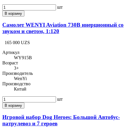
шт
В корзину
Самолет WENYI Aviation 730B инерционный со
звуком и светом, 1:120
165 000 UZS
Артикул
WY915B
Возраст
3+
Производитель
WenYi
Производство
Китай
шт
В корзину
Игровой набор Dog Heroes: Большой Автобус-
патрулевоз и 7 героев