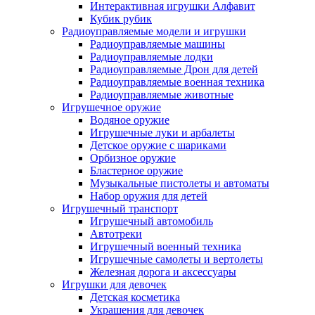
Интерактивная игрушки Алфавит
Кубик рубик
Радиоуправляемые модели и игрушки
Радиоуправляемые машины
Радиоуправляемые лодки
Радиоуправляемые Дрон для детей
Радиоуправляемые военная техника
Радиоуправляемые животные
Игрушечное оружие
Водяное оружие
Игрушечные луки и арбалеты
Детское оружие с шариками
Орбизное оружие
Бластерное оружие
Музыкальные пистолеты и автоматы
Набор оружия для детей
Игрушечный транспорт
Игрушечный автомобиль
Aвтотреки
Игрушечный военный техника
Игрушечные самолеты и вертолеты
Железная дорога и аксессуары
Игрушки для девочек
Детская косметика
Украшения для девочек