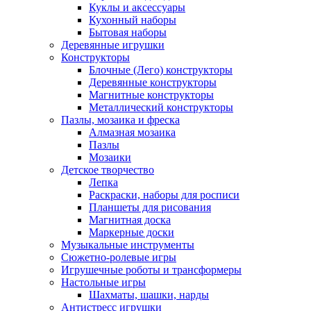
Куклы и аксессуары
Кухонный наборы
Бытовая наборы
Деревянные игрушки
Конструкторы
Блочные (Лего) конструкторы
Деревянные конструкторы
Магнитные конструкторы
Металлический конструкторы
Пазлы, мозаика и фреска
Алмазная мозаика
Пазлы
Мозаики
Детское творчество
Лепка
Раскраски, наборы для росписи
Планшеты для рисования
Магнитная доска
Маркерные доски
Музыкальные инструменты
Сюжетно-ролевые игры
Игрушечные роботы и трансформеры
Настольные игры
Шахматы, шашки, нарды
Антистресс игрушки