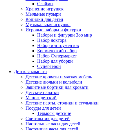
Слаймы
Хранение игрушек
Мыльные пузыри
Копилки для детей
Музыкальная игрушка
Игровые наборы и фигурки
Наборы и фигурки Зоо мир
Набор доктора
Набор инструментов
Космический набор
Hабор Супермаркет
Набор для уборки
Супергерои
Детская комната
Детские кровати и мягкая мебель
Детские люльки и колыбели
Защитные бортики для кровати
Детские палатки
Манеж детский
Детские парты, столики и стульчики
Посуды для детей
Термосы детские
Светильник для детей
Настольные часы для детей
Настенные часы для детей