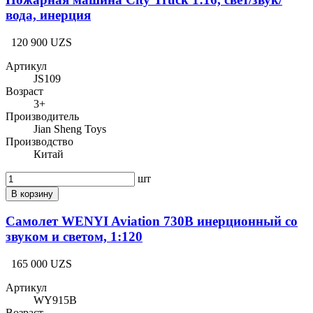
вода, инерция
120 900 UZS
Артикул
JS109
Возраст
3+
Производитель
Jian Sheng Toys
Производство
Китай
шт
В корзину
Самолет WENYI Aviation 730B инерционный со
звуком и светом, 1:120
165 000 UZS
Артикул
WY915B
Возраст