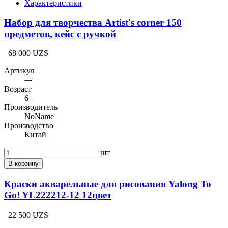
Характеристики
Набор для творчества Artist's corner 150
предметов, кейс с ручкой
68 000 UZS
Артикул
---
Возраст
6+
Производитель
NoName
Производство
Китай
шт
В корзину
Краски акварельные для рисования Yalong To
Go! YL222212-12 12цвет
22 500 UZS