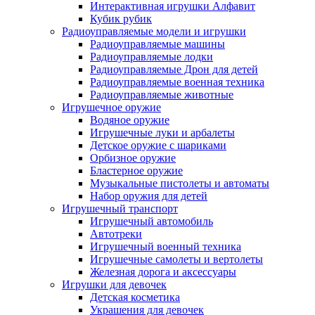
Интерактивная игрушки Алфавит
Кубик рубик
Радиоуправляемые модели и игрушки
Радиоуправляемые машины
Радиоуправляемые лодки
Радиоуправляемые Дрон для детей
Радиоуправляемые военная техника
Радиоуправляемые животные
Игрушечное оружие
Водяное оружие
Игрушечные луки и арбалеты
Детское оружие с шариками
Орбизное оружие
Бластерное оружие
Музыкальные пистолеты и автоматы
Набор оружия для детей
Игрушечный транспорт
Игрушечный автомобиль
Aвтотреки
Игрушечный военный техника
Игрушечные самолеты и вертолеты
Железная дорога и аксессуары
Игрушки для девочек
Детская косметика
Украшения для девочек