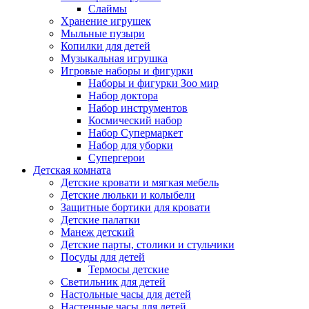
Слаймы
Хранение игрушек
Мыльные пузыри
Копилки для детей
Музыкальная игрушка
Игровые наборы и фигурки
Наборы и фигурки Зоо мир
Набор доктора
Набор инструментов
Космический набор
Hабор Супермаркет
Набор для уборки
Супергерои
Детская комната
Детские кровати и мягкая мебель
Детские люльки и колыбели
Защитные бортики для кровати
Детские палатки
Манеж детский
Детские парты, столики и стульчики
Посуды для детей
Термосы детские
Светильник для детей
Настольные часы для детей
Настенные часы для детей