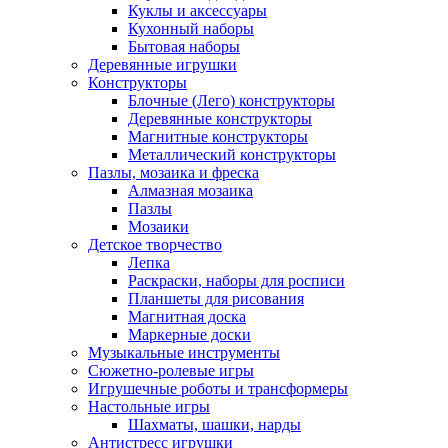
Куклы и аксессуары
Кухонный наборы
Бытовая наборы
Деревянные игрушки
Конструкторы
Блочные (Лего) конструкторы
Деревянные конструкторы
Магнитные конструкторы
Металлический конструкторы
Пазлы, мозаика и фреска
Алмазная мозаика
Пазлы
Мозаики
Детское творчество
Лепка
Раскраски, наборы для росписи
Планшеты для рисования
Магнитная доска
Маркерные доски
Музыкальные инструменты
Сюжетно-ролевые игры
Игрушечные роботы и трансформеры
Настольные игры
Шахматы, шашки, нарды
Антистресс игрушки