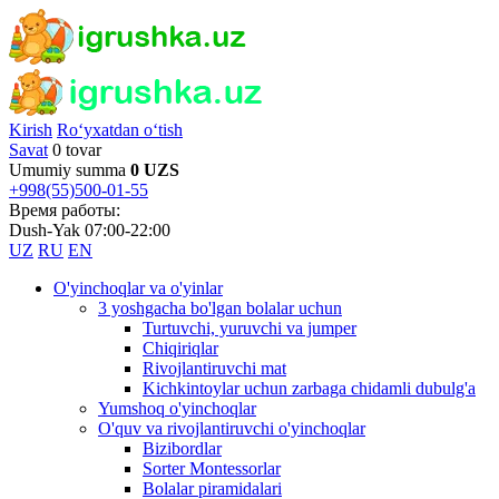
Kirish
Ro‘yxatdan o‘tish
Savat
0 tovar
Umumiy summa
0 UZS
+998(55)500-01-55
Время работы:
Dush-Yak 07:00-22:00
UZ
RU
EN
O'yinchoqlar va o'yinlar
3 yoshgacha bo'lgan bolalar uchun
Turtuvchi, yuruvchi va jumper
Chiqiriqlar
Rivojlantiruvchi mat
Kichkintoylar uchun zarbaga chidamli dubulg'a
Yumshoq o'yinchoqlar
O'quv va rivojlantiruvchi o'yinchoqlar
Bizibordlar
Sorter Montessorlar
Bolalar piramidalari