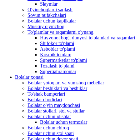
Slaymlar
O'yinchoqlarni saqlash
Sovun pufakchalari
Bolalar uchun kapilkalar
Musiqiy o'yinchoq
To'plamlar va raqamlarni o'ynang
Hayvonot bog'i dunyosi to'plamlari va raqamlari
Shifokor to'plami
Asboblar to'plami
Kosmik to'plam
Supermarketlar to'plami
Tozalash to'plami
Superqahramonlar
Bolalar xonasi
Bolalar yotoqlari va yumshoq mebellar
Bolalar beshiklari va beshiklar
To'shak bamperlari
Bolalar chodirlari
Bolalar o'yin maydonchasi
Bolalar stollari, stol va stullar
Bolalar uchun idishlar
Bolalar uchun termoslar
Bolalar uchun chiroq
Bolalar uchun stol soati
Bolalar uchun devor soati