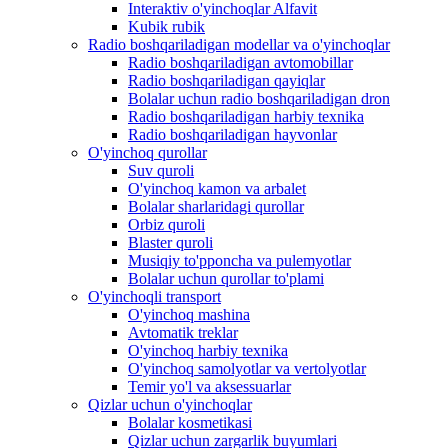
Interaktiv o'yinchoqlar Alfavit
Kubik rubik
Radio boshqariladigan modellar va o'yinchoqlar
Radio boshqariladigan avtomobillar
Radio boshqariladigan qayiqlar
Bolalar uchun radio boshqariladigan dron
Radio boshqariladigan harbiy texnika
Radio boshqariladigan hayvonlar
O'yinchoq qurollar
Suv quroli
O'yinchoq kamon va arbalet
Bolalar sharlaridagi qurollar
Orbiz quroli
Blaster quroli
Musiqiy to'pponcha va pulemyotlar
Bolalar uchun qurollar to'plami
O'yinchoqli transport
O'yinchoq mashina
Avtomatik treklar
O'yinchoq harbiy texnika
O'yinchoq samolyotlar va vertolyotlar
Temir yo'l va aksessuarlar
Qizlar uchun o'yinchoqlar
Bolalar kosmetikasi
Qizlar uchun zargarlik buyumlari