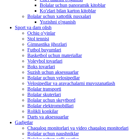
Bolalar uchun panoramik kitoblar
Ko'zlari bilan karton kitoblar
Bolalar uchun xattotlik nusxalari
Yozishni o'rganish
Sport va dam olish
Ochiq o'yinlar
Stol tennisi
Gimnastika jihozlari
Futbol buyumlari
Basketbol uchun materiallar
Voleybol tovarlari
Boks tovarlari
Suzish uchun aksessuarlar
Bolalar uchun velosipedlar
Velosipedlar va aravachalarni muvozanatlash
Bolalar transporti
Bolalar skuterlari
Bolalar uchun skeytbord
Bolalar elektromobillari
Rolikli konkilar
Darts va aksessuarlar
Gadjetlar
Chaqaloq monitorlari va video chaqaloq monitorlari
Bolalar uchun naushniklar