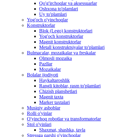
Qo'g'irchoqlar va aksessuarlar
Oshxona to'plamlari
Uy to'plamlari
Yog'och o'yinchoqlar
Konstruktorlar
Blok (Lego) konstruktorlari
Yog'och konstruktorlar
Magnit konstruktorlar
Metall konstruktsiyalar to'plamlari
Bulmacalar, mozaikalar va freskalar
Olmosli mozaika
Pazllar
Mozaikalar
Bolalar ijodiyoti
Haykaltaroshlik
Rangli kitoblar, rasm to'plamlari
Chizish planshetlari
Magnit taxta
Marker taxtalari
Musiqiy asboblar
Rolli o'yinlar
O'yinchoq robotlar va transformatorlar
Stol o'yinlari
Shaxmat, shashka, tavla
Stressga qarshi o'yinchoqlar