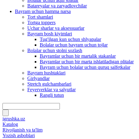
Bolalar uchun aqlli soatlar
Batareyalar va zaryadlovchilar
Bayram uchun hamma narsa
Tort shamlari
Tortga toppers
Uchar sharlar va aksessuarlar
Bayram bosh kiyimlari
Tug'ilgan kun uchun shlyapalar
Bolalar uchun bayram uchun tojlar
Bolalar uchun stolni sozlash
Bayramlar uchun bir martalik stakanlar
Bayramlar uchun bir marta ishlatiladigan plitalar
Bayram uchun bolalar uchun quruq salfetkalar
Bayram hushtaklari
Girlyandlar
Stretch gulchambarlari
Feyerverklar va salyutlar
Rangli tutun
igrushka.uz
Katalog
Rivojlanish va ta'lim
Yozish asboblari