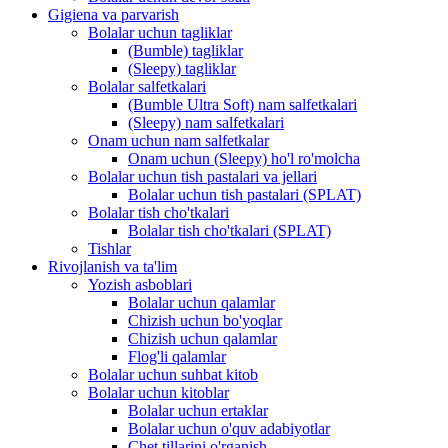
Gigiena va parvarish
Bolalar uchun tagliklar
(Bumble) tagliklar
(Sleepy) tagliklar
Bolalar salfetkalari
(Bumble Ultra Soft) nam salfetkalari
(Sleepy) nam salfetkalari
Onam uchun nam salfetkalar
Onam uchun (Sleepy) ho'l ro'molcha
Bolalar uchun tish pastalari va jellari
Bolalar uchun tish pastalari (SPLAT)
Bolalar tish cho'tkalari
Bolalar tish cho'tkalari (SPLAT)
Tishlar
Rivojlanish va ta'lim
Yozish asboblari
Bolalar uchun qalamlar
Chizish uchun bo'yoqlar
Chizish uchun qalamlar
Flog'li qalamlar
Bolalar uchun suhbat kitob
Bolalar uchun kitoblar
Bolalar uchun ertaklar
Bolalar uchun o'quv adabiyotlar
Chet tillarini o'rganish