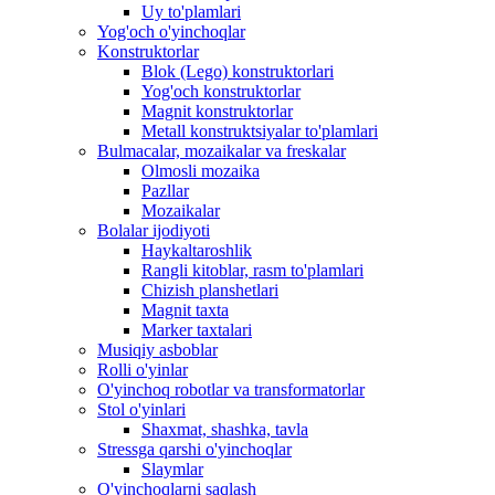
Uy to'plamlari
Yog'och o'yinchoqlar
Konstruktorlar
Blok (Lego) konstruktorlari
Yog'och konstruktorlar
Magnit konstruktorlar
Metall konstruktsiyalar to'plamlari
Bulmacalar, mozaikalar va freskalar
Olmosli mozaika
Pazllar
Mozaikalar
Bolalar ijodiyoti
Haykaltaroshlik
Rangli kitoblar, rasm to'plamlari
Chizish planshetlari
Magnit taxta
Marker taxtalari
Musiqiy asboblar
Rolli o'yinlar
O'yinchoq robotlar va transformatorlar
Stol o'yinlari
Shaxmat, shashka, tavla
Stressga qarshi o'yinchoqlar
Slaymlar
O'yinchoqlarni saqlash