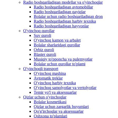
Radio boshqariladigan modellar va o'yinchoqlar
Radio boshqariladigan avtomobillar
Radio boshqariladigan qayiqlar
Bolalar uchun radio boshqariladigan dron
Radio boshqariladigan harbiy texnika
Radio boshqariladigan hayvonlar
O'yinchoq qurollar
Suv quroli
O'yinchoq kamon va arbalet
Bolalar sharlaridagi qurollar
Orbiz quroli
Blaster quroli
Musiqiy to'pponcha va pulemyotlar
Bolalar uchun qurollar to'plami
O'yinchoqli transport
O'yinchoq mashina
Avtomatik treklar
O'yinchoq harbiy texnika
O'yinchoq samolyotlar va vertolyotlar
Temir yo'l va aksessuarlar
Qizlar uchun o'yinchoqlar
Bolalar kosmetikasi
Qizlar uchun zargarlik buyumlari
Qo'g'irchoqlar va aksessuarlar
Oshxona to'plamlari