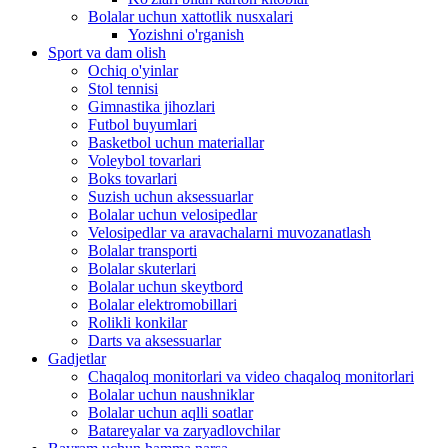
Bolalar uchun xattotlik nusxalari
Yozishni o'rganish
Sport va dam olish
Ochiq o'yinlar
Stol tennisi
Gimnastika jihozlari
Futbol buyumlari
Basketbol uchun materiallar
Voleybol tovarlari
Boks tovarlari
Suzish uchun aksessuarlar
Bolalar uchun velosipedlar
Velosipedlar va aravachalarni muvozanatlash
Bolalar transporti
Bolalar skuterlari
Bolalar uchun skeytbord
Bolalar elektromobillari
Rolikli konkilar
Darts va aksessuarlar
Gadjetlar
Chaqaloq monitorlari va video chaqaloq monitorlari
Bolalar uchun naushniklar
Bolalar uchun aqlli soatlar
Batareyalar va zaryadlovchilar