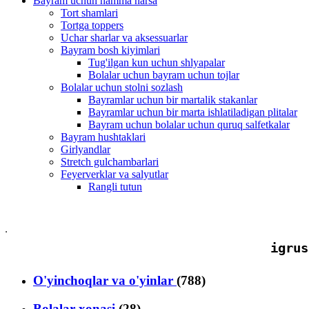
Bayram uchun hamma narsa
Tort shamlari
Tortga toppers
Uchar sharlar va aksessuarlar
Bayram bosh kiyimlari
Tug'ilgan kun uchun shlyapalar
Bolalar uchun bayram uchun tojlar
Bolalar uchun stolni sozlash
Bayramlar uchun bir martalik stakanlar
Bayramlar uchun bir marta ishlatiladigan plitalar
Bayram uchun bolalar uchun quruq salfetkalar
Bayram hushtaklari
Girlyandlar
Stretch gulchambarlari
Feyerverklar va salyutlar
Rangli tutun
igrus
O'yinchoqlar va o'yinlar
(788)
Bolalar xonasi
(28)