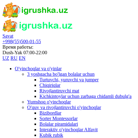
Savat
+998(55)500-01-55
Время работы:
Dush-Yak 07:00-22:00
UZ
RU
EN
O'yinchoqlar va o'yinlar
3 yoshgacha bo'lgan bolalar uchun
Turtuvchi, yuruvchi va jumper
Chiqiriqlar
Rivojlantiruvchi mat
Kichkintoylar uchun zarbaga chidamli dubulg'a
Yumshoq o'yinchoqlar
O'quv va rivojlantiruvchi o'yinchoqlar
Bizibordlar
Sorter Montessorlar
Bolalar piramidalari
Interaktiv o'yinchoqlar Alfavit
Kubik rubik