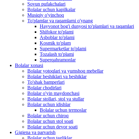
Sovun pufakchalari
Bolalar uchun kapilkalar
Musiqiy o'yinchoq
To'plamlar va raqamlarni o'ynang
Hayvonot bog'i dunyosi to'plamlari va raqamlari
Shifokor to'plami
Asboblar to'plami
Kosmik to'plam
Supermarketlar to'plami
Tozalash to'plami
Superqahramonlar
Bolalar xonasi
Bolalar yotoqlari va yumshoq mebellar
Bolalar beshiklari va beshiklar
To'shak bamperlari
Bolalar chodirlari
Bolalar o'yin maydonchasi
Bolalar stollari, stol va stullar
Bolalar uchun idishlar
Bolalar uchun termoslar
Bolalar uchun chiroq
Bolalar uchun stol soati
Bolalar uchun devor soati
Gigiena va parvarish
Bolalar uchun tagliklar