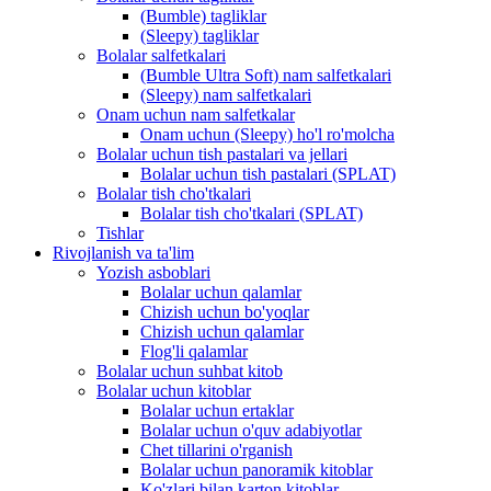
(Bumble) tagliklar
(Sleepy) tagliklar
Bolalar salfetkalari
(Bumble Ultra Soft) nam salfetkalari
(Sleepy) nam salfetkalari
Onam uchun nam salfetkalar
Onam uchun (Sleepy) ho'l ro'molcha
Bolalar uchun tish pastalari va jellari
Bolalar uchun tish pastalari (SPLAT)
Bolalar tish cho'tkalari
Bolalar tish cho'tkalari (SPLAT)
Tishlar
Rivojlanish va ta'lim
Yozish asboblari
Bolalar uchun qalamlar
Chizish uchun bo'yoqlar
Chizish uchun qalamlar
Flog'li qalamlar
Bolalar uchun suhbat kitob
Bolalar uchun kitoblar
Bolalar uchun ertaklar
Bolalar uchun o'quv adabiyotlar
Chet tillarini o'rganish
Bolalar uchun panoramik kitoblar
Ko'zlari bilan karton kitoblar