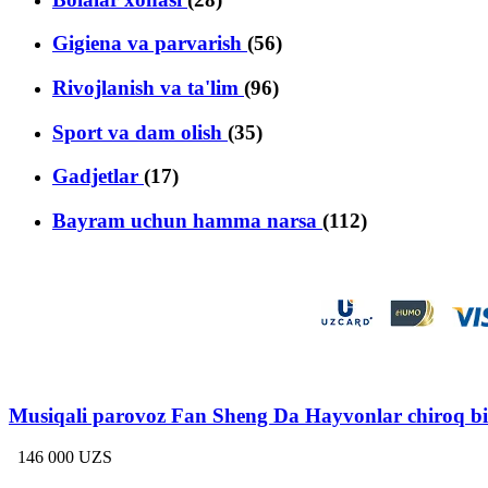
Gigiena va parvarish
(56)
Rivojlanish va ta'lim
(96)
Sport va dam olish
(35)
Gadjetlar
(17)
Bayram uchun hamma narsa
(112)
Musiqali parovoz Fan Sheng Da Hayvonlar chiroq bi
146 000 UZS