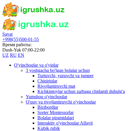
Savat
+998(55)500-01-55
Время работы:
Dush-Yak 07:00-22:00
UZ
RU
EN
O'yinchoqlar va o'yinlar
3 yoshgacha bo'lgan bolalar uchun
Turtuvchi, yuruvchi va jumper
Chiqiriqlar
Rivojlantiruvchi mat
Kichkintoylar uchun zarbaga chidamli dubulg'a
Yumshoq o'yinchoqlar
O'quv va rivojlantiruvchi o'yinchoqlar
Bizibordlar
Sorter Montessorlar
Bolalar piramidalari
Interaktiv o'yinchoqlar Alfavit
Kubik rubik