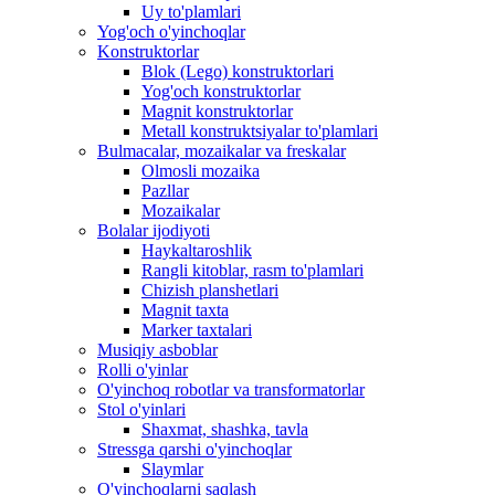
Uy to'plamlari
Yog'och o'yinchoqlar
Konstruktorlar
Blok (Lego) konstruktorlari
Yog'och konstruktorlar
Magnit konstruktorlar
Metall konstruktsiyalar to'plamlari
Bulmacalar, mozaikalar va freskalar
Olmosli mozaika
Pazllar
Mozaikalar
Bolalar ijodiyoti
Haykaltaroshlik
Rangli kitoblar, rasm to'plamlari
Chizish planshetlari
Magnit taxta
Marker taxtalari
Musiqiy asboblar
Rolli o'yinlar
O'yinchoq robotlar va transformatorlar
Stol o'yinlari
Shaxmat, shashka, tavla
Stressga qarshi o'yinchoqlar
Slaymlar
O'yinchoqlarni saqlash