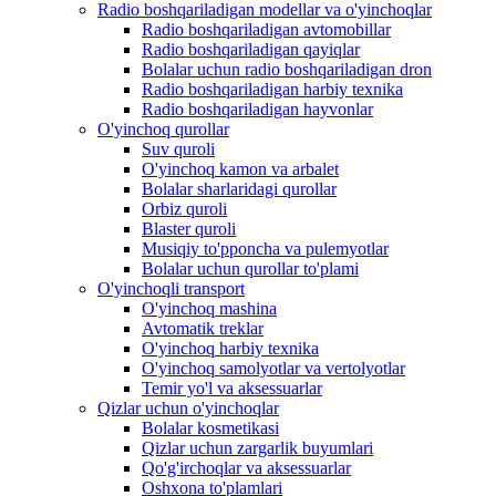
Radio boshqariladigan modellar va o'yinchoqlar
Radio boshqariladigan avtomobillar
Radio boshqariladigan qayiqlar
Bolalar uchun radio boshqariladigan dron
Radio boshqariladigan harbiy texnika
Radio boshqariladigan hayvonlar
O'yinchoq qurollar
Suv quroli
O'yinchoq kamon va arbalet
Bolalar sharlaridagi qurollar
Orbiz quroli
Blaster quroli
Musiqiy to'pponcha va pulemyotlar
Bolalar uchun qurollar to'plami
O'yinchoqli transport
O'yinchoq mashina
Avtomatik treklar
O'yinchoq harbiy texnika
O'yinchoq samolyotlar va vertolyotlar
Temir yo'l va aksessuarlar
Qizlar uchun o'yinchoqlar
Bolalar kosmetikasi
Qizlar uchun zargarlik buyumlari
Qo'g'irchoqlar va aksessuarlar
Oshxona to'plamlari