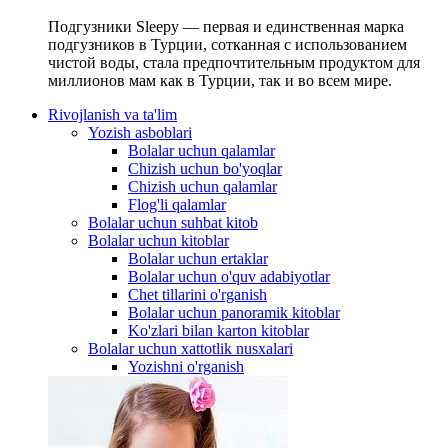
Подгузники Sleepy — первая и единственная марка
подгузников в Турции, сотканная с использованием
чистой воды, стала предпочтительным продуктом для
миллионов мам как в Турции, так и во всем мире.
Rivojlanish va ta'lim
Yozish asboblari
Bolalar uchun qalamlar
Chizish uchun bo'yoqlar
Chizish uchun qalamlar
Flog'li qalamlar
Bolalar uchun suhbat kitob
Bolalar uchun kitoblar
Bolalar uchun ertaklar
Bolalar uchun o'quv adabiyotlar
Chet tillarini o'rganish
Bolalar uchun panoramik kitoblar
Ko'zlari bilan karton kitoblar
Bolalar uchun xattotlik nusxalari
Yozishni o'rganish