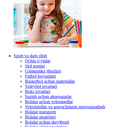
Sport va dam olish
Ochiq o'yinlar
Stol tennisi
Gimnastika jihozlari
Futbol buyumlari
Basketbol uchun materiallar
Voleybol tovarlari
Boks tovarlari
Suzish uchun aksessuarlar
Bolalar uchun velosipedlar
Velosipedlar va aravachalarni muvozanatlash
Bolalar transporti
Bolalar skuterlari
Bolalar uchun skeytbord