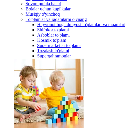
Sovun pufakchalari
Bolalar uchun kapilkalar
Musiqiy o'yinchoq
To'plamlar va raqamlarni o'ynang
Hayvonot bog'i dunyosi to'plamlari va raqamlari
Shifokor to'plami
Asboblar to'plami
Kosmik to'plam
Supermarketlar to'plami
Tozalash to'plami
Superqahramonlar