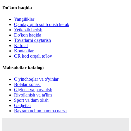
Do'kon haqida
Yangiliklar
Qanday qilib sotib olish kerak
Yetkazib berish
Do'kon haqida
Tovarlarni qaytarish
Kafolat
Kontaktlar
QR kod orqali to'lov
Mahsulotlar katalogi
O'yinchoqlar va o'yinlar
Bolalar xonasi
Gigiena va parvarish
Rivojlanish va ta'lim
Sport va dam olish
Gadjetlar
Bayram uchun hamma narsa