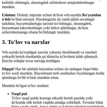
kelishib olishingiz, shuningdek tafsilotlarni aniqlashtirishingiz
mumkin.
Eslatma
: Doimiy mijozlar uchun do'kon veb-saytida
Ro'yxatdan
o'tish
bo'limi mavjud. Hisobingizda siz xarid qilish savatingiz
tarkibini, buyurtmalaringiz tarixini ko'rishingiz, shuningdek,
buyurtmani takrorlashingiz yoki bekor qilishingiz, do'kon
axborotnomasiga obuna bo'lishingiz mumkin.
3. To'lov va narxlar
Veb-saytda ko'rsatilgan narxlar yakuniy hisoblanadi va standart
yetkazib berish shartlarida qo'shimcha to'lovlarni talab qilmaydi.
Barcha soliqlar tovar narxiga kiritilgan.
Diqqat!
Har bir alohida buyurtma uchun siz tanlagan faqat bitta
toʻlov usuli mumkin. Buyurtmani turli usullardan foydalangan holda
qismlarga bo'lib to'lash mumkin emas.
Mumkin bo'lgan to'lov usullari:
Naqd pul
.
To'lov naqd pulda kurerga etkazib berish paytida yoki
do'konda olib ketish vaqtida amalga oshiriladi. Tovarlar bilan
birga savdo cheki, kassa cheki va kafolat talonlari topshiriladi.