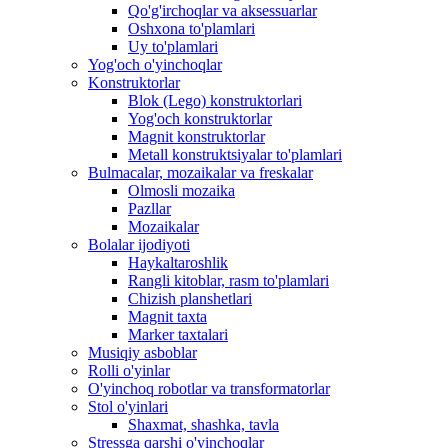
Qo'g'irchoqlar va aksessuarlar
Oshxona to'plamlari
Uy to'plamlari
Yog'och o'yinchoqlar
Konstruktorlar
Blok (Lego) konstruktorlari
Yog'och konstruktorlar
Magnit konstruktorlar
Metall konstruktsiyalar to'plamlari
Bulmacalar, mozaikalar va freskalar
Olmosli mozaika
Pazllar
Mozaikalar
Bolalar ijodiyoti
Haykaltaroshlik
Rangli kitoblar, rasm to'plamlari
Chizish planshetlari
Magnit taxta
Marker taxtalari
Musiqiy asboblar
Rolli o'yinlar
O'yinchoq robotlar va transformatorlar
Stol o'yinlari
Shaxmat, shashka, tavla
Stressga qarshi o'yinchoqlar