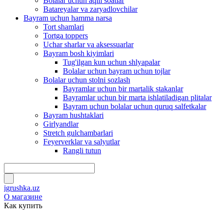
Bolalar uchun aqlli soatlar
Batareyalar va zaryadlovchilar
Bayram uchun hamma narsa
Tort shamlari
Tortga toppers
Uchar sharlar va aksessuarlar
Bayram bosh kiyimlari
Tug'ilgan kun uchun shlyapalar
Bolalar uchun bayram uchun tojlar
Bolalar uchun stolni sozlash
Bayramlar uchun bir martalik stakanlar
Bayramlar uchun bir marta ishlatiladigan plitalar
Bayram uchun bolalar uchun quruq salfetkalar
Bayram hushtaklari
Girlyandlar
Stretch gulchambarlari
Feyerverklar va salyutlar
Rangli tutun
igrushka.uz
О магазине
Как купить