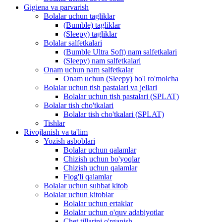
Gigiena va parvarish
Bolalar uchun tagliklar
(Bumble) tagliklar
(Sleepy) tagliklar
Bolalar salfetkalari
(Bumble Ultra Soft) nam salfetkalari
(Sleepy) nam salfetkalari
Onam uchun nam salfetkalar
Onam uchun (Sleepy) ho'l ro'molcha
Bolalar uchun tish pastalari va jellari
Bolalar uchun tish pastalari (SPLAT)
Bolalar tish cho'tkalari
Bolalar tish cho'tkalari (SPLAT)
Tishlar
Rivojlanish va ta'lim
Yozish asboblari
Bolalar uchun qalamlar
Chizish uchun bo'yoqlar
Chizish uchun qalamlar
Flog'li qalamlar
Bolalar uchun suhbat kitob
Bolalar uchun kitoblar
Bolalar uchun ertaklar
Bolalar uchun o'quv adabiyotlar
Chet tillarini o'rganish