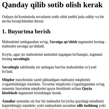
Qanday qilib sotib olish kerak
Onlayn do'konimizda tovarlarni sotib olish tartibi juda oddiy va bir
necha bosqichlardan iborat.
1. Buyurtma berish
Mahsulotni tanlagandan so'ng,
Savatga qo'shish
tugmasini bosing -
mahsulot savatga qo'shiladi.
Keyin, agar siz mahsulotni tanlashni tugatgan bo'lsangiz, tugmani
bosing
savatingiz
.
Savatingiz
sahifasida siz tanlagan barcha mahsulotlar ro'yxati
bo'ladi.
Miqdor
maydonida xarid qilinadigan mahsulot miqdorini
o'zgartirishingiz mumkin. Tovarlar miqdorini o'zgartirgandan so'ng,
umumiy buyurtma miqdorini qayta hisoblash uchun
Qayta
hisoblash
tugmasini bosishingiz kerak.
Amallar
ustunida siz har bir mahsulot bo'yicha quyidagi amallarni
bajarishingiz mumkin: yoki mahsulotni savatdan
olib tashlang
yoki