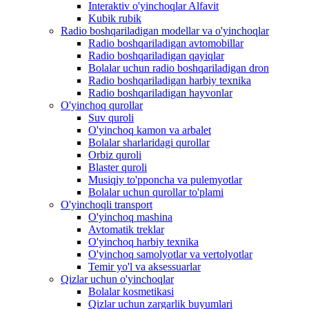
Interaktiv o'yinchoqlar Alfavit
Kubik rubik
Radio boshqariladigan modellar va o'yinchoqlar
Radio boshqariladigan avtomobillar
Radio boshqariladigan qayiqlar
Bolalar uchun radio boshqariladigan dron
Radio boshqariladigan harbiy texnika
Radio boshqariladigan hayvonlar
O'yinchoq qurollar
Suv quroli
O'yinchoq kamon va arbalet
Bolalar sharlaridagi qurollar
Orbiz quroli
Blaster quroli
Musiqiy to'pponcha va pulemyotlar
Bolalar uchun qurollar to'plami
O'yinchoqli transport
O'yinchoq mashina
Avtomatik treklar
O'yinchoq harbiy texnika
O'yinchoq samolyotlar va vertolyotlar
Temir yo'l va aksessuarlar
Qizlar uchun o'yinchoqlar
Bolalar kosmetikasi
Qizlar uchun zargarlik buyumlari