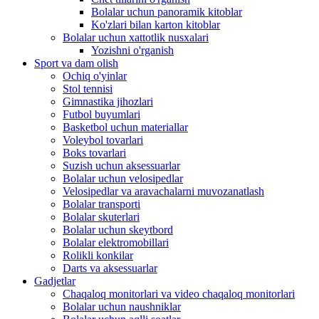
Bolalar uchun panoramik kitoblar
Ko'zlari bilan karton kitoblar
Bolalar uchun xattotlik nusxalari
Yozishni o'rganish
Sport va dam olish
Ochiq o'yinlar
Stol tennisi
Gimnastika jihozlari
Futbol buyumlari
Basketbol uchun materiallar
Voleybol tovarlari
Boks tovarlari
Suzish uchun aksessuarlar
Bolalar uchun velosipedlar
Velosipedlar va aravachalarni muvozanatlash
Bolalar transporti
Bolalar skuterlari
Bolalar uchun skeytbord
Bolalar elektromobillari
Rolikli konkilar
Darts va aksessuarlar
Gadjetlar
Chaqaloq monitorlari va video chaqaloq monitorlari
Bolalar uchun naushniklar