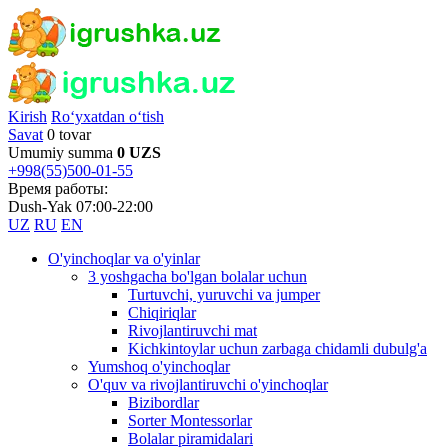
Kirish
Ro‘yxatdan o‘tish
Savat
0 tovar
Umumiy summa
0 UZS
+998(55)500-01-55
Время работы:
Dush-Yak 07:00-22:00
UZ
RU
EN
O'yinchoqlar va o'yinlar
3 yoshgacha bo'lgan bolalar uchun
Turtuvchi, yuruvchi va jumper
Chiqiriqlar
Rivojlantiruvchi mat
Kichkintoylar uchun zarbaga chidamli dubulg'a
Yumshoq o'yinchoqlar
O'quv va rivojlantiruvchi o'yinchoqlar
Bizibordlar
Sorter Montessorlar
Bolalar piramidalari