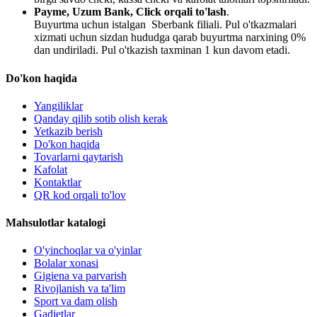
Payme, Uzum Bank, Click orqali to'lash
.
Buyurtma uchun istalgan Sberbank filiali. Pul o'tkazmalari
xizmati uchun sizdan hududga qarab buyurtma narxining 0%
dan undiriladi. Pul o'tkazish taxminan 1 kun davom etadi.
Do'kon haqida
Yangiliklar
Qanday qilib sotib olish kerak
Yetkazib berish
Do'kon haqida
Tovarlarni qaytarish
Kafolat
Kontaktlar
QR kod orqali to'lov
Mahsulotlar katalogi
O'yinchoqlar va o'yinlar
Bolalar xonasi
Gigiena va parvarish
Rivojlanish va ta'lim
Sport va dam olish
Gadjetlar