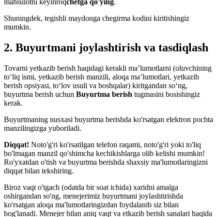
mahsulotni keyinroq
chetga qo'ying
.
Shuningdek, tegishli maydonga chegirma kodini kiritishingiz
mumkin.
2. Buyurtmani joylashtirish va tasdiqlash
Tovarni yetkazib berish haqidagi kerakli ma’lumotlarni (oluvchining
to‘liq ismi, yetkazib berish manzili, aloqa ma’lumotlari, yetkazib
berish opsiyasi, to‘lov usuli va boshqalar) kiritgandan so‘ng,
buyurtma berish uchun
Buyurtma berish
tugmasini bosishingiz
kerak.
Buyurtmaning nusxasi buyurtma berishda ko'rsatgan elektron pochta
manzilingizga yuboriladi.
Diqqat!
Noto'g'ri ko'rsatilgan telefon raqami, noto'g'ri yoki to'liq
bo'lmagan manzil qo'shimcha kechikishlarga olib kelishi mumkin!
Ro'yxatdan o'tish va buyurtma berishda shaxsiy ma'lumotlaringizni
diqqat bilan tekshiring.
Biroz vaqt o'tgach (odatda bir soat ichida) xaridni amalga
oshirgandan so'ng, menejerimiz buyurtmani joylashtirishda
ko'rsatgan aloqa ma'lumotlaringizdan foydalanib siz bilan
bog'lanadi. Menejer bilan aniq vaqt va etkazib berish sanalari haqida