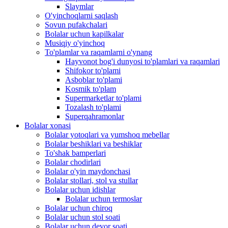
Slaymlar
O'yinchoqlarni saqlash
Sovun pufakchalari
Bolalar uchun kapilkalar
Musiqiy o'yinchoq
To'plamlar va raqamlarni o'ynang
Hayvonot bog'i dunyosi to'plamlari va raqamlari
Shifokor to'plami
Asboblar to'plami
Kosmik to'plam
Supermarketlar to'plami
Tozalash to'plami
Superqahramonlar
Bolalar xonasi
Bolalar yotoqlari va yumshoq mebellar
Bolalar beshiklari va beshiklar
To'shak bamperlari
Bolalar chodirlari
Bolalar o'yin maydonchasi
Bolalar stollari, stol va stullar
Bolalar uchun idishlar
Bolalar uchun termoslar
Bolalar uchun chiroq
Bolalar uchun stol soati
Bolalar uchun devor soati