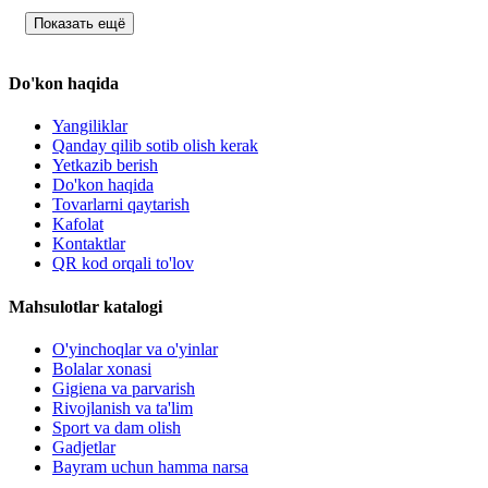
Показать ещё
Do'kon haqida
Yangiliklar
Qanday qilib sotib olish kerak
Yetkazib berish
Do'kon haqida
Tovarlarni qaytarish
Kafolat
Kontaktlar
QR kod orqali to'lov
Mahsulotlar katalogi
O'yinchoqlar va o'yinlar
Bolalar xonasi
Gigiena va parvarish
Rivojlanish va ta'lim
Sport va dam olish
Gadjetlar
Bayram uchun hamma narsa