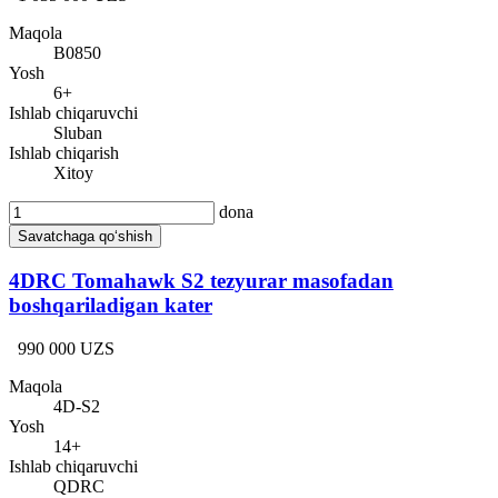
Maqola
B0850
Yosh
6+
Ishlab chiqaruvchi
Sluban
Ishlab chiqarish
Xitoy
dona
Savatchaga qo‘shish
4DRC Tomahawk S2 tezyurar masofadan
boshqariladigan kater
990 000 UZS
Maqola
4D-S2
Yosh
14+
Ishlab chiqaruvchi
QDRC