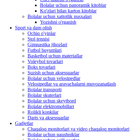
Bolalar uchun panoramik kitoblar
Ko'zlari bilan karton kitoblar
Bolalar uchun xattotlik nusxalari
Yozishni o'rganish
Sport va dam olish
Ochiq o'yinlar
Stol tennisi
Gimnastika jihozlari
Futbol buyumlari
Basketbol uchun materiallar
Voleybol tovarlari
Boks tovarlari
Suzish uchun aksessuarlar
Bolalar uchun velosipedlar
Velosipedlar va aravachalarni muvozanatlash
Bolalar transporti
Bolalar skuterlari
Bolalar uchun skeytbord
Bolalar elektromobillari
Rolikli konkilar
Darts va aksessuarlar
Gadjetlar
Chaqaloq monitorlari va video chaqaloq monitorlari
Bolalar uchun naushniklar