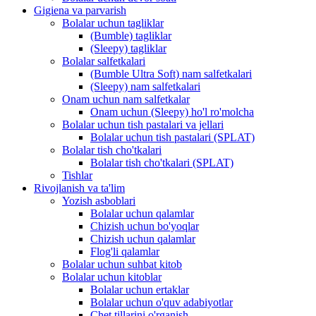
Gigiena va parvarish
Bolalar uchun tagliklar
(Bumble) tagliklar
(Sleepy) tagliklar
Bolalar salfetkalari
(Bumble Ultra Soft) nam salfetkalari
(Sleepy) nam salfetkalari
Onam uchun nam salfetkalar
Onam uchun (Sleepy) ho'l ro'molcha
Bolalar uchun tish pastalari va jellari
Bolalar uchun tish pastalari (SPLAT)
Bolalar tish cho'tkalari
Bolalar tish cho'tkalari (SPLAT)
Tishlar
Rivojlanish va ta'lim
Yozish asboblari
Bolalar uchun qalamlar
Chizish uchun bo'yoqlar
Chizish uchun qalamlar
Flog'li qalamlar
Bolalar uchun suhbat kitob
Bolalar uchun kitoblar
Bolalar uchun ertaklar
Bolalar uchun o'quv adabiyotlar
Chet tillarini o'rganish