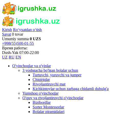
Kirish
Ro‘yxatdan o‘tish
Savat
0 tovar
Umumiy summa
0 UZS
+998(55)500-01-55
Время работы:
Dush-Yak 07:00-22:00
UZ
RU
EN
O'yinchoqlar va o'yinlar
3 yoshgacha bo'lgan bolalar uchun
Turtuvchi, yuruvchi va jumper
Chiqiriqlar
Rivojlantiruvchi mat
Kichkintoylar uchun zarbaga chidamli dubulg'a
Yumshoq o'yinchoqlar
O'quv va rivojlantiruvchi o'yinchoqlar
Bizibordlar
Sorter Montessorlar
Bolalar piramidalari