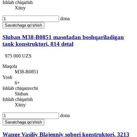
Ishlab chiqarish
Xitoy
dona
Savatchaga qo‘shish
Sluban M38-B0851 masofadan boshqariladigan
tank konstruktori, 814 detal
975 000 UZS
Maqola
М38-B0851
Yosh
6+
Ishlab chiqaruvchi
Sluban
Ishlab chiqarish
Xitoy
dona
Savatchaga qo‘shish
Wange Vasiliy Blajenniy sobori konstruktori, 3213