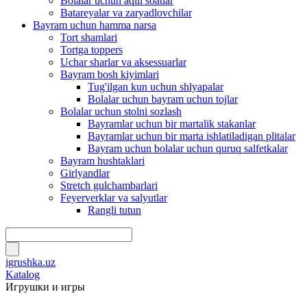
Bolalar uchun aqlli soatlar
Batareyalar va zaryadlovchilar
Bayram uchun hamma narsa
Tort shamlari
Tortga toppers
Uchar sharlar va aksessuarlar
Bayram bosh kiyimlari
Tug'ilgan kun uchun shlyapalar
Bolalar uchun bayram uchun tojlar
Bolalar uchun stolni sozlash
Bayramlar uchun bir martalik stakanlar
Bayramlar uchun bir marta ishlatiladigan plitalar
Bayram uchun bolalar uchun quruq salfetkalar
Bayram hushtaklari
Girlyandlar
Stretch gulchambarlari
Feyerverklar va salyutlar
Rangli tutun
igrushka.uz
Katalog
Игрушки и игры