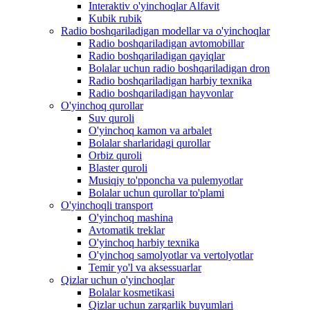
Interaktiv o'yinchoqlar Alfavit
Kubik rubik
Radio boshqariladigan modellar va o'yinchoqlar
Radio boshqariladigan avtomobillar
Radio boshqariladigan qayiqlar
Bolalar uchun radio boshqariladigan dron
Radio boshqariladigan harbiy texnika
Radio boshqariladigan hayvonlar
O'yinchoq qurollar
Suv quroli
O'yinchoq kamon va arbalet
Bolalar sharlaridagi qurollar
Orbiz quroli
Blaster quroli
Musiqiy to'pponcha va pulemyotlar
Bolalar uchun qurollar to'plami
O'yinchoqli transport
O'yinchoq mashina
Avtomatik treklar
O'yinchoq harbiy texnika
O'yinchoq samolyotlar va vertolyotlar
Temir yo'l va aksessuarlar
Qizlar uchun o'yinchoqlar
Bolalar kosmetikasi
Qizlar uchun zargarlik buyumlari