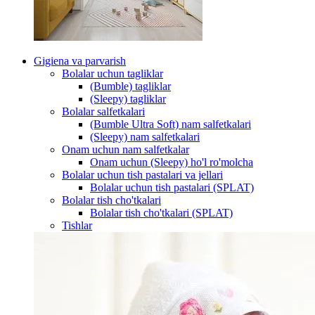
Gigiena va parvarish
Bolalar uchun tagliklar
(Bumble) tagliklar
(Sleepy) tagliklar
Bolalar salfetkalari
(Bumble Ultra Soft) nam salfetkalari
(Sleepy) nam salfetkalari
Onam uchun nam salfetkalar
Onam uchun (Sleepy) ho'l ro'molcha
Bolalar uchun tish pastalari va jellari
Bolalar uchun tish pastalari (SPLAT)
Bolalar tish cho'tkalari
Bolalar tish cho'tkalari (SPLAT)
Tishlar