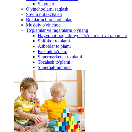
Slaymlar
O'yinchoqlarni saqlash
Sovun pufakchalari
Bolalar uchun kapilkalar
Musiqiy o'yinchoq
To'plamlar va raqamlarni o'ynang
Hayvonot bog'i dunyosi to'plamlari va raqamlari
Shifokor to'plami
Asboblar to'plami
Kosmik to'plam
Supermarketlar to'plami
Tozalash to'plami
Superqahramonlar