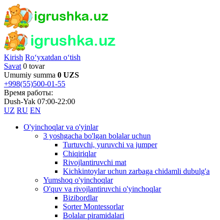
Kirish
Ro‘yxatdan o‘tish
Savat
0 tovar
Umumiy summa
0 UZS
+998(55)500-01-55
Время работы:
Dush-Yak 07:00-22:00
UZ
RU
EN
O'yinchoqlar va o'yinlar
3 yoshgacha bo'lgan bolalar uchun
Turtuvchi, yuruvchi va jumper
Chiqiriqlar
Rivojlantiruvchi mat
Kichkintoylar uchun zarbaga chidamli dubulg'a
Yumshoq o'yinchoqlar
O'quv va rivojlantiruvchi o'yinchoqlar
Bizibordlar
Sorter Montessorlar
Bolalar piramidalari