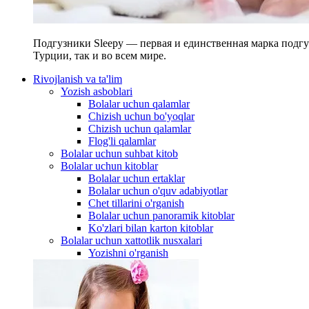
Подгузники Sleepy — первая и единственная марка подгу
Турции, так и во всем мире.
Rivojlanish va ta'lim
Yozish asboblari
Bolalar uchun qalamlar
Chizish uchun bo'yoqlar
Chizish uchun qalamlar
Flog'li qalamlar
Bolalar uchun suhbat kitob
Bolalar uchun kitoblar
Bolalar uchun ertaklar
Bolalar uchun o'quv adabiyotlar
Chet tillarini o'rganish
Bolalar uchun panoramik kitoblar
Ko'zlari bilan karton kitoblar
Bolalar uchun xattotlik nusxalari
Yozishni o'rganish