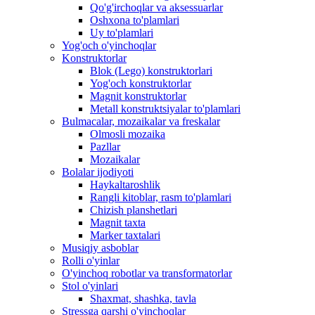
Qo'g'irchoqlar va aksessuarlar
Oshxona to'plamlari
Uy to'plamlari
Yog'och o'yinchoqlar
Konstruktorlar
Blok (Lego) konstruktorlari
Yog'och konstruktorlar
Magnit konstruktorlar
Metall konstruktsiyalar to'plamlari
Bulmacalar, mozaikalar va freskalar
Olmosli mozaika
Pazllar
Mozaikalar
Bolalar ijodiyoti
Haykaltaroshlik
Rangli kitoblar, rasm to'plamlari
Chizish planshetlari
Magnit taxta
Marker taxtalari
Musiqiy asboblar
Rolli o'yinlar
O'yinchoq robotlar va transformatorlar
Stol o'yinlari
Shaxmat, shashka, tavla
Stressga qarshi o'yinchoqlar