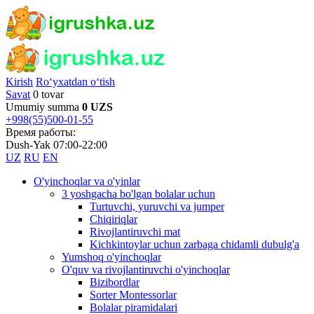
Kirish
Ro‘yxatdan o‘tish
Savat
0 tovar
Umumiy summa
0 UZS
+998(55)500-01-55
Время работы:
Dush-Yak 07:00-22:00
UZ
RU
EN
O'yinchoqlar va o'yinlar
3 yoshgacha bo'lgan bolalar uchun
Turtuvchi, yuruvchi va jumper
Chiqiriqlar
Rivojlantiruvchi mat
Kichkintoylar uchun zarbaga chidamli dubulg'a
Yumshoq o'yinchoqlar
O'quv va rivojlantiruvchi o'yinchoqlar
Bizibordlar
Sorter Montessorlar
Bolalar piramidalari