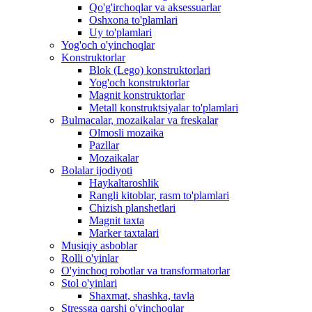
Qo'g'irchoqlar va aksessuarlar
Oshxona to'plamlari
Uy to'plamlari
Yog'och o'yinchoqlar
Konstruktorlar
Blok (Lego) konstruktorlari
Yog'och konstruktorlar
Magnit konstruktorlar
Metall konstruktsiyalar to'plamlari
Bulmacalar, mozaikalar va freskalar
Olmosli mozaika
Pazllar
Mozaikalar
Bolalar ijodiyoti
Haykaltaroshlik
Rangli kitoblar, rasm to'plamlari
Chizish planshetlari
Magnit taxta
Marker taxtalari
Musiqiy asboblar
Rolli o'yinlar
O'yinchoq robotlar va transformatorlar
Stol o'yinlari
Shaxmat, shashka, tavla
Stressga qarshi o'yinchoqlar