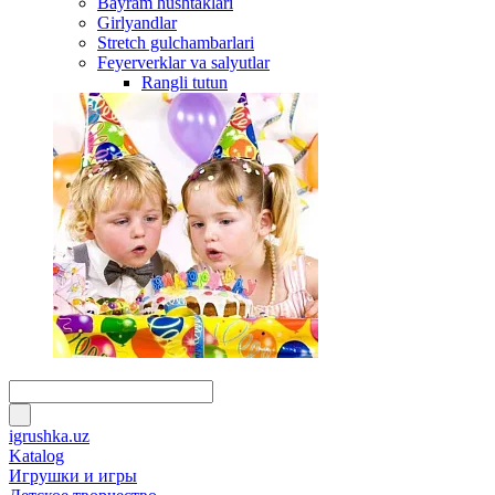
Bayram hushtaklari
Girlyandlar
Stretch gulchambarlari
Feyerverklar va salyutlar
Rangli tutun
igrushka.uz
Katalog
Игрушки и игры