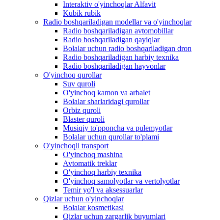
Interaktiv o'yinchoqlar Alfavit
Kubik rubik
Radio boshqariladigan modellar va o'yinchoqlar
Radio boshqariladigan avtomobillar
Radio boshqariladigan qayiqlar
Bolalar uchun radio boshqariladigan dron
Radio boshqariladigan harbiy texnika
Radio boshqariladigan hayvonlar
O'yinchoq qurollar
Suv quroli
O'yinchoq kamon va arbalet
Bolalar sharlaridagi qurollar
Orbiz quroli
Blaster quroli
Musiqiy to'pponcha va pulemyotlar
Bolalar uchun qurollar to'plami
O'yinchoqli transport
O'yinchoq mashina
Avtomatik treklar
O'yinchoq harbiy texnika
O'yinchoq samolyotlar va vertolyotlar
Temir yo'l va aksessuarlar
Qizlar uchun o'yinchoqlar
Bolalar kosmetikasi
Qizlar uchun zargarlik buyumlari