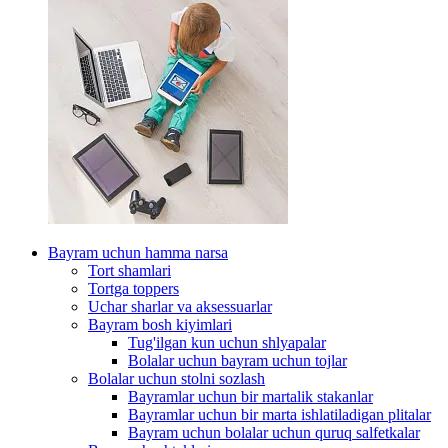
Bayram uchun hamma narsa
Tort shamlari
Tortga toppers
Uchar sharlar va aksessuarlar
Bayram bosh kiyimlari
Tug'ilgan kun uchun shlyapalar
Bolalar uchun bayram uchun tojlar
Bolalar uchun stolni sozlash
Bayramlar uchun bir martalik stakanlar
Bayramlar uchun bir marta ishlatiladigan plitalar
Bayram uchun bolalar uchun quruq salfetkalar