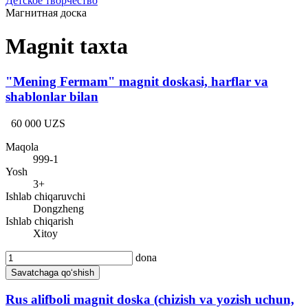
Детское творчество
Магнитная доска
Magnit taxta
"Mening Fermam" magnit doskasi, harflar va
shablonlar bilan
60 000 UZS
Maqola
999-1
Yosh
3+
Ishlab chiqaruvchi
Dongzheng
Ishlab chiqarish
Xitoy
dona
Savatchaga qo‘shish
Rus alifboli magnit doska (chizish va yozish uchun,