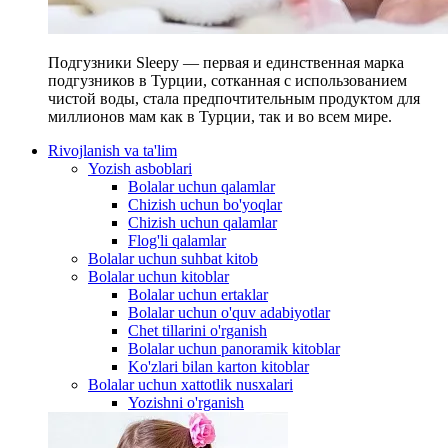
Подгузники Sleepy — первая и единственная марка
подгузников в Турции, сотканная с использованием
чистой воды, стала предпочтительным продуктом для
миллионов мам как в Турции, так и во всем мире.
Rivojlanish va ta'lim
Yozish asboblari
Bolalar uchun qalamlar
Chizish uchun bo'yoqlar
Chizish uchun qalamlar
Flog'li qalamlar
Bolalar uchun suhbat kitob
Bolalar uchun kitoblar
Bolalar uchun ertaklar
Bolalar uchun o'quv adabiyotlar
Chet tillarini o'rganish
Bolalar uchun panoramik kitoblar
Ko'zlari bilan karton kitoblar
Bolalar uchun xattotlik nusxalari
Yozishni o'rganish