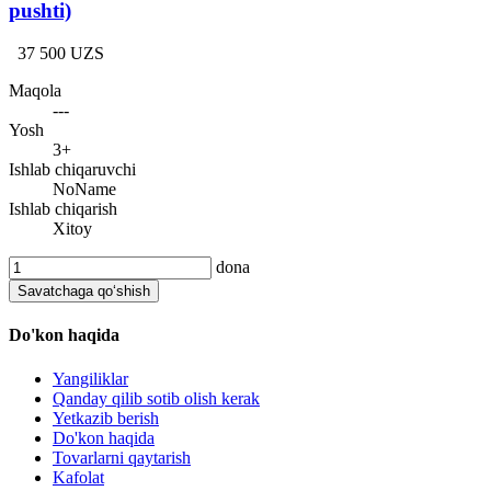
pushti)
37 500 UZS
Maqola
---
Yosh
3+
Ishlab chiqaruvchi
NoName
Ishlab chiqarish
Xitoy
dona
Savatchaga qo‘shish
Do'kon haqida
Yangiliklar
Qanday qilib sotib olish kerak
Yetkazib berish
Do'kon haqida
Tovarlarni qaytarish
Kafolat