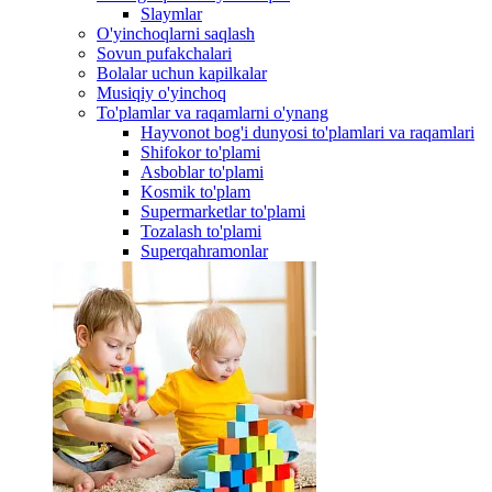
Slaymlar
O'yinchoqlarni saqlash
Sovun pufakchalari
Bolalar uchun kapilkalar
Musiqiy o'yinchoq
To'plamlar va raqamlarni o'ynang
Hayvonot bog'i dunyosi to'plamlari va raqamlari
Shifokor to'plami
Asboblar to'plami
Kosmik to'plam
Supermarketlar to'plami
Tozalash to'plami
Superqahramonlar