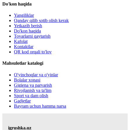
Do'kon haqida
Yangiliklar
Qanday qilib sotib olish kerak
Yetkazib berish
Do'kon haqida
Tovarlarni qaytarish
Kafolat
Kontaktlar
QR kod orqali to'lov
Mahsulotlar katalogi
O'yinchoqlar va o'yinlar
Bolalar xonasi
Gigiena va parvarish
Rivojlanish va ta'lim
Sport va dam olish
Gadjetlar
Bayram uchun hamma narsa
igrushka.uz