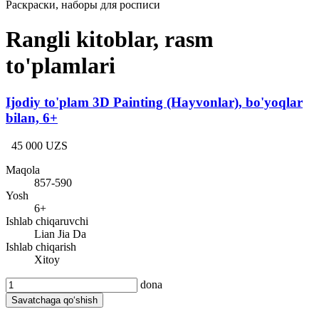
Раскраски, наборы для росписи
Rangli kitoblar, rasm
to'plamlari
Ijodiy to'plam 3D Painting (Hayvonlar), bo'yoqlar
bilan, 6+
45 000 UZS
Maqola
857-590
Yosh
6+
Ishlab chiqaruvchi
Lian Jia Da
Ishlab chiqarish
Xitoy
dona
Savatchaga qo‘shish