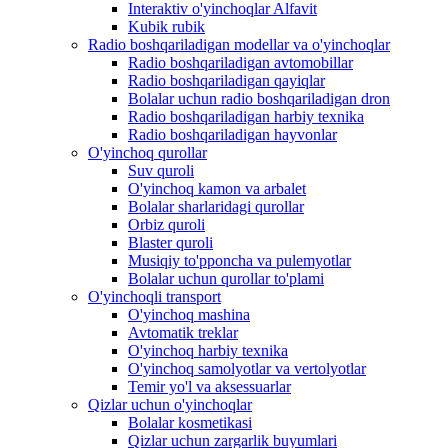
Interaktiv o'yinchoqlar Alfavit
Kubik rubik
Radio boshqariladigan modellar va o'yinchoqlar
Radio boshqariladigan avtomobillar
Radio boshqariladigan qayiqlar
Bolalar uchun radio boshqariladigan dron
Radio boshqariladigan harbiy texnika
Radio boshqariladigan hayvonlar
O'yinchoq qurollar
Suv quroli
O'yinchoq kamon va arbalet
Bolalar sharlaridagi qurollar
Orbiz quroli
Blaster quroli
Musiqiy to'pponcha va pulemyotlar
Bolalar uchun qurollar to'plami
O'yinchoqli transport
O'yinchoq mashina
Avtomatik treklar
O'yinchoq harbiy texnika
O'yinchoq samolyotlar va vertolyotlar
Temir yo'l va aksessuarlar
Qizlar uchun o'yinchoqlar
Bolalar kosmetikasi
Qizlar uchun zargarlik buyumlari