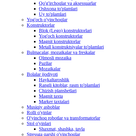
Qo'g'irchoqlar va aksessuarlar
Oshxona to'plamlari
Uy to'plamlari
Yog'och o'yinchoqlar
Konstruktorlar
Blok (Lego) konstruktorlari
Yog'och konstruktorlar
Magnit konstruktorlar
Metall konstruktsiyalar to'plamlari
Bulmacalar, mozaikalar va freskalar
Olmosli mozaika
Pazllar
Mozaikalar
Bolalar ijodiyoti
Haykaltaroshlik
Rangli kitoblar, rasm to'plamlari
Chizish planshetlari
Magnit taxta
Marker taxtalari
Musiqiy asboblar
Rolli o'yinlar
O'yinchoq robotlar va transformatorlar
Stol o'yinlari
Shaxmat, shashka, tavla
Stressga qarshi o'yinchoqlar