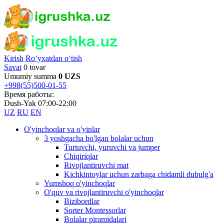
Kirish
Ro‘yxatdan o‘tish
Savat
0 tovar
Umumiy summa
0 UZS
+998(55)500-01-55
Время работы:
Dush-Yak 07:00-22:00
UZ
RU
EN
O'yinchoqlar va o'yinlar
3 yoshgacha bo'lgan bolalar uchun
Turtuvchi, yuruvchi va jumper
Chiqiriqlar
Rivojlantiruvchi mat
Kichkintoylar uchun zarbaga chidamli dubulg'a
Yumshoq o'yinchoqlar
O'quv va rivojlantiruvchi o'yinchoqlar
Bizibordlar
Sorter Montessorlar
Bolalar piramidalari