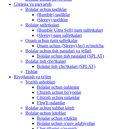
Gigiena va parvarish
Bolalar uchun tagliklar
(Bumble) tagliklar
(Sleepy) tagliklar
Bolalar salfetkalari
(Bumble Ultra Soft) nam salfetkalari
(Sleepy) nam salfetkalari
Onam uchun nam salfetkalar
Onam uchun (Sleepy) ho'l ro'molcha
Bolalar uchun tish pastalari va jellari
Bolalar uchun tish pastalari (SPLAT)
Bolalar tish cho'tkalari
Bolalar tish cho'tkalari (SPLAT)
Tishlar
Rivojlanish va ta'lim
Yozish asboblari
Bolalar uchun qalamlar
Chizish uchun bo'yoqlar
Chizish uchun qalamlar
Flog'li qalamlar
Bolalar uchun suhbat kitob
Bolalar uchun kitoblar
Bolalar uchun ertaklar
Bolalar uchun o'quv adabiyotlar
Chet tillarini o'rganish