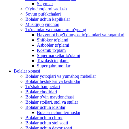
Slaymlar
O'yinchoqlarni saqlash
Sovun pufakchalari
Bolalar uchun kapilkalar
Musiqiy o'yinchoq
To'plamlar va raqamlarni o'ynang
Hayvonot bog'i dunyosi to'plamlari va raqamlari
Shifokor to'plami
Asboblar to'plami
Kosmik to'plam
Supermarketlar to'plami
Tozalash to'plami
Superqahramonlar
Bolalar xonasi
Bolalar yotoqlari va yumshoq mebellar
Bolalar beshiklari va beshiklar
To'shak bamperlari
Bolalar chodirlari
Bolalar o'yin maydonchasi
Bolalar stollari, stol va stullar
Bolalar uchun idishlar
Bolalar uchun termoslar
Bolalar uchun chiroq
Bolalar uchun stol soati
Bolalar uchun devor soati