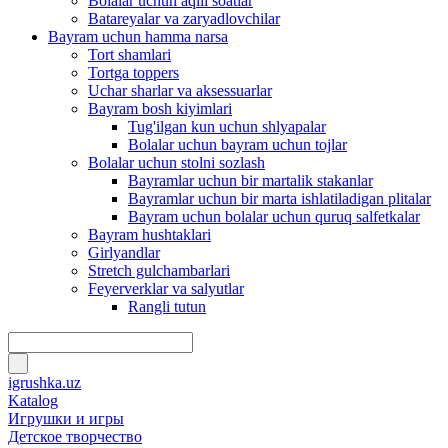
Bolalar uchun aqlli soatlar
Batareyalar va zaryadlovchilar
Bayram uchun hamma narsa
Tort shamlari
Tortga toppers
Uchar sharlar va aksessuarlar
Bayram bosh kiyimlari
Tug'ilgan kun uchun shlyapalar
Bolalar uchun bayram uchun tojlar
Bolalar uchun stolni sozlash
Bayramlar uchun bir martalik stakanlar
Bayramlar uchun bir marta ishlatiladigan plitalar
Bayram uchun bolalar uchun quruq salfetkalar
Bayram hushtaklari
Girlyandlar
Stretch gulchambarlari
Feyerverklar va salyutlar
Rangli tutun
igrushka.uz
Katalog
Игрушки и игры
Детское творчество