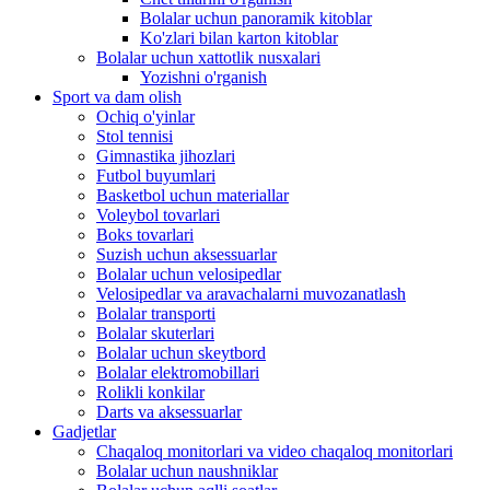
Bolalar uchun panoramik kitoblar
Ko'zlari bilan karton kitoblar
Bolalar uchun xattotlik nusxalari
Yozishni o'rganish
Sport va dam olish
Ochiq o'yinlar
Stol tennisi
Gimnastika jihozlari
Futbol buyumlari
Basketbol uchun materiallar
Voleybol tovarlari
Boks tovarlari
Suzish uchun aksessuarlar
Bolalar uchun velosipedlar
Velosipedlar va aravachalarni muvozanatlash
Bolalar transporti
Bolalar skuterlari
Bolalar uchun skeytbord
Bolalar elektromobillari
Rolikli konkilar
Darts va aksessuarlar
Gadjetlar
Chaqaloq monitorlari va video chaqaloq monitorlari
Bolalar uchun naushniklar