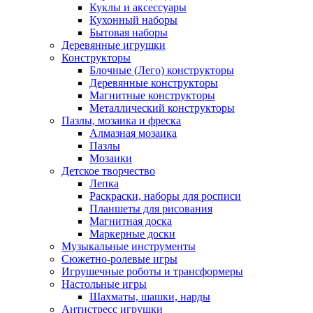
Куклы и аксессуары
Кухонный наборы
Бытовая наборы
Деревянные игрушки
Конструкторы
Блочные (Лего) конструкторы
Деревянные конструкторы
Магнитные конструкторы
Металлический конструкторы
Пазлы, мозаика и фреска
Алмазная мозаика
Пазлы
Мозаики
Детское творчество
Лепка
Раскраски, наборы для росписи
Планшеты для рисования
Магнитная доска
Маркерные доски
Музыкальные инструменты
Сюжетно-ролевые игры
Игрушечные роботы и трансформеры
Настольные игры
Шахматы, шашки, нарды
Антистресс игрушки