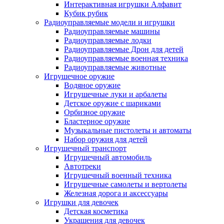
Интерактивная игрушки Алфавит
Кубик рубик
Радиоуправляемые модели и игрушки
Радиоуправляемые машины
Радиоуправляемые лодки
Радиоуправляемые Дрон для детей
Радиоуправляемые военная техника
Радиоуправляемые животные
Игрушечное оружие
Водяное оружие
Игрушечные луки и арбалеты
Детское оружие с шариками
Орбизное оружие
Бластерное оружие
Музыкальные пистолеты и автоматы
Набор оружия для детей
Игрушечный транспорт
Игрушечный автомобиль
Aвтотреки
Игрушечный военный техника
Игрушечные самолеты и вертолеты
Железная дорога и аксессуары
Игрушки для девочек
Детская косметика
Украшения для девочек