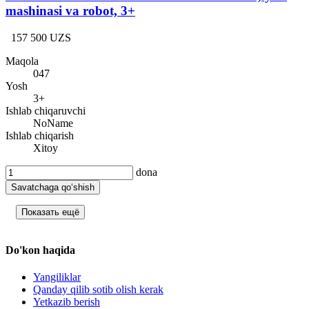
mashinasi va robot, 3+
157 500 UZS
Maqola
047
Yosh
3+
Ishlab chiqaruvchi
NoName
Ishlab chiqarish
Xitoy
dona
Savatchaga qo‘shish
Показать ещё
Do'kon haqida
Yangiliklar
Qanday qilib sotib olish kerak
Yetkazib berish