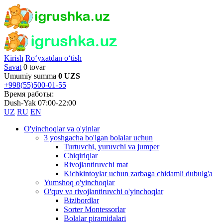
Kirish
Ro‘yxatdan o‘tish
Savat
0 tovar
Umumiy summa
0 UZS
+998(55)500-01-55
Время работы:
Dush-Yak 07:00-22:00
UZ
RU
EN
O'yinchoqlar va o'yinlar
3 yoshgacha bo'lgan bolalar uchun
Turtuvchi, yuruvchi va jumper
Chiqiriqlar
Rivojlantiruvchi mat
Kichkintoylar uchun zarbaga chidamli dubulg'a
Yumshoq o'yinchoqlar
O'quv va rivojlantiruvchi o'yinchoqlar
Bizibordlar
Sorter Montessorlar
Bolalar piramidalari