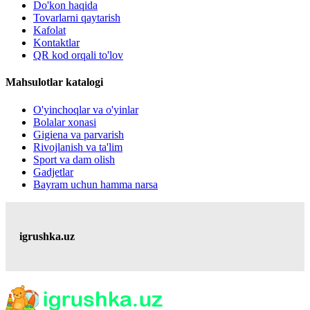
Do'kon haqida
Tovarlarni qaytarish
Kafolat
Kontaktlar
QR kod orqali to'lov
Mahsulotlar katalogi
O'yinchoqlar va o'yinlar
Bolalar xonasi
Gigiena va parvarish
Rivojlanish va ta'lim
Sport va dam olish
Gadjetlar
Bayram uchun hamma narsa
igrushka.uz