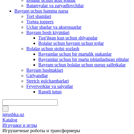
Bolalar uchun aqlli soatlar
Batareyalar va zaryadlovchilar
Bayram uchun hamma narsa
Tort shamlari
Tortga toppers
Uchar sharlar va aksessuarlar
Bayram bosh kiyimlari
Tug'ilgan kun uchun shlyapalar
Bolalar uchun bayram uchun tojlar
Bolalar uchun stolni sozlash
Bayramlar uchun bir martalik stakanlar
Bayramlar uchun bir marta ishlatiladigan plitalar
Bayram uchun bolalar uchun quruq salfetkalar
Bayram hushtaklari
Girlyandlar
Stretch gulchambarlari
Feyerverklar va salyutlar
Rangli tutun
igrushka.uz
Katalog
Игрушки и игры
Игрушечные роботы и трансформеры