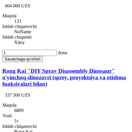
464 000 UZS
Maqola
133
Ishlab chiqaruvchi
NoName
Ishlab chiqarish
Xitoy
dona
Savatchaga qo‘shish
Rong Kai "DIY Spray Disassembly Dinosaur"
o'yinchoq-dinozavri (sprey, proyektsiya va otishma
funksiyalari bilan)
337 500 UZS
Maqola
6809
Yosh
5+
Ishlab chiqaruvchi
Rong Kai