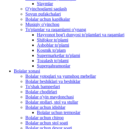
Slaymlar
O'yinchoqlarni saqlash
Sovun pufakchalari
Bolalar uchun kapilkalar
Musiqiy o'yinchoq
To'plamlar va raqamlarni o'ynang
Hayvonot bog'i dunyosi to'plamlari va raqamlari
Shifokor to'plami
Asboblar to'plami
Kosmik to'plam
Supermarketlar to'plami
Tozalash to'plami
Superqahramonlar
Bolalar xonasi
Bolalar yotoqlari va yumshoq mebellar
Bolalar beshiklari va beshiklar
To'shak bamperlari
Bolalar chodirlari
Bolalar o'yin maydonchasi
Bolalar stollari, stol va stullar
Bolalar uchun idishlar
Bolalar uchun termoslar
Bolalar uchun chiroq
Bolalar uchun stol soati
Bolalar uchun devor soati