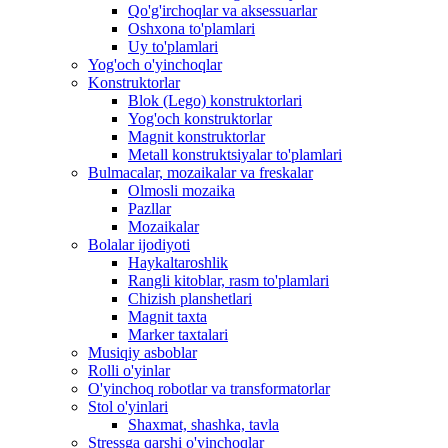
Qo'g'irchoqlar va aksessuarlar
Oshxona to'plamlari
Uy to'plamlari
Yog'och o'yinchoqlar
Konstruktorlar
Blok (Lego) konstruktorlari
Yog'och konstruktorlar
Magnit konstruktorlar
Metall konstruktsiyalar to'plamlari
Bulmacalar, mozaikalar va freskalar
Olmosli mozaika
Pazllar
Mozaikalar
Bolalar ijodiyoti
Haykaltaroshlik
Rangli kitoblar, rasm to'plamlari
Chizish planshetlari
Magnit taxta
Marker taxtalari
Musiqiy asboblar
Rolli o'yinlar
O'yinchoq robotlar va transformatorlar
Stol o'yinlari
Shaxmat, shashka, tavla
Stressga qarshi o'yinchoqlar