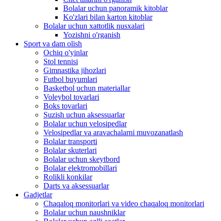
Bolalar uchun panoramik kitoblar
Ko'zlari bilan karton kitoblar
Bolalar uchun xattotlik nusxalari
Yozishni o'rganish
Sport va dam olish
Ochiq o'yinlar
Stol tennisi
Gimnastika jihozlari
Futbol buyumlari
Basketbol uchun materiallar
Voleybol tovarlari
Boks tovarlari
Suzish uchun aksessuarlar
Bolalar uchun velosipedlar
Velosipedlar va aravachalarni muvozanatlash
Bolalar transporti
Bolalar skuterlari
Bolalar uchun skeytbord
Bolalar elektromobillari
Rolikli konkilar
Darts va aksessuarlar
Gadjetlar
Chaqaloq monitorlari va video chaqaloq monitorlari
Bolalar uchun naushniklar