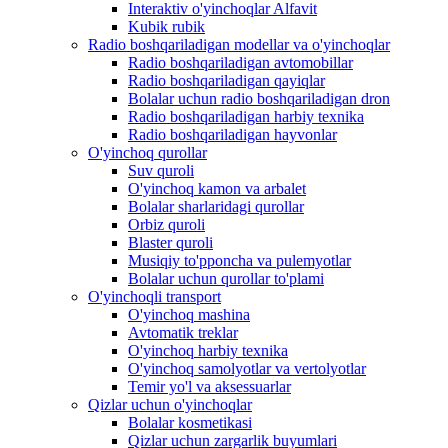
Interaktiv o'yinchoqlar Alfavit
Kubik rubik
Radio boshqariladigan modellar va o'yinchoqlar
Radio boshqariladigan avtomobillar
Radio boshqariladigan qayiqlar
Bolalar uchun radio boshqariladigan dron
Radio boshqariladigan harbiy texnika
Radio boshqariladigan hayvonlar
O'yinchoq qurollar
Suv quroli
O'yinchoq kamon va arbalet
Bolalar sharlaridagi qurollar
Orbiz quroli
Blaster quroli
Musiqiy to'pponcha va pulemyotlar
Bolalar uchun qurollar to'plami
O'yinchoqli transport
O'yinchoq mashina
Avtomatik treklar
O'yinchoq harbiy texnika
O'yinchoq samolyotlar va vertolyotlar
Temir yo'l va aksessuarlar
Qizlar uchun o'yinchoqlar
Bolalar kosmetikasi
Qizlar uchun zargarlik buyumlari