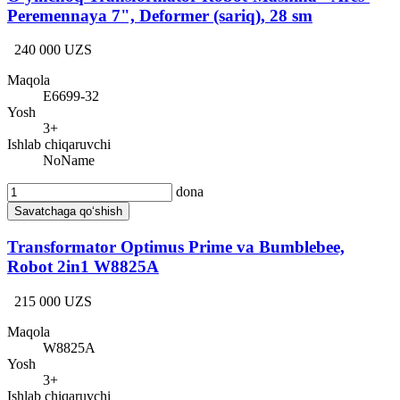
Peremennaya 7", Deformer (sariq), 28 sm
240 000 UZS
Maqola
E6699-32
Yosh
3+
Ishlab chiqaruvchi
NoName
dona
Savatchaga qo‘shish
Transformator Optimus Prime va Bumblebee,
Robot 2in1 W8825A
215 000 UZS
Maqola
W8825A
Yosh
3+
Ishlab chiqaruvchi