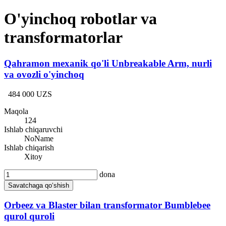
O'yinchoq robotlar va
transformatorlar
Qahramon mexanik qo'li Unbreakable Arm, nurli
va ovozli o'yinchoq
484 000 UZS
Maqola
124
Ishlab chiqaruvchi
NoName
Ishlab chiqarish
Xitoy
dona
Savatchaga qo‘shish
Orbeez va Blaster bilan transformator Bumblebee
qurol quroli