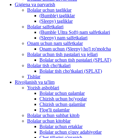
Gigiena va parvarish
Bolalar uchun tagliklar
(Bumble) tagliklar
(Sleepy) tagliklar
Bolalar salfetkalari
(Bumble Ultra Soft) nam salfetkalari
(Sleepy) nam salfetkalari
Onam uchun nam salfetkalar
Onam uchun (Sleepy) ho'l ro'molcha
Bolalar uchun tish pastalari va jellari
Bolalar uchun tish pastalari (SPLAT)
Bolalar tish cho'tkalari
Bolalar tish cho'tkalari (SPLAT)
Tishlar
Rivojlanish va ta'lim
Yozish asboblari
Bolalar uchun qalamlar
Chizish uchun bo'yoqlar
Chizish uchun qalamlar
Flog'li qalamlar
Bolalar uchun suhbat kitob
Bolalar uchun kitoblar
Bolalar uchun ertaklar
Bolalar uchun o'quv adabiyotlar
Chet tillarini o'rganish