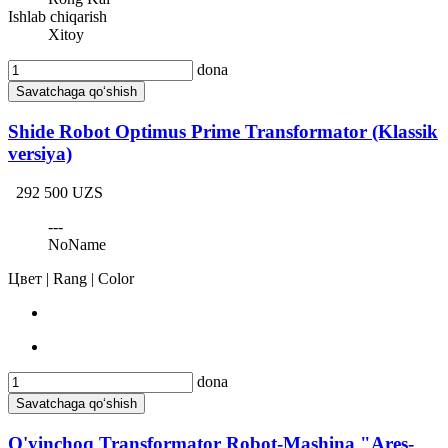
Ishlab chiqarish
Xitoy
dona
Savatchaga qo‘shish
Shide Robot Optimus Prime Transformator (Klassik
versiya)
292 500 UZS
---
NoName
Цвет | Rang | Color
dona
Savatchaga qo‘shish
O'yinchoq Transformator Robot-Mashina "Ares-