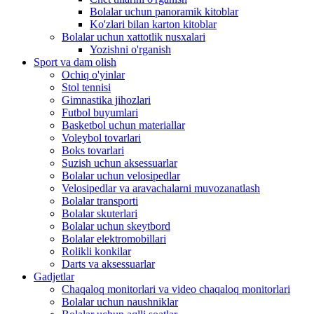
Bolalar uchun panoramik kitoblar
Ko'zlari bilan karton kitoblar
Bolalar uchun xattotlik nusxalari
Yozishni o'rganish
Sport va dam olish
Ochiq o'yinlar
Stol tennisi
Gimnastika jihozlari
Futbol buyumlari
Basketbol uchun materiallar
Voleybol tovarlari
Boks tovarlari
Suzish uchun aksessuarlar
Bolalar uchun velosipedlar
Velosipedlar va aravachalarni muvozanatlash
Bolalar transporti
Bolalar skuterlari
Bolalar uchun skeytbord
Bolalar elektromobillari
Rolikli konkilar
Darts va aksessuarlar
Gadjetlar
Chaqaloq monitorlari va video chaqaloq monitorlari
Bolalar uchun naushniklar