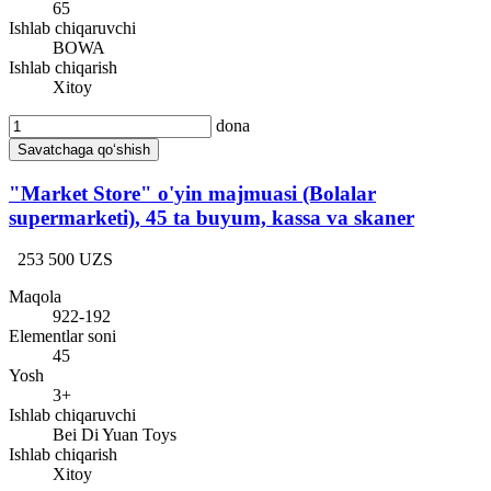
65
Ishlab chiqaruvchi
BOWA
Ishlab chiqarish
Xitoy
dona
Savatchaga qo‘shish
"Market Store" o'yin majmuasi (Bolalar
supermarketi), 45 ta buyum, kassa va skaner
253 500 UZS
Maqola
922-192
Elementlar soni
45
Yosh
3+
Ishlab chiqaruvchi
Bei Di Yuan Toys
Ishlab chiqarish
Xitoy