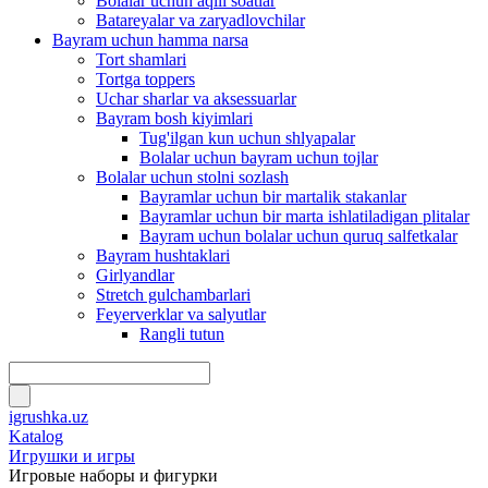
Bolalar uchun aqlli soatlar
Batareyalar va zaryadlovchilar
Bayram uchun hamma narsa
Tort shamlari
Tortga toppers
Uchar sharlar va aksessuarlar
Bayram bosh kiyimlari
Tug'ilgan kun uchun shlyapalar
Bolalar uchun bayram uchun tojlar
Bolalar uchun stolni sozlash
Bayramlar uchun bir martalik stakanlar
Bayramlar uchun bir marta ishlatiladigan plitalar
Bayram uchun bolalar uchun quruq salfetkalar
Bayram hushtaklari
Girlyandlar
Stretch gulchambarlari
Feyerverklar va salyutlar
Rangli tutun
igrushka.uz
Katalog
Игрушки и игры
Игровые наборы и фигурки