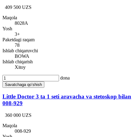
409 500 UZS
Maqola
8028A
Yosh
3+
Paketdagi raqam
78
Ishlab chiqaruvchi
BOWA
Ishlab chiqarish
Xitoy
dona
Savatchaga qo‘shish
Little Doctor 3 ta 1 seti aravacha va stetoskop bilan
008-929
360 000 UZS
Maqola
008-929
Yosh