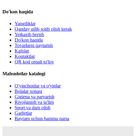
Do'kon haqida
Yangiliklar
Qanday qilib sotib olish kerak
Yetkazib berish
Do'kon haqida
Tovarlarni qaytarish
Kafolat
Kontaktlar
QR kod orqali to'lov
Mahsulotlar katalogi
O'yinchoqlar va o'yinlar
Bolalar xonasi
Gigiena va parvarish
Rivojlanish va ta'lim
Sport va dam olish
Gadjetlar
Bayram uchun hamma narsa