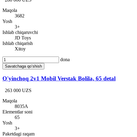
Maqola
3682
Yosh
3+
Ishlab chiqaruvchi
JD Toys
Ishlab chiqarish
Xitoy
dona
Savatchaga qo‘shish
O'yinchoq 2v1 Mobil Verstak Bolila, 65 detal
263 000 UZS
Maqola
8035A
Elementlar soni
65
Yosh
3+
Paketdagi raqam