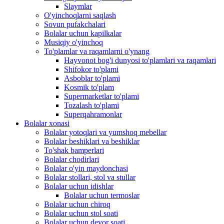
Slaymlar
O'yinchoqlarni saqlash
Sovun pufakchalari
Bolalar uchun kapilkalar
Musiqiy o'yinchoq
To'plamlar va raqamlarni o'ynang
Hayvonot bog'i dunyosi to'plamlari va raqamlari
Shifokor to'plami
Asboblar to'plami
Kosmik to'plam
Supermarketlar to'plami
Tozalash to'plami
Superqahramonlar
Bolalar xonasi
Bolalar yotoqlari va yumshoq mebellar
Bolalar beshiklari va beshiklar
To'shak bamperlari
Bolalar chodirlari
Bolalar o'yin maydonchasi
Bolalar stollari, stol va stullar
Bolalar uchun idishlar
Bolalar uchun termoslar
Bolalar uchun chiroq
Bolalar uchun stol soati
Bolalar uchun devor soati