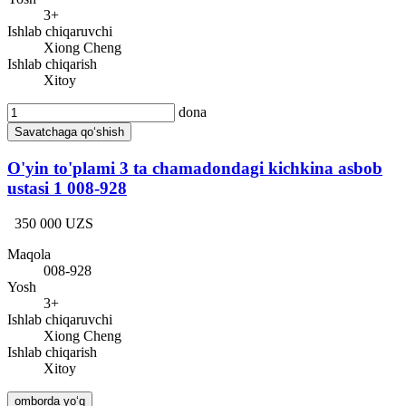
3+
Ishlab chiqaruvchi
Xiong Cheng
Ishlab chiqarish
Xitoy
dona
Savatchaga qo‘shish
O'yin to'plami 3 ta chamadondagi kichkina asbob
ustasi 1 008-928
350 000 UZS
Maqola
008-928
Yosh
3+
Ishlab chiqaruvchi
Xiong Cheng
Ishlab chiqarish
Xitoy
omborda yo‘q