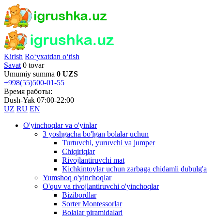
Kirish
Ro‘yxatdan o‘tish
Savat
0 tovar
Umumiy summa
0 UZS
+998(55)500-01-55
Время работы:
Dush-Yak 07:00-22:00
UZ
RU
EN
O'yinchoqlar va o'yinlar
3 yoshgacha bo'lgan bolalar uchun
Turtuvchi, yuruvchi va jumper
Chiqiriqlar
Rivojlantiruvchi mat
Kichkintoylar uchun zarbaga chidamli dubulg'a
Yumshoq o'yinchoqlar
O'quv va rivojlantiruvchi o'yinchoqlar
Bizibordlar
Sorter Montessorlar
Bolalar piramidalari