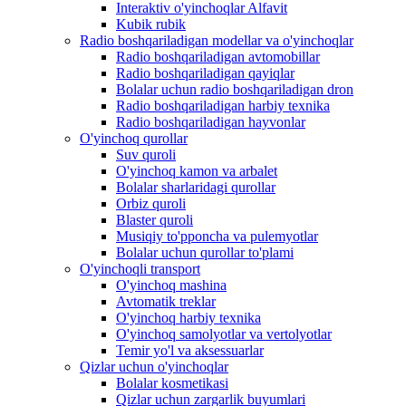
Interaktiv o'yinchoqlar Alfavit
Kubik rubik
Radio boshqariladigan modellar va o'yinchoqlar
Radio boshqariladigan avtomobillar
Radio boshqariladigan qayiqlar
Bolalar uchun radio boshqariladigan dron
Radio boshqariladigan harbiy texnika
Radio boshqariladigan hayvonlar
O'yinchoq qurollar
Suv quroli
O'yinchoq kamon va arbalet
Bolalar sharlaridagi qurollar
Orbiz quroli
Blaster quroli
Musiqiy to'pponcha va pulemyotlar
Bolalar uchun qurollar to'plami
O'yinchoqli transport
O'yinchoq mashina
Avtomatik treklar
O'yinchoq harbiy texnika
O'yinchoq samolyotlar va vertolyotlar
Temir yo'l va aksessuarlar
Qizlar uchun o'yinchoqlar
Bolalar kosmetikasi
Qizlar uchun zargarlik buyumlari