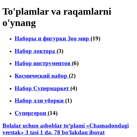
To'plamlar va raqamlarni
o'ynang
Наборы и фигурки Зоо мир
(19)
Набор доктора
(3)
Набор инструментов
(6)
Космический набор
(2)
Hабор Супермаркет
(4)
Набор для уборки
(1)
Супергерои
(14)
Bolalar uchun asboblar to‘plami «Chamadondagi
verstak» 3 tasi 1 da, 78 bo‘lakdan iborat