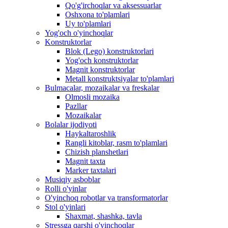
Qo'g'irchoqlar va aksessuarlar
Oshxona to'plamlari
Uy to'plamlari
Yog'och o'yinchoqlar
Konstruktorlar
Blok (Lego) konstruktorlari
Yog'och konstruktorlar
Magnit konstruktorlar
Metall konstruktsiyalar to'plamlari
Bulmacalar, mozaikalar va freskalar
Olmosli mozaika
Pazllar
Mozaikalar
Bolalar ijodiyoti
Haykaltaroshlik
Rangli kitoblar, rasm to'plamlari
Chizish planshetlari
Magnit taxta
Marker taxtalari
Musiqiy asboblar
Rolli o'yinlar
O'yinchoq robotlar va transformatorlar
Stol o'yinlari
Shaxmat, shashka, tavla
Stressga qarshi o'yinchoqlar