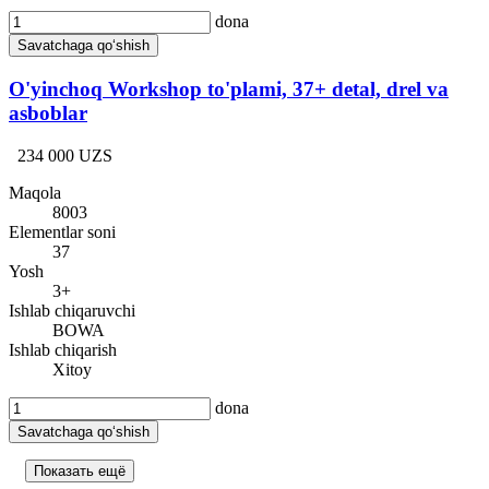
dona
Savatchaga qo‘shish
O'yinchoq Workshop to'plami, 37+ detal, drel va
asboblar
234 000 UZS
Maqola
8003
Elementlar soni
37
Yosh
3+
Ishlab chiqaruvchi
BOWA
Ishlab chiqarish
Xitoy
dona
Savatchaga qo‘shish
Показать ещё