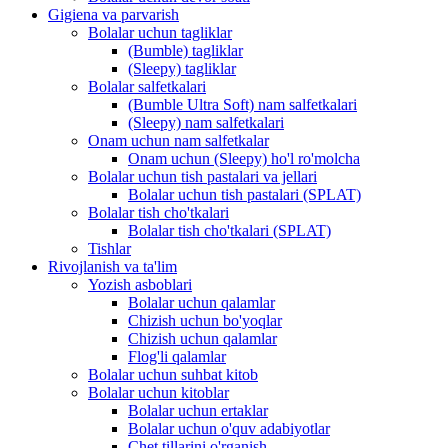
Gigiena va parvarish
Bolalar uchun tagliklar
(Bumble) tagliklar
(Sleepy) tagliklar
Bolalar salfetkalari
(Bumble Ultra Soft) nam salfetkalari
(Sleepy) nam salfetkalari
Onam uchun nam salfetkalar
Onam uchun (Sleepy) ho'l ro'molcha
Bolalar uchun tish pastalari va jellari
Bolalar uchun tish pastalari (SPLAT)
Bolalar tish cho'tkalari
Bolalar tish cho'tkalari (SPLAT)
Tishlar
Rivojlanish va ta'lim
Yozish asboblari
Bolalar uchun qalamlar
Chizish uchun bo'yoqlar
Chizish uchun qalamlar
Flog'li qalamlar
Bolalar uchun suhbat kitob
Bolalar uchun kitoblar
Bolalar uchun ertaklar
Bolalar uchun o'quv adabiyotlar
Chet tillarini o'rganish