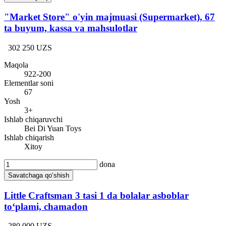
"Market Store" o'yin majmuasi (Supermarket), 67
ta buyum, kassa va mahsulotlar
302 250 UZS
Maqola
922-200
Elementlar soni
67
Yosh
3+
Ishlab chiqaruvchi
Bei Di Yuan Toys
Ishlab chiqarish
Xitoy
dona
Savatchaga qo‘shish
Little Craftsman 3 tasi 1 da bolalar asboblar
to‘plami, chamadon
280 000 UZS