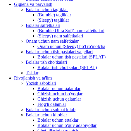
Gigiena va parvarish
Bolalar uchun tagliklar
(Bumble) tagliklar
(Sleepy) tagliklar
Bolalar salfetkalari
(Bumble Ultra Soft) nam salfetkalari
(Sleepy) nam salfetkalari
Onam uchun nam salfetkalar
Onam uchun (Sleepy) ho'l ro'molcha
Bolalar uchun tish pastalari va jellari
Bolalar uchun tish pastalari (SPLAT)
Bolalar tish cho'tkalari
Bolalar tish cho'tkalari (SPLAT)
Tishlar
Rivojlanish va ta'lim
Yozish asboblari
Bolalar uchun qalamlar
Chizish uchun bo'yoqlar
Chizish uchun qalamlar
Flog'li qalamlar
Bolalar uchun suhbat kitob
Bolalar uchun kitoblar
Bolalar uchun ertaklar
Bolalar uchun o'quv adabiyotlar
Chet tillarini o'rganish