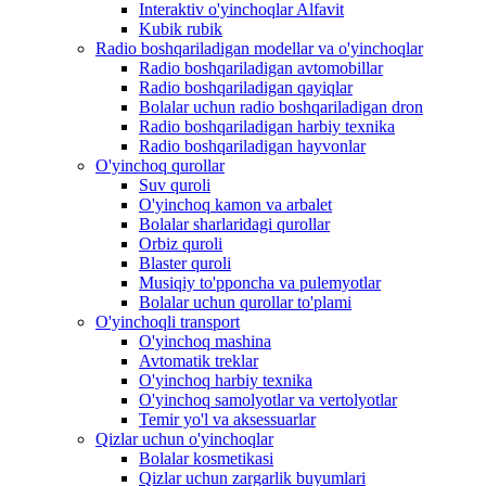
Interaktiv o'yinchoqlar Alfavit
Kubik rubik
Radio boshqariladigan modellar va o'yinchoqlar
Radio boshqariladigan avtomobillar
Radio boshqariladigan qayiqlar
Bolalar uchun radio boshqariladigan dron
Radio boshqariladigan harbiy texnika
Radio boshqariladigan hayvonlar
O'yinchoq qurollar
Suv quroli
O'yinchoq kamon va arbalet
Bolalar sharlaridagi qurollar
Orbiz quroli
Blaster quroli
Musiqiy to'pponcha va pulemyotlar
Bolalar uchun qurollar to'plami
O'yinchoqli transport
O'yinchoq mashina
Avtomatik treklar
O'yinchoq harbiy texnika
O'yinchoq samolyotlar va vertolyotlar
Temir yo'l va aksessuarlar
Qizlar uchun o'yinchoqlar
Bolalar kosmetikasi
Qizlar uchun zargarlik buyumlari