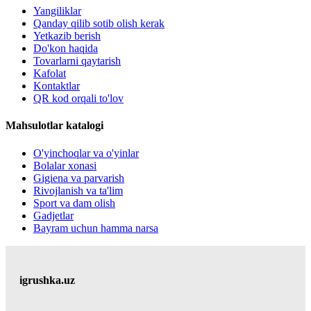
Yangiliklar
Qanday qilib sotib olish kerak
Yetkazib berish
Do'kon haqida
Tovarlarni qaytarish
Kafolat
Kontaktlar
QR kod orqali to'lov
Mahsulotlar katalogi
O'yinchoqlar va o'yinlar
Bolalar xonasi
Gigiena va parvarish
Rivojlanish va ta'lim
Sport va dam olish
Gadjetlar
Bayram uchun hamma narsa
igrushka.uz