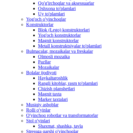
Qo'g'irchoqlar va aksessuarlar
Oshxona to'plamlari
Uy to'plamlari
Yog'och o'yinchoqlar
Konstruktorlar
Blok (Lego) konstruktorlari
Yog'och konstruktorlar
Magnit konstruktorlar
Metall konstruktsiyalar to'plamlari
Bulmacalar, mozaikalar va freskalar
Olmosli mozaika
Pazllar
Mozaikalar
Bolalar ijodiyoti
Haykaltaroshlik
Rangli kitoblar, rasm to'plamlari
Chizish planshetlari
Magnit taxta
Marker taxtalari
Musiqiy asboblar
Rolli o'yinlar
O'yinchoq robotlar va transformatorlar
Stol o'yinlari
Shaxmat, shashka, tavla
Stressga qarshi o'yinchoqlar