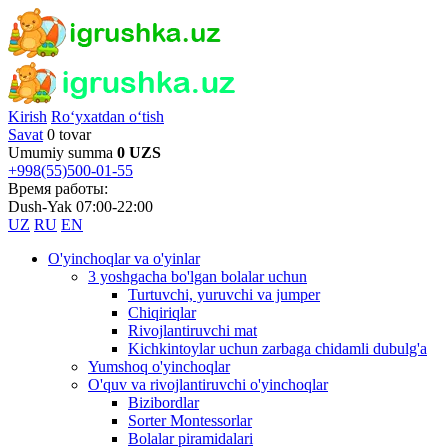
Kirish
Ro‘yxatdan o‘tish
Savat
0 tovar
Umumiy summa
0 UZS
+998(55)500-01-55
Время работы:
Dush-Yak 07:00-22:00
UZ
RU
EN
O'yinchoqlar va o'yinlar
3 yoshgacha bo'lgan bolalar uchun
Turtuvchi, yuruvchi va jumper
Chiqiriqlar
Rivojlantiruvchi mat
Kichkintoylar uchun zarbaga chidamli dubulg'a
Yumshoq o'yinchoqlar
O'quv va rivojlantiruvchi o'yinchoqlar
Bizibordlar
Sorter Montessorlar
Bolalar piramidalari