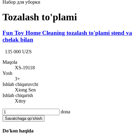
Набор для уборки
Tozalash to'plami
Fun Toy Home Cleaning tozalash to'plami stend va
chelak bilan
135 000 UZS
Maqola
XS-19118
Yosh
3+
Ishlab chiqaruvchi
Xiong Sen
Ishlab chiqarish
Xitoy
dona
Savatchaga qo‘shish
Do'kon haqida