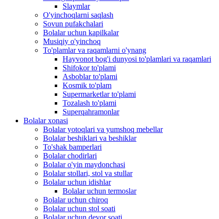
Slaymlar
O'yinchoqlarni saqlash
Sovun pufakchalari
Bolalar uchun kapilkalar
Musiqiy o'yinchoq
To'plamlar va raqamlarni o'ynang
Hayvonot bog'i dunyosi to'plamlari va raqamlari
Shifokor to'plami
Asboblar to'plami
Kosmik to'plam
Supermarketlar to'plami
Tozalash to'plami
Superqahramonlar
Bolalar xonasi
Bolalar yotoqlari va yumshoq mebellar
Bolalar beshiklari va beshiklar
To'shak bamperlari
Bolalar chodirlari
Bolalar o'yin maydonchasi
Bolalar stollari, stol va stullar
Bolalar uchun idishlar
Bolalar uchun termoslar
Bolalar uchun chiroq
Bolalar uchun stol soati
Bolalar uchun devor soati