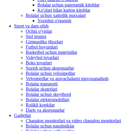
Bolalar uchun panoramik kitoblar
Ko'zlari bilan karton kitoblar
Bolalar uchun xattotlik nusxalari
Yozishni o'rganish
Sport va dam olish
Ochiq o'yinlar
Stol tennisi
Gimnastika jihozlari
Futbol buyumlari
Basketbol uchun materiallar
Voleybol tovarlari
Boks tovarlari
Suzish uchun aksessuarlar
Bolalar uchun velosipedlar
Velosipedlar va aravachalarni muvozanatlash
Bolalar transporti
Bolalar skuterlari
Bolalar uchun skeytbord
Bolalar elektromobillari
Rolikli konkilar
Darts va aksessuarlar
Gadjetlar
Chaqaloq monitorlari va video chaqaloq monitorlari
Bolalar uchun naushniklar