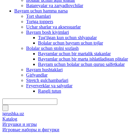
Bolalar uchun aqlli soatlar
Batareyalar va zaryadlovchilar
Bayram uchun hamma narsa
Tort shamlari
Tortga toppers
Uchar sharlar va aksessuarlar
Bayram bosh kiyimlari
Tug'ilgan kun uchun shlyapalar
Bolalar uchun bayram uchun tojlar
Bolalar uchun stolni sozlash
Bayramlar uchun bir martalik stakanlar
Bayramlar uchun bir marta ishlatiladigan plitalar
Bayram uchun bolalar uchun quruq salfetkalar
Bayram hushtaklari
Girlyandlar
Stretch gulchambarlari
Feyerverklar va salyutlar
Rangli tutun
igrushka.uz
Katalog
Игрушки и игры
Игровые наборы и фигурки