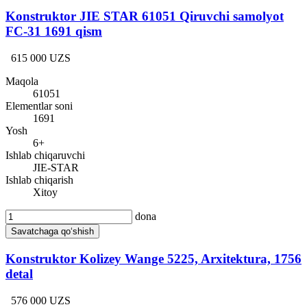
Konstruktor JIE STAR 61051 Qiruvchi samolyot
FC-31 1691 qism
615 000 UZS
Maqola
61051
Elementlar soni
1691
Yosh
6+
Ishlab chiqaruvchi
JIE-STAR
Ishlab chiqarish
Xitoy
dona
Savatchaga qo‘shish
Konstruktor Kolizey Wange 5225, Arxitektura, 1756
detal
576 000 UZS