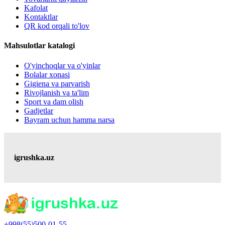
Kafolat
Kontaktlar
QR kod orqali to'lov
Mahsulotlar katalogi
O'yinchoqlar va o'yinlar
Bolalar xonasi
Gigiena va parvarish
Rivojlanish va ta'lim
Sport va dam olish
Gadjetlar
Bayram uchun hamma narsa
igrushka.uz
+998(55)500-01-55