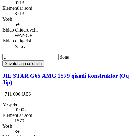
6213
Elementlar soni
3213
Yosh
6+
Ishlab chiqaruvchi
WANGE
Ishlab chiqarish
Xitoy
dona
Savatchaga qo‘shish
JIE STAR G65 AMG 1579 qismli konstruktor (Oq
Jip)
711 000 UZS
Maqola
92002
Elementlar soni
1579
Yosh
8+