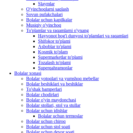
Slaymlar
O'yinchoqlarni saqlash
Sovun pufakchalari
Bolalar uchun kapilkalar
Musiqiy o'yinchoq
To'plamlar va raqamlarni o'ynang
Hayvonot bog'i dunyosi to'plamlari va raqamlari
Shifokor to'plami
Asboblar to'plami
Kosmik to'plam
Supermarketlar to'plami
Tozalash to'plami
Superqahramonlar
Bolalar xonasi
Bolalar yotoqlari va yumshoq mebellar
Bolalar beshiklari va beshiklar
To'shak bamperlari
Bolalar chodirlari
Bolalar o'yin maydonchasi
Bolalar stollari, stol va stullar
Bolalar uchun idishlar
Bolalar uchun termoslar
Bolalar uchun chiroq
Bolalar uchun stol soati
Bolalar uchun devor soati