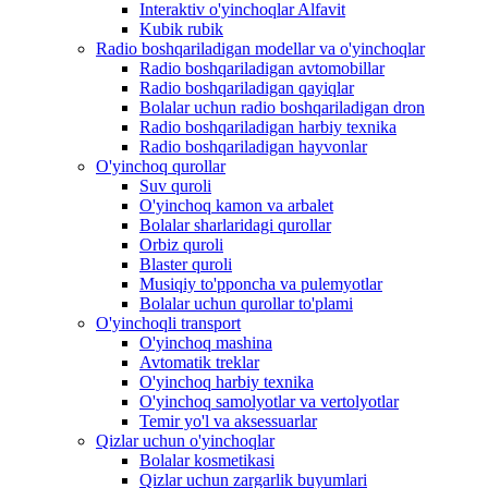
Interaktiv o'yinchoqlar Alfavit
Kubik rubik
Radio boshqariladigan modellar va o'yinchoqlar
Radio boshqariladigan avtomobillar
Radio boshqariladigan qayiqlar
Bolalar uchun radio boshqariladigan dron
Radio boshqariladigan harbiy texnika
Radio boshqariladigan hayvonlar
O'yinchoq qurollar
Suv quroli
O'yinchoq kamon va arbalet
Bolalar sharlaridagi qurollar
Orbiz quroli
Blaster quroli
Musiqiy to'pponcha va pulemyotlar
Bolalar uchun qurollar to'plami
O'yinchoqli transport
O'yinchoq mashina
Avtomatik treklar
O'yinchoq harbiy texnika
O'yinchoq samolyotlar va vertolyotlar
Temir yo'l va aksessuarlar
Qizlar uchun o'yinchoqlar
Bolalar kosmetikasi
Qizlar uchun zargarlik buyumlari