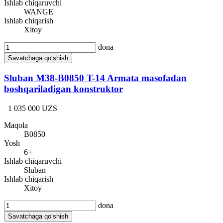
Ishlab chiqaruvchi
WANGE
Ishlab chiqarish
Xitoy
dona
Savatchaga qo‘shish
Sluban M38-B0850 T-14 Armata masofadan
boshqariladigan konstruktor
1 035 000 UZS
Maqola
B0850
Yosh
6+
Ishlab chiqaruvchi
Sluban
Ishlab chiqarish
Xitoy
dona
Savatchaga qo‘shish