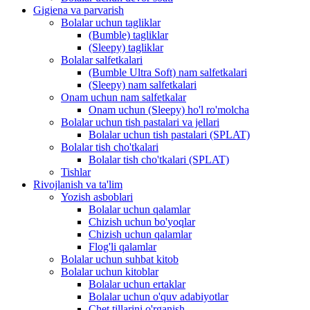
Gigiena va parvarish
Bolalar uchun tagliklar
(Bumble) tagliklar
(Sleepy) tagliklar
Bolalar salfetkalari
(Bumble Ultra Soft) nam salfetkalari
(Sleepy) nam salfetkalari
Onam uchun nam salfetkalar
Onam uchun (Sleepy) ho'l ro'molcha
Bolalar uchun tish pastalari va jellari
Bolalar uchun tish pastalari (SPLAT)
Bolalar tish cho'tkalari
Bolalar tish cho'tkalari (SPLAT)
Tishlar
Rivojlanish va ta'lim
Yozish asboblari
Bolalar uchun qalamlar
Chizish uchun bo'yoqlar
Chizish uchun qalamlar
Flog'li qalamlar
Bolalar uchun suhbat kitob
Bolalar uchun kitoblar
Bolalar uchun ertaklar
Bolalar uchun o'quv adabiyotlar
Chet tillarini o'rganish