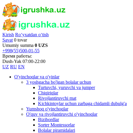
Kirish
Ro‘yxatdan o‘tish
Savat
0 tovar
Umumiy summa
0 UZS
+998(55)500-01-55
Время работы:
Dush-Yak 07:00-22:00
UZ
RU
EN
O'yinchoqlar va o'yinlar
3 yoshgacha bo'lgan bolalar uchun
Turtuvchi, yuruvchi va jumper
Chiqiriqlar
Rivojlantiruvchi mat
Kichkintoylar uchun zarbaga chidamli dubulg'a
Yumshoq o'yinchoqlar
O'quv va rivojlantiruvchi o'yinchoqlar
Bizibordlar
Sorter Montessorlar
Bolalar piramidalari