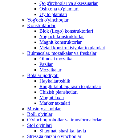
Qo'g'irchoqlar va aksessuarlar
Oshxona to'plamlari
Uy to'plamlari
Yog'och o'yinchoqlar
Konstruktorlar
Blok (Lego) konstruktorlari
Yog'och konstruktorlar
Magnit konstruktorlar
Metall konstruktsiyalar to'plamlari
Bulmacalar, mozaikalar va freskalar
Olmosli mozaika
Pazllar
Mozaikalar
Bolalar ijodiyoti
Haykaltaroshlik
Rangli kitoblar, rasm to'plamlari
Chizish planshetlari
Magnit taxta
Marker taxtalari
Musiqiy asboblar
Rolli o'yinlar
O'yinchoq robotlar va transformatorlar
Stol o'yinlari
Shaxmat, shashka, tavla
Stressga qarshi o'yinchoqlar