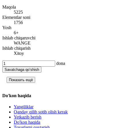
Maqola
5225
Elementlar soni
1756
Yosh
6+
Ishlab chiqaruvchi
WANGE
Ishlab chiqarish
Xitoy
dona
Savatchaga qo‘shish
Показать ещё
Do'kon haqida
Yangiliklar
Qanday qilib sotib olish kerak
Yetkazib berish
Do'kon haqida
Tovarlarni qaytarish