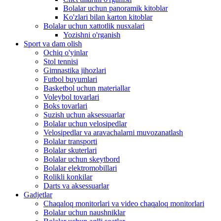
Bolalar uchun panoramik kitoblar
Ko'zlari bilan karton kitoblar
Bolalar uchun xattotlik nusxalari
Yozishni o'rganish
Sport va dam olish
Ochiq o'yinlar
Stol tennisi
Gimnastika jihozlari
Futbol buyumlari
Basketbol uchun materiallar
Voleybol tovarlari
Boks tovarlari
Suzish uchun aksessuarlar
Bolalar uchun velosipedlar
Velosipedlar va aravachalarni muvozanatlash
Bolalar transporti
Bolalar skuterlari
Bolalar uchun skeytbord
Bolalar elektromobillari
Rolikli konkilar
Darts va aksessuarlar
Gadjetlar
Chaqaloq monitorlari va video chaqaloq monitorlari
Bolalar uchun naushniklar