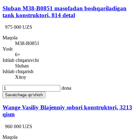
Sluban M38-B0851 masofadan boshqariladigan
tank konstruktori, 814 detal
975 000 UZS
Maqola
М38-B0851
Yosh
6+
Ishlab chiqaruvchi
Sluban
Ishlab chiqarish
Xitoy
dona
Savatchaga qo‘shish
Wange Vasiliy Blajenniy sobori konstruktori, 3213
qism
960 000 UZS
Maqola