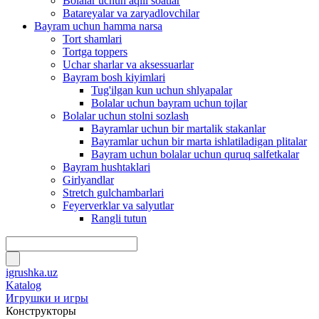
Bolalar uchun aqlli soatlar
Batareyalar va zaryadlovchilar
Bayram uchun hamma narsa
Tort shamlari
Tortga toppers
Uchar sharlar va aksessuarlar
Bayram bosh kiyimlari
Tug'ilgan kun uchun shlyapalar
Bolalar uchun bayram uchun tojlar
Bolalar uchun stolni sozlash
Bayramlar uchun bir martalik stakanlar
Bayramlar uchun bir marta ishlatiladigan plitalar
Bayram uchun bolalar uchun quruq salfetkalar
Bayram hushtaklari
Girlyandlar
Stretch gulchambarlari
Feyerverklar va salyutlar
Rangli tutun
igrushka.uz
Katalog
Игрушки и игры
Конструкторы