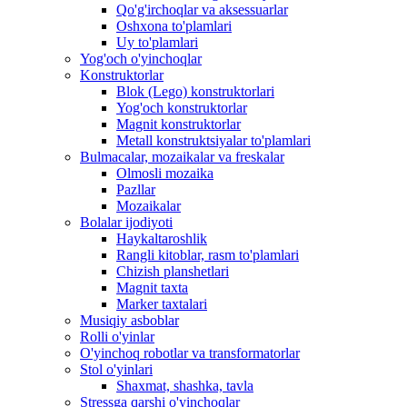
Qo'g'irchoqlar va aksessuarlar
Oshxona to'plamlari
Uy to'plamlari
Yog'och o'yinchoqlar
Konstruktorlar
Blok (Lego) konstruktorlari
Yog'och konstruktorlar
Magnit konstruktorlar
Metall konstruktsiyalar to'plamlari
Bulmacalar, mozaikalar va freskalar
Olmosli mozaika
Pazllar
Mozaikalar
Bolalar ijodiyoti
Haykaltaroshlik
Rangli kitoblar, rasm to'plamlari
Chizish planshetlari
Magnit taxta
Marker taxtalari
Musiqiy asboblar
Rolli o'yinlar
O'yinchoq robotlar va transformatorlar
Stol o'yinlari
Shaxmat, shashka, tavla
Stressga qarshi o'yinchoqlar