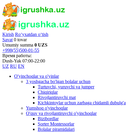
Kirish
Ro‘yxatdan o‘tish
Savat
0 tovar
Umumiy summa
0 UZS
+998(55)500-01-55
Время работы:
Dush-Yak 07:00-22:00
UZ
RU
EN
O'yinchoqlar va o'yinlar
3 yoshgacha bo'lgan bolalar uchun
Turtuvchi, yuruvchi va jumper
Chiqiriqlar
Rivojlantiruvchi mat
Kichkintoylar uchun zarbaga chidamli dubulg'a
Yumshoq o'yinchoqlar
O'quv va rivojlantiruvchi o'yinchoqlar
Bizibordlar
Sorter Montessorlar
Bolalar piramidalari