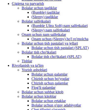
Gigiena va parvarish
Bolalar uchun tagliklar
(Bumble) tagliklar
(Sleepy) tagliklar
Bolalar salfetkalari
(Bumble Ultra Soft) nam salfetkalari
(Sleepy) nam salfetkalari
Onam uchun nam salfetkalar
Onam uchun (Sleepy) ho'l ro'molcha
Bolalar uchun tish pastalari va jellari
Bolalar uchun tish pastalari (SPLAT)
Bolalar tish cho'tkalari
Bolalar tish cho'tkalari (SPLAT)
Tishlar
Rivojlanish va ta'lim
Yozish asboblari
Bolalar uchun qalamlar
Chizish uchun bo'yoqlar
Chizish uchun qalamlar
Flog'li qalamlar
Bolalar uchun suhbat kitob
Bolalar uchun kitoblar
Bolalar uchun ertaklar
Bolalar uchun o'quv adabiyotlar
Chet tillarini o'rganish