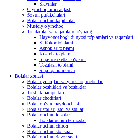
Slaymlar
O'yinchoqlarni saqlash
Sovun pufakchalari
Bolalar uchun kapilkalar
Musiqiy o'yinchoq
To'plamlar va raqamlarni o'ynang
Hayvonot bog'i dunyosi to'plamlari va raqamlari
Shifokor to'plami
Asboblar to'plami
Kosmik to'plam
Supermarketlar to'plami
Tozalash to'plami
Superqahramonlar
Bolalar xonasi
Bolalar yotoqlari va yumshoq mebellar
Bolalar beshiklari va beshiklar
To'shak bamperlari
Bolalar chodirlari
Bolalar o'yin maydonchasi
Bolalar stollari, stol va stullar
Bolalar uchun idishlar
Bolalar uchun termoslar
Bolalar uchun chiroq
Bolalar uchun stol soati
Bolalar uchun devor soati