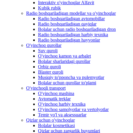
Interaktiv o'yinchoqlar Alfavit
Kubik rubik
Radio boshqariladigan modellar va o'yinchoqlar
Radio boshqariladigan avtomobillar
Radio boshqariladigan qayiqlar
Bolalar uchun radio boshqariladigan dron
Radio boshqariladigan harbiy texnika
Radio boshqariladigan hayvonlar
O'yinchoq qurollar
Suv quroli
O'yinchoq kamon va arbalet
Bolalar sharlaridagi qurollar
Orbiz quroli
Blaster quroli
Musiqiy to'pponcha va pulemyotlar
Bolalar uchun qurollar to'plami
O'yinchoqli transport
O'yinchoq mashina
Avtomatik treklar
O'yinchoq harbiy texnika
O'yinchoq samolyotlar va vertolyotlar
Temir yo'l va aksessuarlar
Qizlar uchun o'yinchoqlar
Bolalar kosmetikasi
Qizlar uchun zargarlik buyumlari