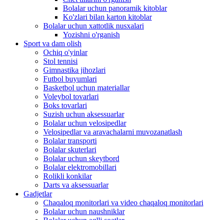
Bolalar uchun panoramik kitoblar
Ko'zlari bilan karton kitoblar
Bolalar uchun xattotlik nusxalari
Yozishni o'rganish
Sport va dam olish
Ochiq o'yinlar
Stol tennisi
Gimnastika jihozlari
Futbol buyumlari
Basketbol uchun materiallar
Voleybol tovarlari
Boks tovarlari
Suzish uchun aksessuarlar
Bolalar uchun velosipedlar
Velosipedlar va aravachalarni muvozanatlash
Bolalar transporti
Bolalar skuterlari
Bolalar uchun skeytbord
Bolalar elektromobillari
Rolikli konkilar
Darts va aksessuarlar
Gadjetlar
Chaqaloq monitorlari va video chaqaloq monitorlari
Bolalar uchun naushniklar