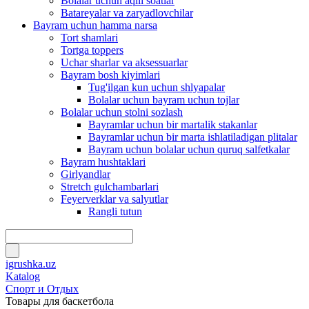
Bolalar uchun aqlli soatlar
Batareyalar va zaryadlovchilar
Bayram uchun hamma narsa
Tort shamlari
Tortga toppers
Uchar sharlar va aksessuarlar
Bayram bosh kiyimlari
Tug'ilgan kun uchun shlyapalar
Bolalar uchun bayram uchun tojlar
Bolalar uchun stolni sozlash
Bayramlar uchun bir martalik stakanlar
Bayramlar uchun bir marta ishlatiladigan plitalar
Bayram uchun bolalar uchun quruq salfetkalar
Bayram hushtaklari
Girlyandlar
Stretch gulchambarlari
Feyerverklar va salyutlar
Rangli tutun
igrushka.uz
Katalog
Спорт и Отдых
Товары для баскетбола