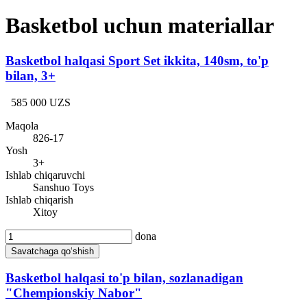
Basketbol uchun materiallar
Basketbol halqasi Sport Set ikkita, 140sm, to'p
bilan, 3+
585 000 UZS
Maqola
826-17
Yosh
3+
Ishlab chiqaruvchi
Sanshuo Toys
Ishlab chiqarish
Xitoy
dona
Savatchaga qo‘shish
Basketbol halqasi to'p bilan, sozlanadigan
"Chempionskiy Nabor"