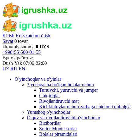
Kirish
Ro‘yxatdan o‘tish
Savat
0 tovar
Umumiy summa
0 UZS
+998(55)500-01-55
Время работы:
Dush-Yak 07:00-22:00
UZ
RU
EN
O'yinchoqlar va o'yinlar
3 yoshgacha bo'lgan bolalar uchun
Turtuvchi, yuruvchi va jumper
Chiqiriqlar
Rivojlantiruvchi mat
Kichkintoylar uchun zarbaga chidamli dubulg'a
Yumshoq o'yinchoqlar
O'quv va rivojlantiruvchi o'yinchoqlar
Bizibordlar
Sorter Montessorlar
Bolalar piramidalari