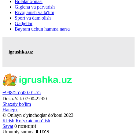
Bolalar xonasi
Gigiena va parvarish
Rivojlanish va ta'lim
Sport va dam olish
Gadjetlar
Bayram uchun hamma narsa
igrushka.uz
+998(55)500-01-55
Dush-Yak 07:00-22:00
Shaxsiy bo'lim
Наверх
© Onlayn o'yinchoqlar do'koni 2023
Kirish
Ro‘yxatdan o‘tish
Savat
0 позиций
Umumiy summa
0 UZS