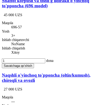
Shaffof korpusli va tishli g'ildirakli o'yinchoq
to'pponcha (696 model)
45 000 UZS
Maqola
696-57
Yosh
3+
Ishlab chiqaruvchi
NoName
Ishlab chiqarish
Xitoy
dona
Savatchaga qo‘shish
Naqshli o'yinchoq to'pponcha (oltin/kumush),
chiroqli va ovozli
27 000 UZS
Maqola
---