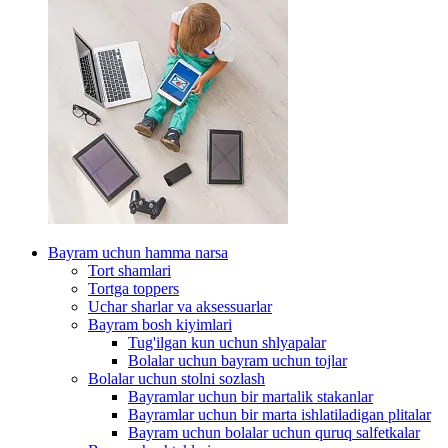
Bayram uchun hamma narsa
Tort shamlari
Tortga toppers
Uchar sharlar va aksessuarlar
Bayram bosh kiyimlari
Tug'ilgan kun uchun shlyapalar
Bolalar uchun bayram uchun tojlar
Bolalar uchun stolni sozlash
Bayramlar uchun bir martalik stakanlar
Bayramlar uchun bir marta ishlatiladigan plitalar
Bayram uchun bolalar uchun quruq salfetkalar