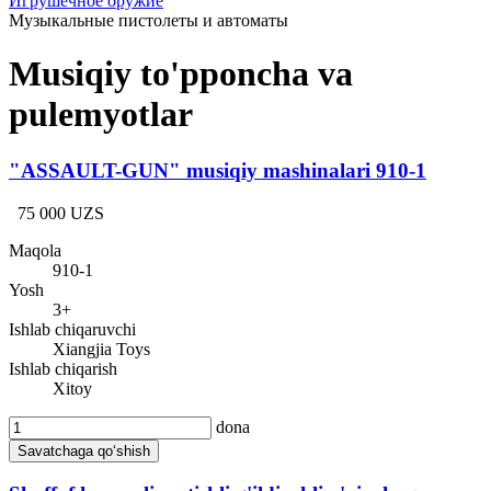
Игрушечное оружие
Музыкальные пистолеты и автоматы
Musiqiy to'pponcha va
pulemyotlar
"ASSAULT-GUN" musiqiy mashinalari 910-1
75 000 UZS
Maqola
910-1
Yosh
3+
Ishlab chiqaruvchi
Xiangjia Toys
Ishlab chiqarish
Xitoy
dona
Savatchaga qo‘shish