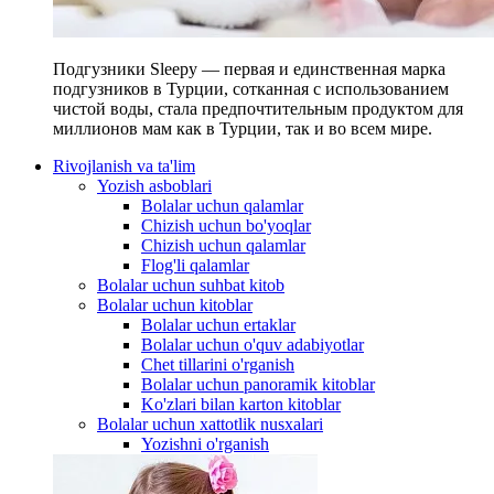
Подгузники Sleepy — первая и единственная марка
подгузников в Турции, сотканная с использованием
чистой воды, стала предпочтительным продуктом для
миллионов мам как в Турции, так и во всем мире.
Rivojlanish va ta'lim
Yozish asboblari
Bolalar uchun qalamlar
Chizish uchun bo'yoqlar
Chizish uchun qalamlar
Flog'li qalamlar
Bolalar uchun suhbat kitob
Bolalar uchun kitoblar
Bolalar uchun ertaklar
Bolalar uchun o'quv adabiyotlar
Chet tillarini o'rganish
Bolalar uchun panoramik kitoblar
Ko'zlari bilan karton kitoblar
Bolalar uchun xattotlik nusxalari
Yozishni o'rganish