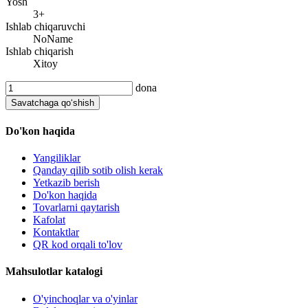
Yosh
3+
Ishlab chiqaruvchi
NoName
Ishlab chiqarish
Xitoy
dona
Savatchaga qo‘shish
Do'kon haqida
Yangiliklar
Qanday qilib sotib olish kerak
Yetkazib berish
Do'kon haqida
Tovarlarni qaytarish
Kafolat
Kontaktlar
QR kod orqali to'lov
Mahsulotlar katalogi
O'yinchoqlar va o'yinlar