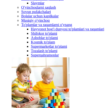
Slaymlar
O'yinchoqlarni saqlash
Sovun pufakchalari
Bolalar uchun kapilkalar
Musiqiy o'yinchoq
To'plamlar va raqamlarni o'ynang
Hayvonot bog'i dunyosi to'plamlari va raqamlari
Shifokor to'plami
Asboblar to'plami
Kosmik to'plam
Supermarketlar to'plami
Tozalash to'plami
Superqahramonlar