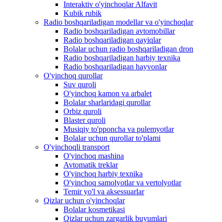
Interaktiv o'yinchoqlar Alfavit
Kubik rubik
Radio boshqariladigan modellar va o'yinchoqlar
Radio boshqariladigan avtomobillar
Radio boshqariladigan qayiqlar
Bolalar uchun radio boshqariladigan dron
Radio boshqariladigan harbiy texnika
Radio boshqariladigan hayvonlar
O'yinchoq qurollar
Suv quroli
O'yinchoq kamon va arbalet
Bolalar sharlaridagi qurollar
Orbiz quroli
Blaster quroli
Musiqiy to'pponcha va pulemyotlar
Bolalar uchun qurollar to'plami
O'yinchoqli transport
O'yinchoq mashina
Avtomatik treklar
O'yinchoq harbiy texnika
O'yinchoq samolyotlar va vertolyotlar
Temir yo'l va aksessuarlar
Qizlar uchun o'yinchoqlar
Bolalar kosmetikasi
Qizlar uchun zargarlik buyumlari