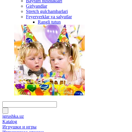
Bayram hushtaklari
Girlyandlar
Stretch gulchambarlari
Feyerverklar va salyutlar
Rangli tutun
igrushka.uz
Katalog
Игрушки и игры