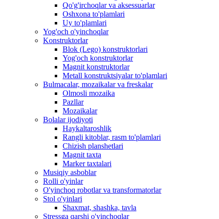
Qo'g'irchoqlar va aksessuarlar
Oshxona to'plamlari
Uy to'plamlari
Yog'och o'yinchoqlar
Konstruktorlar
Blok (Lego) konstruktorlari
Yog'och konstruktorlar
Magnit konstruktorlar
Metall konstruktsiyalar to'plamlari
Bulmacalar, mozaikalar va freskalar
Olmosli mozaika
Pazllar
Mozaikalar
Bolalar ijodiyoti
Haykaltaroshlik
Rangli kitoblar, rasm to'plamlari
Chizish planshetlari
Magnit taxta
Marker taxtalari
Musiqiy asboblar
Rolli o'yinlar
O'yinchoq robotlar va transformatorlar
Stol o'yinlari
Shaxmat, shashka, tavla
Stressga qarshi o'yinchoqlar