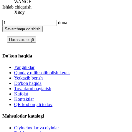
WANGE
Ishlab chiqarish
Xitoy
dona
Savatchaga qo‘shish
Показать ещё
Do'kon haqida
Yangiliklar
Qanday qilib sotib olish kerak
Yetkazib berish
Do'kon haqida
Tovarlarni qaytarish
Kafolat
Kontaktlar
QR kod orqali to'lov
Mahsulotlar katalogi
O'yinchoqlar va o'yinlar