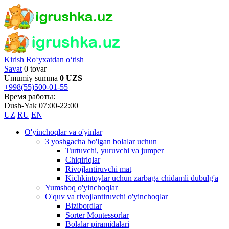
Kirish
Ro‘yxatdan o‘tish
Savat
0 tovar
Umumiy summa
0 UZS
+998(55)500-01-55
Время работы:
Dush-Yak 07:00-22:00
UZ
RU
EN
O'yinchoqlar va o'yinlar
3 yoshgacha bo'lgan bolalar uchun
Turtuvchi, yuruvchi va jumper
Chiqiriqlar
Rivojlantiruvchi mat
Kichkintoylar uchun zarbaga chidamli dubulg'a
Yumshoq o'yinchoqlar
O'quv va rivojlantiruvchi o'yinchoqlar
Bizibordlar
Sorter Montessorlar
Bolalar piramidalari