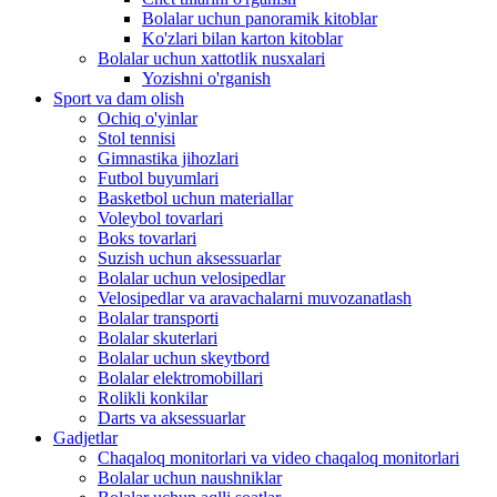
Bolalar uchun panoramik kitoblar
Ko'zlari bilan karton kitoblar
Bolalar uchun xattotlik nusxalari
Yozishni o'rganish
Sport va dam olish
Ochiq o'yinlar
Stol tennisi
Gimnastika jihozlari
Futbol buyumlari
Basketbol uchun materiallar
Voleybol tovarlari
Boks tovarlari
Suzish uchun aksessuarlar
Bolalar uchun velosipedlar
Velosipedlar va aravachalarni muvozanatlash
Bolalar transporti
Bolalar skuterlari
Bolalar uchun skeytbord
Bolalar elektromobillari
Rolikli konkilar
Darts va aksessuarlar
Gadjetlar
Chaqaloq monitorlari va video chaqaloq monitorlari
Bolalar uchun naushniklar