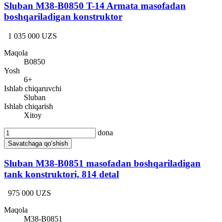
Sluban M38-B0850 T-14 Armata masofadan
boshqariladigan konstruktor
1 035 000 UZS
Maqola
B0850
Yosh
6+
Ishlab chiqaruvchi
Sluban
Ishlab chiqarish
Xitoy
dona
Savatchaga qo‘shish
Sluban M38-B0851 masofadan boshqariladigan
tank konstruktori, 814 detal
975 000 UZS
Maqola
М38-B0851