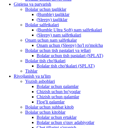
Gigiena va parvarish
Bolalar uchun tagliklar
(Bumble) tagliklar
(Sleepy) tagliklar
Bolalar salfetkalari
(Bumble Ultra Soft) nam salfetkalari
(Sleepy) nam salfetkalari
Onam uchun nam salfetkalar
Onam uchun (Sleepy) ho'l ro'molcha
Bolalar uchun tish pastalari va jellari
Bolalar uchun tish pastalari (SPLAT)
Bolalar tish cho'tkalari
Bolalar tish cho'tkalari (SPLAT)
Tishlar
Rivojlanish va ta'lim
Yozish asboblari
Bolalar uchun qalamlar
Chizish uchun bo'yoqlar
Chizish uchun qalamlar
Flog'li qalamlar
Bolalar uchun suhbat kitob
Bolalar uchun kitoblar
Bolalar uchun ertaklar
Bolalar uchun o'quv adabiyotlar
Chet tillarini o'rganish