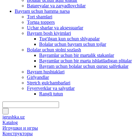
Bolalar uchun aqlli soatlar
Batareyalar va zaryadlovchilar
Bayram uchun hamma narsa
Tort shamlari
Tortga toppers
Uchar sharlar va aksessuarlar
Bayram bosh kiyimlari
Tug'ilgan kun uchun shlyapalar
Bolalar uchun bayram uchun tojlar
Bolalar uchun stolni sozlash
Bayramlar uchun bir martalik stakanlar
Bayramlar uchun bir marta ishlatiladigan plitalar
Bayram uchun bolalar uchun quruq salfetkalar
Bayram hushtaklari
Girlyandlar
Stretch gulchambarlari
Feyerverklar va salyutlar
Rangli tutun
igrushka.uz
Katalog
Игрушки и игры
Конструкторы