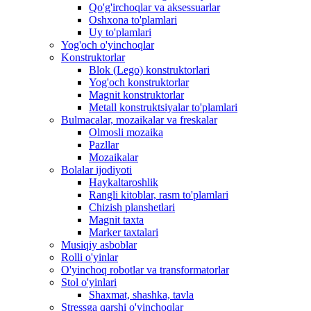
Qo'g'irchoqlar va aksessuarlar
Oshxona to'plamlari
Uy to'plamlari
Yog'och o'yinchoqlar
Konstruktorlar
Blok (Lego) konstruktorlari
Yog'och konstruktorlar
Magnit konstruktorlar
Metall konstruktsiyalar to'plamlari
Bulmacalar, mozaikalar va freskalar
Olmosli mozaika
Pazllar
Mozaikalar
Bolalar ijodiyoti
Haykaltaroshlik
Rangli kitoblar, rasm to'plamlari
Chizish planshetlari
Magnit taxta
Marker taxtalari
Musiqiy asboblar
Rolli o'yinlar
O'yinchoq robotlar va transformatorlar
Stol o'yinlari
Shaxmat, shashka, tavla
Stressga qarshi o'yinchoqlar