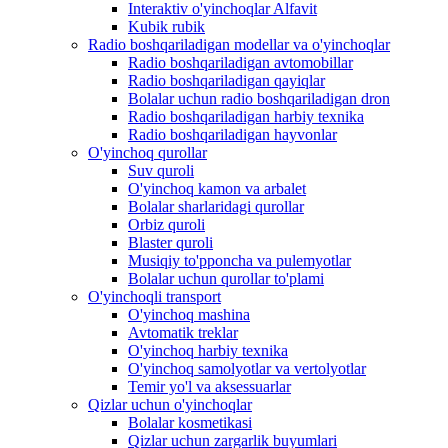
Interaktiv o'yinchoqlar Alfavit
Kubik rubik
Radio boshqariladigan modellar va o'yinchoqlar
Radio boshqariladigan avtomobillar
Radio boshqariladigan qayiqlar
Bolalar uchun radio boshqariladigan dron
Radio boshqariladigan harbiy texnika
Radio boshqariladigan hayvonlar
O'yinchoq qurollar
Suv quroli
O'yinchoq kamon va arbalet
Bolalar sharlaridagi qurollar
Orbiz quroli
Blaster quroli
Musiqiy to'pponcha va pulemyotlar
Bolalar uchun qurollar to'plami
O'yinchoqli transport
O'yinchoq mashina
Avtomatik treklar
O'yinchoq harbiy texnika
O'yinchoq samolyotlar va vertolyotlar
Temir yo'l va aksessuarlar
Qizlar uchun o'yinchoqlar
Bolalar kosmetikasi
Qizlar uchun zargarlik buyumlari