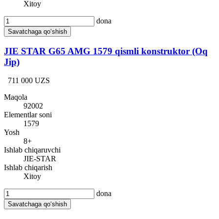
Xitoy
dona
Savatchaga qo‘shish
JIE STAR G65 AMG 1579 qismli konstruktor (Oq
Jip)
711 000 UZS
Maqola
92002
Elementlar soni
1579
Yosh
8+
Ishlab chiqaruvchi
JIE-STAR
Ishlab chiqarish
Xitoy
dona
Savatchaga qo‘shish