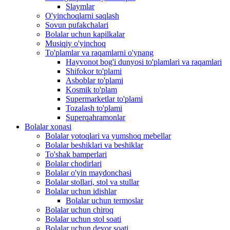
Slaymlar
O'yinchoqlarni saqlash
Sovun pufakchalari
Bolalar uchun kapilkalar
Musiqiy o'yinchoq
To'plamlar va raqamlarni o'ynang
Hayvonot bog'i dunyosi to'plamlari va raqamlari
Shifokor to'plami
Asboblar to'plami
Kosmik to'plam
Supermarketlar to'plami
Tozalash to'plami
Superqahramonlar
Bolalar xonasi
Bolalar yotoqlari va yumshoq mebellar
Bolalar beshiklari va beshiklar
To'shak bamperlari
Bolalar chodirlari
Bolalar o'yin maydonchasi
Bolalar stollari, stol va stullar
Bolalar uchun idishlar
Bolalar uchun termoslar
Bolalar uchun chiroq
Bolalar uchun stol soati
Bolalar uchun devor soati