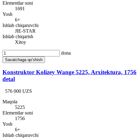
Elementlar soni
1691
Yosh
6+
Ishlab chiqaruvchi
JIE-STAR
Ishlab chiqarish
Xitoy
dona
Savatchaga qo‘shish
Konstruktor Kolizey Wange 5225, Arxitektura, 1756
detal
576 000 UZS
Maqola
5225
Elementlar soni
1756
Yosh
6+
Ishlab chiqaruvchi