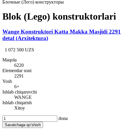
Блочные (Лего) конструкторы
Blok (Lego) konstruktorlari
Wange Konstruktori Katta Makka Masjidi 2291
detal (Arxitektura)
1 072 500 UZS
Maqola
6220
Elementlar soni
2291
Yosh
6+
Ishlab chiqaruvchi
WANGE
Ishlab chiqarish
Xitoy
dona
Savatchaga qo‘shish