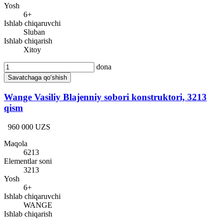
Yosh
6+
Ishlab chiqaruvchi
Sluban
Ishlab chiqarish
Xitoy
dona
Savatchaga qo‘shish
Wange Vasiliy Blajenniy sobori konstruktori, 3213
qism
960 000 UZS
Maqola
6213
Elementlar soni
3213
Yosh
6+
Ishlab chiqaruvchi
WANGE
Ishlab chiqarish