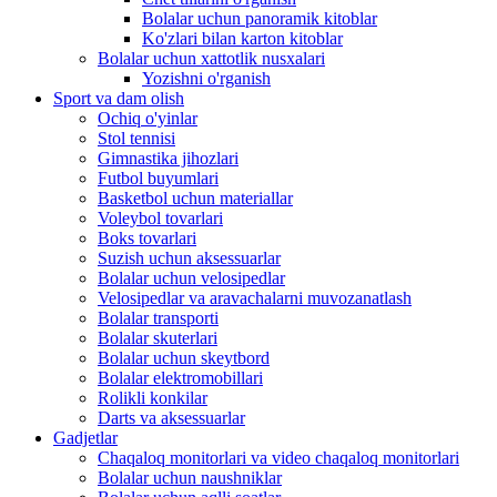
Bolalar uchun panoramik kitoblar
Ko'zlari bilan karton kitoblar
Bolalar uchun xattotlik nusxalari
Yozishni o'rganish
Sport va dam olish
Ochiq o'yinlar
Stol tennisi
Gimnastika jihozlari
Futbol buyumlari
Basketbol uchun materiallar
Voleybol tovarlari
Boks tovarlari
Suzish uchun aksessuarlar
Bolalar uchun velosipedlar
Velosipedlar va aravachalarni muvozanatlash
Bolalar transporti
Bolalar skuterlari
Bolalar uchun skeytbord
Bolalar elektromobillari
Rolikli konkilar
Darts va aksessuarlar
Gadjetlar
Chaqaloq monitorlari va video chaqaloq monitorlari
Bolalar uchun naushniklar