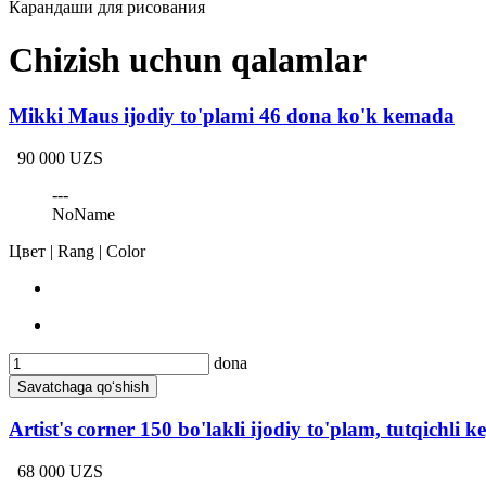
Карандаши для рисования
Chizish uchun qalamlar
Mikki Maus ijodiy to'plami 46 dona ko'k kemada
90 000 UZS
---
NoName
Цвет | Rang | Color
dona
Savatchaga qo‘shish
Artist's corner 150 bo'lakli ijodiy to'plam, tutqichli k
68 000 UZS