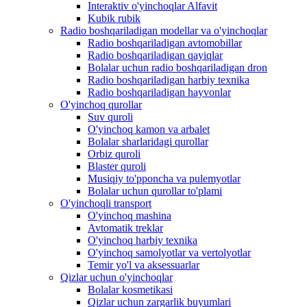
Interaktiv o'yinchoqlar Alfavit
Kubik rubik
Radio boshqariladigan modellar va o'yinchoqlar
Radio boshqariladigan avtomobillar
Radio boshqariladigan qayiqlar
Bolalar uchun radio boshqariladigan dron
Radio boshqariladigan harbiy texnika
Radio boshqariladigan hayvonlar
O'yinchoq qurollar
Suv quroli
O'yinchoq kamon va arbalet
Bolalar sharlaridagi qurollar
Orbiz quroli
Blaster quroli
Musiqiy to'pponcha va pulemyotlar
Bolalar uchun qurollar to'plami
O'yinchoqli transport
O'yinchoq mashina
Avtomatik treklar
O'yinchoq harbiy texnika
O'yinchoq samolyotlar va vertolyotlar
Temir yo'l va aksessuarlar
Qizlar uchun o'yinchoqlar
Bolalar kosmetikasi
Qizlar uchun zargarlik buyumlari