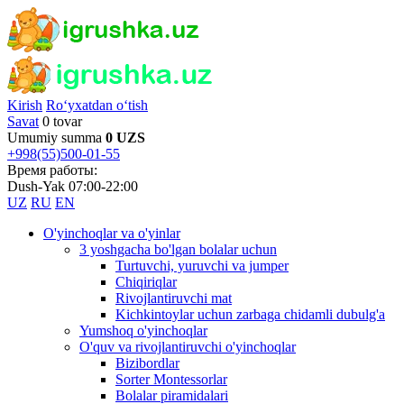
Kirish
Ro‘yxatdan o‘tish
Savat
0 tovar
Umumiy summa
0 UZS
+998(55)500-01-55
Время работы:
Dush-Yak 07:00-22:00
UZ
RU
EN
O'yinchoqlar va o'yinlar
3 yoshgacha bo'lgan bolalar uchun
Turtuvchi, yuruvchi va jumper
Chiqiriqlar
Rivojlantiruvchi mat
Kichkintoylar uchun zarbaga chidamli dubulg'a
Yumshoq o'yinchoqlar
O'quv va rivojlantiruvchi o'yinchoqlar
Bizibordlar
Sorter Montessorlar
Bolalar piramidalari