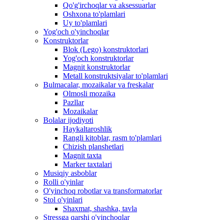
Qo'g'irchoqlar va aksessuarlar
Oshxona to'plamlari
Uy to'plamlari
Yog'och o'yinchoqlar
Konstruktorlar
Blok (Lego) konstruktorlari
Yog'och konstruktorlar
Magnit konstruktorlar
Metall konstruktsiyalar to'plamlari
Bulmacalar, mozaikalar va freskalar
Olmosli mozaika
Pazllar
Mozaikalar
Bolalar ijodiyoti
Haykaltaroshlik
Rangli kitoblar, rasm to'plamlari
Chizish planshetlari
Magnit taxta
Marker taxtalari
Musiqiy asboblar
Rolli o'yinlar
O'yinchoq robotlar va transformatorlar
Stol o'yinlari
Shaxmat, shashka, tavla
Stressga qarshi o'yinchoqlar