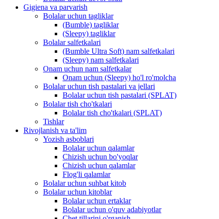
Gigiena va parvarish
Bolalar uchun tagliklar
(Bumble) tagliklar
(Sleepy) tagliklar
Bolalar salfetkalari
(Bumble Ultra Soft) nam salfetkalari
(Sleepy) nam salfetkalari
Onam uchun nam salfetkalar
Onam uchun (Sleepy) ho'l ro'molcha
Bolalar uchun tish pastalari va jellari
Bolalar uchun tish pastalari (SPLAT)
Bolalar tish cho'tkalari
Bolalar tish cho'tkalari (SPLAT)
Tishlar
Rivojlanish va ta'lim
Yozish asboblari
Bolalar uchun qalamlar
Chizish uchun bo'yoqlar
Chizish uchun qalamlar
Flog'li qalamlar
Bolalar uchun suhbat kitob
Bolalar uchun kitoblar
Bolalar uchun ertaklar
Bolalar uchun o'quv adabiyotlar
Chet tillarini o'rganish