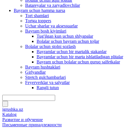
Bolalar uchun aqlli soatlar
Batareyalar va zaryadlovchilar
Bayram uchun hamma narsa
Tort shamlari
Tortga toppers
Uchar sharlar va aksessuarlar
Bayram bosh kiyimlari
Tug'ilgan kun uchun shlyapalar
Bolalar uchun bayram uchun tojlar
Bolalar uchun stolni sozlash
Bayramlar uchun bir martalik stakanlar
Bayramlar uchun bir marta ishlatiladigan plitalar
Bayram uchun bolalar uchun quruq salfetkalar
Bayram hushtaklari
Girlyandlar
Stretch gulchambarlari
Feyerverklar va salyutlar
Rangli tutun
igrushka.uz
Katalog
Развитие и обучение
Письменные принадлежности