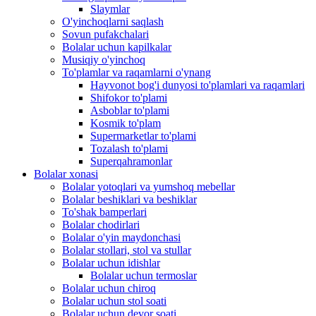
Slaymlar
O'yinchoqlarni saqlash
Sovun pufakchalari
Bolalar uchun kapilkalar
Musiqiy o'yinchoq
To'plamlar va raqamlarni o'ynang
Hayvonot bog'i dunyosi to'plamlari va raqamlari
Shifokor to'plami
Asboblar to'plami
Kosmik to'plam
Supermarketlar to'plami
Tozalash to'plami
Superqahramonlar
Bolalar xonasi
Bolalar yotoqlari va yumshoq mebellar
Bolalar beshiklari va beshiklar
To'shak bamperlari
Bolalar chodirlari
Bolalar o'yin maydonchasi
Bolalar stollari, stol va stullar
Bolalar uchun idishlar
Bolalar uchun termoslar
Bolalar uchun chiroq
Bolalar uchun stol soati
Bolalar uchun devor soati