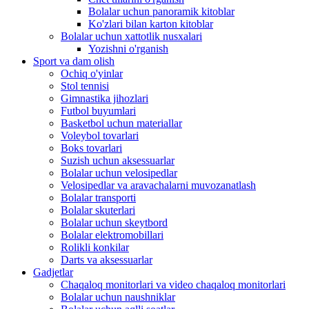
Bolalar uchun panoramik kitoblar
Ko'zlari bilan karton kitoblar
Bolalar uchun xattotlik nusxalari
Yozishni o'rganish
Sport va dam olish
Ochiq o'yinlar
Stol tennisi
Gimnastika jihozlari
Futbol buyumlari
Basketbol uchun materiallar
Voleybol tovarlari
Boks tovarlari
Suzish uchun aksessuarlar
Bolalar uchun velosipedlar
Velosipedlar va aravachalarni muvozanatlash
Bolalar transporti
Bolalar skuterlari
Bolalar uchun skeytbord
Bolalar elektromobillari
Rolikli konkilar
Darts va aksessuarlar
Gadjetlar
Chaqaloq monitorlari va video chaqaloq monitorlari
Bolalar uchun naushniklar