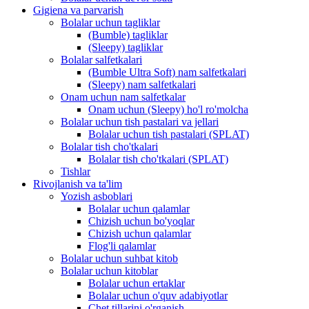
Gigiena va parvarish
Bolalar uchun tagliklar
(Bumble) tagliklar
(Sleepy) tagliklar
Bolalar salfetkalari
(Bumble Ultra Soft) nam salfetkalari
(Sleepy) nam salfetkalari
Onam uchun nam salfetkalar
Onam uchun (Sleepy) ho'l ro'molcha
Bolalar uchun tish pastalari va jellari
Bolalar uchun tish pastalari (SPLAT)
Bolalar tish cho'tkalari
Bolalar tish cho'tkalari (SPLAT)
Tishlar
Rivojlanish va ta'lim
Yozish asboblari
Bolalar uchun qalamlar
Chizish uchun bo'yoqlar
Chizish uchun qalamlar
Flog'li qalamlar
Bolalar uchun suhbat kitob
Bolalar uchun kitoblar
Bolalar uchun ertaklar
Bolalar uchun o'quv adabiyotlar
Chet tillarini o'rganish