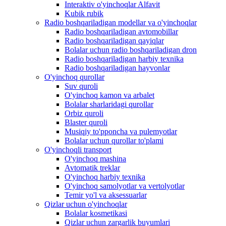
Interaktiv o'yinchoqlar Alfavit
Kubik rubik
Radio boshqariladigan modellar va o'yinchoqlar
Radio boshqariladigan avtomobillar
Radio boshqariladigan qayiqlar
Bolalar uchun radio boshqariladigan dron
Radio boshqariladigan harbiy texnika
Radio boshqariladigan hayvonlar
O'yinchoq qurollar
Suv quroli
O'yinchoq kamon va arbalet
Bolalar sharlaridagi qurollar
Orbiz quroli
Blaster quroli
Musiqiy to'pponcha va pulemyotlar
Bolalar uchun qurollar to'plami
O'yinchoqli transport
O'yinchoq mashina
Avtomatik treklar
O'yinchoq harbiy texnika
O'yinchoq samolyotlar va vertolyotlar
Temir yo'l va aksessuarlar
Qizlar uchun o'yinchoqlar
Bolalar kosmetikasi
Qizlar uchun zargarlik buyumlari