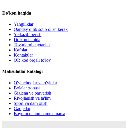
Do'kon haqida
Yangiliklar
Qanday qilib sotib olish kerak
Yetkazib berish
Do'kon haqida
Tovarlarni qaytarish
Kafolat
Kontaktlar
QR kod orqali to'lov
Mahsulotlar katalogi
O'yinchoqlar va o'yinlar
Bolalar xonasi
Gigiena va parvarish
Rivojlanish va ta'lim
Sport va dam olish
Gadjetlar
Bayram uchun hamma narsa