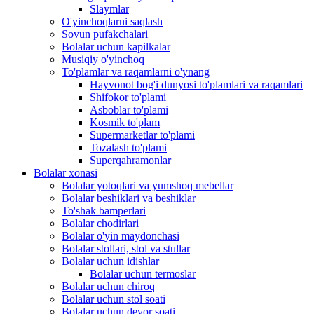
Slaymlar
O'yinchoqlarni saqlash
Sovun pufakchalari
Bolalar uchun kapilkalar
Musiqiy o'yinchoq
To'plamlar va raqamlarni o'ynang
Hayvonot bog'i dunyosi to'plamlari va raqamlari
Shifokor to'plami
Asboblar to'plami
Kosmik to'plam
Supermarketlar to'plami
Tozalash to'plami
Superqahramonlar
Bolalar xonasi
Bolalar yotoqlari va yumshoq mebellar
Bolalar beshiklari va beshiklar
To'shak bamperlari
Bolalar chodirlari
Bolalar o'yin maydonchasi
Bolalar stollari, stol va stullar
Bolalar uchun idishlar
Bolalar uchun termoslar
Bolalar uchun chiroq
Bolalar uchun stol soati
Bolalar uchun devor soati