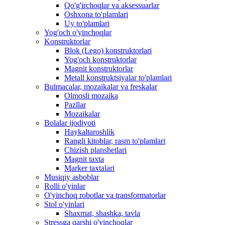
Qo'g'irchoqlar va aksessuarlar
Oshxona to'plamlari
Uy to'plamlari
Yog'och o'yinchoqlar
Konstruktorlar
Blok (Lego) konstruktorlari
Yog'och konstruktorlar
Magnit konstruktorlar
Metall konstruktsiyalar to'plamlari
Bulmacalar, mozaikalar va freskalar
Olmosli mozaika
Pazllar
Mozaikalar
Bolalar ijodiyoti
Haykaltaroshlik
Rangli kitoblar, rasm to'plamlari
Chizish planshetlari
Magnit taxta
Marker taxtalari
Musiqiy asboblar
Rolli o'yinlar
O'yinchoq robotlar va transformatorlar
Stol o'yinlari
Shaxmat, shashka, tavla
Stressga qarshi o'yinchoqlar