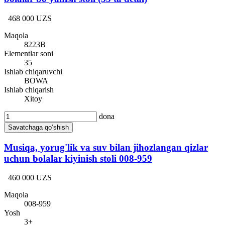
468 000 UZS
Maqola
8223B
Elementlar soni
35
Ishlab chiqaruvchi
BOWA
Ishlab chiqarish
Xitoy
dona
Savatchaga qo‘shish
Musiqa, yorug'lik va suv bilan jihozlangan qizlar
uchun bolalar kiyinish stoli 008-959
460 000 UZS
Maqola
008-959
Yosh
3+