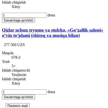
Ishlab chiqarish
Xitoy
dona
Savatchaga qo‘shish
Qizlar uchun tryumo va stulcha, «Go‘zallik saloni»
o‘yin to‘plami (chiroq va musiqa bilan)
277 500 UZS
Maqola
678-2
Yosh
5+
Ishlab chiqaruvchi
Youjiaxin
Ishlab chiqarish
Xitoy
dona
Savatchaga qo‘shish
Показать ещё