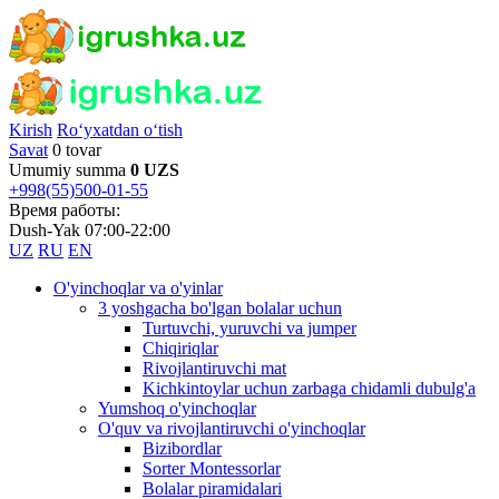
Kirish
Ro‘yxatdan o‘tish
Savat
0 tovar
Umumiy summa
0 UZS
+998(55)500-01-55
Время работы:
Dush-Yak 07:00-22:00
UZ
RU
EN
O'yinchoqlar va o'yinlar
3 yoshgacha bo'lgan bolalar uchun
Turtuvchi, yuruvchi va jumper
Chiqiriqlar
Rivojlantiruvchi mat
Kichkintoylar uchun zarbaga chidamli dubulg'a
Yumshoq o'yinchoqlar
O'quv va rivojlantiruvchi o'yinchoqlar
Bizibordlar
Sorter Montessorlar
Bolalar piramidalari