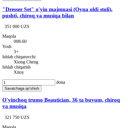
"Dresser Set" o'yin majmuasi (Oyna oldi stoli),
pushti, chiroq va musiqa bilan
351 000 UZS
Maqola
008-60
Yosh
3+
Ishlab chiqaruvchi
Xiong Cheng
Ishlab chiqarish
Xitoy
dona
Savatchaga qo‘shish
O'yinchoq trumo Beautician, 36 ta buyum, chiroq
va musiqa
321 750 UZS
Maqola