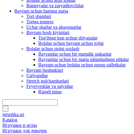
Bolalar uchun aqlli soatlar
Batareyalar va zaryadlovchilar
Bayram uchun hamma narsa
Tort shamlari
Tortga toppers
Uchar sharlar va aksessuarlar
Bayram bosh kiyimlari
Tug'ilgan kun uchun shlyapalar
Bolalar uchun bayram uchun tojlar
Bolalar uchun stolni sozlash
Bayramlar uchun bir martalik stakanlar
Bayramlar uchun bir marta ishlatiladigan plitalar
Bayram uchun bolalar uchun quruq salfetkalar
Bayram hushtaklari
Girlyandlar
Stretch gulchambarlari
Feyerverklar va salyutlar
Rangli tutun
igrushka.uz
Katalog
Игрушки и игры
Игрушки для девочек