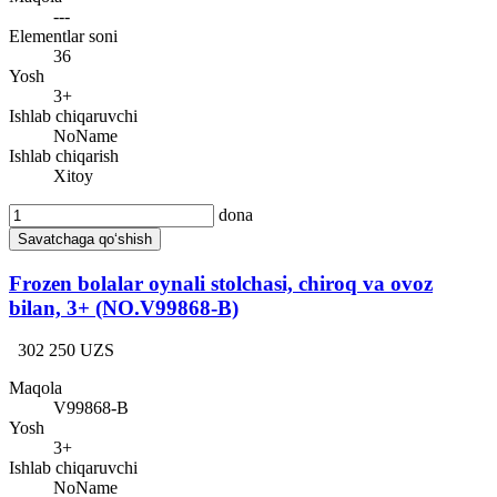
---
Elementlar soni
36
Yosh
3+
Ishlab chiqaruvchi
NoName
Ishlab chiqarish
Xitoy
dona
Savatchaga qo‘shish
Frozen bolalar oynali stolchasi, chiroq va ovoz
bilan, 3+ (NO.V99868-B)
302 250 UZS
Maqola
V99868-B
Yosh
3+
Ishlab chiqaruvchi
NoName