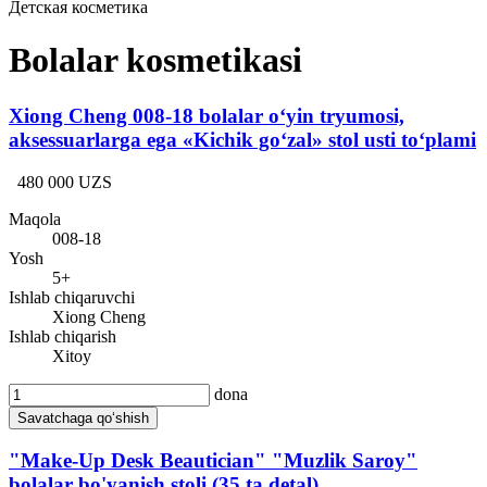
Детская косметика
Bolalar kosmetikasi
Xiong Cheng 008-18 bolalar o‘yin tryumosi,
aksessuarlarga ega «Kichik go‘zal» stol usti to‘plami
480 000 UZS
Maqola
008-18
Yosh
5+
Ishlab chiqaruvchi
Xiong Cheng
Ishlab chiqarish
Xitoy
dona
Savatchaga qo‘shish
"Make-Up Desk Beautician" "Muzlik Saroy"
bolalar bo'yanish stoli (35 ta detal)